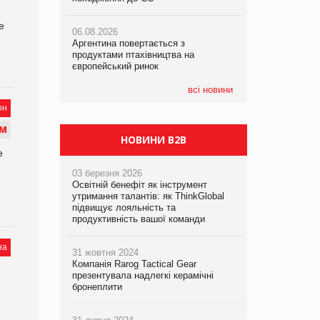
е
06.08.2026
06.08.2026
06.08.2026
Аргентина повертається з
Аргентина повертається з
Аргентина повертається з
продуктами птахівництва на
продуктами птахівництва на
продуктами птахівництва на
європейський ринок
європейський ринок
європейський ринок
всі новини
он
М
НОВИНИ B2B
е
03 березня 2026
Освітній бенефіт як інструмент
утримання талантів: як ThinkGlobal
підвищує лояльність та
продуктивність вашої команди
на
31 жовтня 2024
Компанія Rarog Tactical Gear
презентувала надлегкі керамічні
бронеплити