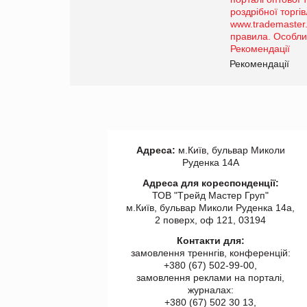
Просування компанії на
порталі оптової та
роздрібної торгівлі
www.trademaster.ua.
правила. Особливості.
ії
Рекомендації
Адреса:
м.Київ, бульвар Миколи
Руденка 14А
Адреса для кореспонденції:
ТОВ "Tрейд Мастер Груп"
м.Київ, бульвар Миколи Руденка 14а,
2 поверх, оф 121, 03194
Контакти для:
замовлення треннгів, конференцій:
+380 (67) 502-99-00,
замовлення реклами на порталі,
журналах:
+380 (67) 502 30 13,