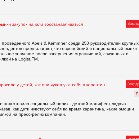
Закрд
рынки закупок начали восстанавливаться
, проведенного Abels & Kemmner среди 250 руководителей крупных
спондентов предполагают, что европейский и национальный рынки
бальное значение после завершения ограничений, связанных с
лкой на Logist.FM.
Закрд
росила у детей, как они чувствуют себя в карантин
Т
e подготовила социальный ролик - детский манифест, задача
азав, как дети чувствуют себя во время карантина, какие эмоции
ылкой на пресс-релиз компании.