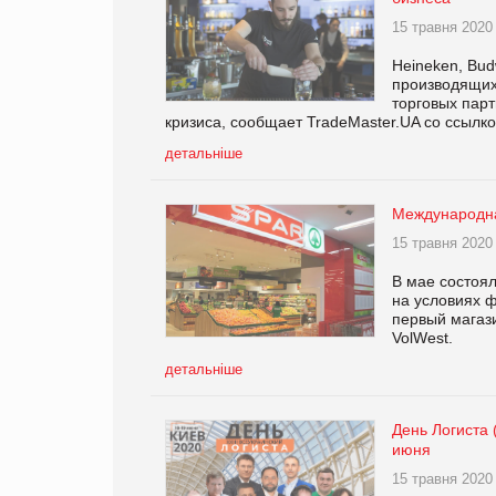
15 травня 2020
Heineken, Bud
производящих
торговых пар
кризиса, сообщает TradeMaster.UA со ссылк
детальніше
Международна
15 травня 2020
В мае состоя
на условиях ф
первый магази
VolWest.
детальніше
День Логиста 
июня
15 травня 2020