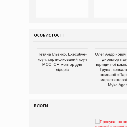
ОСОБИСТОСТІ
арас Ігорович,
Тетяна Ільєнко, Executive-
Олег Андрійович
иробництва ТОВ
коуч, сертифікований коуч
директор пат
Герчак"
МСС ICF, ментор для
юридичної компа
лідерів
Груп», консал
компанії «Пар
маркетингової
Myka Agen
БЛОГИ
Брагина Людмила