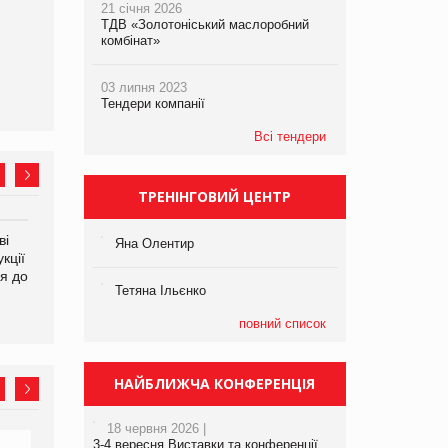
21 січня 2026
ТДВ «Золотоніський маслоробний
комбінат»
03 липня 2023
Тендери компанії
Всі тендери
ТРЕНІНГОВИЙ ЦЕНТР
ві
Аргентина повертається з
ФАО прогнозує зростання
Яна Олентир
кції
продуктами птахівництва
світових цін на
я до
на європейський ринок
продовольство
Тетяна Ільєнко
повний список
НАЙБЛИЖЧА КОНФЕРЕНЦІЯ
18 червня 2026 |
3-4 вересня Виставки та конференції