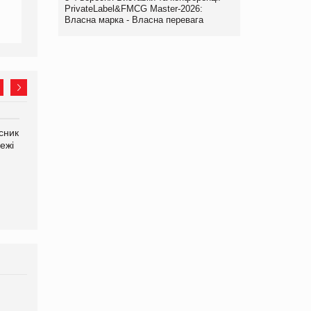
PrivateLabel&FMCG Master-2026:
Власна марка - Власна перевага
сник
Олексій Логачов-Михайлов
Яна Сараніна, директор
ежі
Файно маркет Директор
компанії «УкраМарин»
департаменту з
виробництва
Брагина Людмила