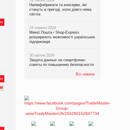
31 липня 2024
Напівфабрикати та консерви, які
стануть в пригоді, коли довго нема
світла
он
24 червня 2024
Meest Пошта і Shop-Express
розширюють можливості українських
підприємців
30 квітня 2024
Защита данных на смартфонах:
советы по повышению безопасности
Всі новини
он
М