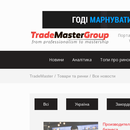
Порта
Новини
Аналітика
Топи про рино
TradeMaster
Товари та ринки
Все новости
Всі
Україна
Закорд
Производител
бизнеса