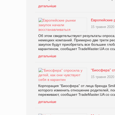
детальніше
Европейские 
15 травня 2020
Об этом свидетельствуют результаты опроса
немецких компаний. Примерно две трети ре
закупок будут приобретать все большее гло
карантином, сообщает TradeMaster.UA со ссы
детальніше
“Биосфера” сп
15 травня 2020
Корпорация “Биосфера” от лица бренда Smil
которого изменить отношение родителей, пок
переживают, сообщает TradeMaster.UA со сс
детальніше