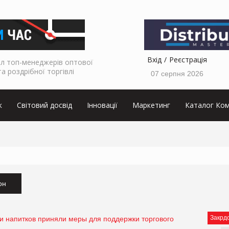
Вхід
Реєстрація
л топ-менеджерів оптової
та роздрібної торгівлі
07 серпня 2026
к
Світовий досвід
Інновації
Маркетинг
Каталог Ком
он
Закрд
и напитков приняли меры для поддержки торгового