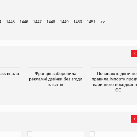
4
1445
1446
1447
1448
1449
1450
1451
>>
oss впали
Франція заборонила
Починають діяти но
рекламні дзвінки без згоди
правила імпорту проду
клієнтів
тваринного походженн
ЄС