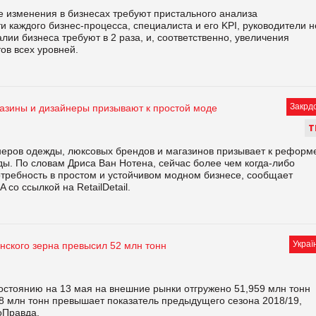
 изменения в бизнесах требуют пристального анализа
 каждого бизнес-процесса, специалиста и его KPI, руководители н
лии бизнеса требуют в 2 раза, и, соответственно, увеличения
в всех уровней.
Закрд
азины и дизайнеры призывают к простой моде
Т
неров одежды, люксовых брендов и магазинов призывает к реформ
ы. По словам Дриса Ван Нотена, сейчас более чем когда-либо
отребность в простом и устойчивом модном бизнесе, сообщает
 со ссылкой на RetailDetail.
Украї
нского зерна превысил 52 млн тонн
состоянию на 13 мая на внешние рынки отгружено 51,959 млн тонн
,18 млн тонн превышает показатель предыдущего сезона 2018/19,
оПравда.