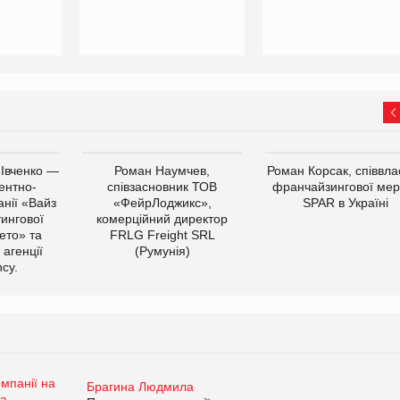
 Івченко —
Роман Наумчев,
Роман Корсак, співвла
ентно-
співзасновник ТОВ
франчайзингової мер
нії «Вайз
«ФейрЛоджикс»,
SPAR в Україні
тингової
комерційний директор
ето» та
FRLG Freight SRL
 агенції
(Румунія)
cy.
Брагина Людмила