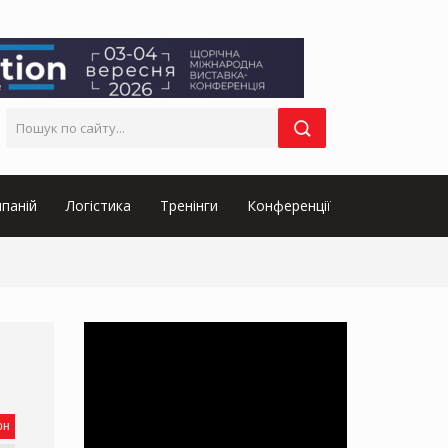
паній
Логістика
Тренінги
Конференції
он