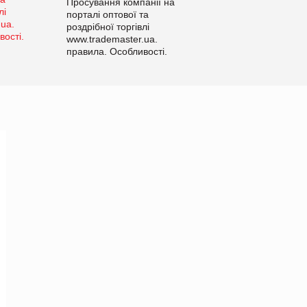
Просування компанії на
порталі оптової та
роздрібної торгівлі
www.trademaster.ua.
правила. Особливості.
Рекомендації