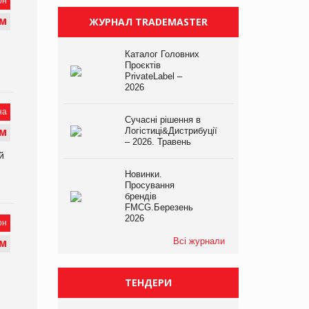
он
ЖУРНАЛ TRADEMASTER
М
Каталог Головних
Проєктів
PrivateLabel –
2026
на
Сучасні рішення в
Логістиці&Дистрибуції
М
– 2026. Травень
й
Новинки.
Просування
брендів
FMCG.Березень
2026
он
Всі журнали
М
и
ТЕНДЕРИ