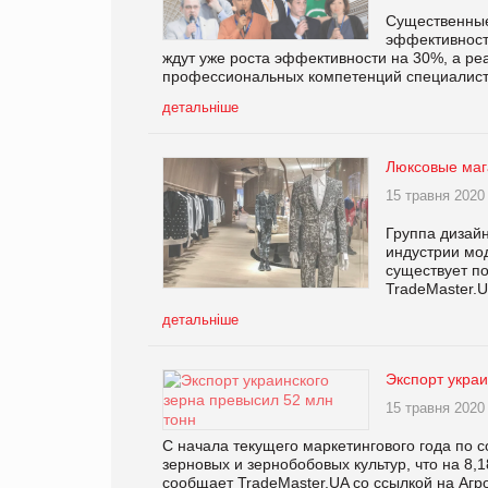
Существенные
эффективности
ждут уже роста эффективности на 30%, а реа
профессиональных компетенций специалисто
детальніше
Люксовые маг
15 травня 2020
Группа дизай
индустрии мод
существует п
TradeMaster.UA
детальніше
Экспорт украи
15 травня 2020
С начала текущего маркетингового года по 
зерновых и зернобобовых культур, что на 8
сообщает TradeMaster.UA со ссылкой на Агр