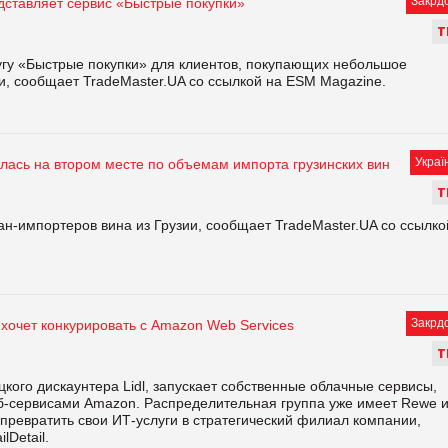
Закрд
дставляет сервис «Быстрые покупки»
Т
угу «Быстрые покупки» для клиентов, покупающих небольшое
, сообщает TradeMaster.UA со ссылкой на ESM Magazine.
Украї
лась на втором месте по объемам импорта грузинских вин
Т
ан-импортеров вина из Грузии, сообщает TradeMaster.UA со ссылко
Закрд
 хочет конкурировать с Amazon Web Services
Т
кого дискаунтера Lidl, запускает собственные облачные сервисы,
еб-сервисами Amazon. Распределительная группа уже имеет Rewe 
т превратить свои ИТ-услуги в стратегический филиал компании,
lDetail.