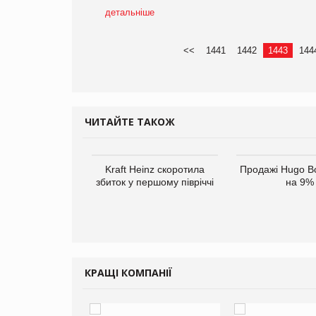
детальніше
<<
1441
1442
1443
144
ЧИТАЙТЕ ТАКОЖ
верне клієнтам
Kraft Heinz скоротила
Продажі Hugo B
ларів за раніше
збиток у першому півріччі
на 9%
чені мита
КРАЩІ КОМПАНІЇ