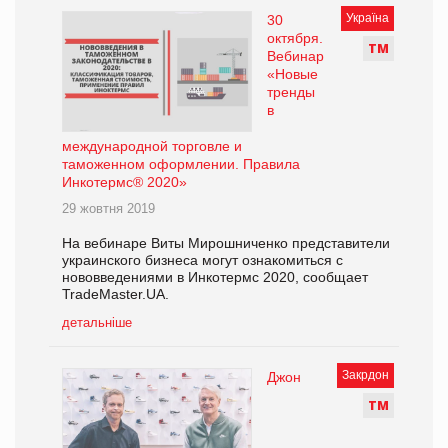
Україна
30
октября.
Т
М
Вебинар
«Новые
тренды
в
международной торговле и
таможенном оформлении. Правила
Инкотермс® 2020»
29 жовтня 2019
На вебинаре Виты Мирошниченко представители
украинского бизнеса могут ознакомиться с
нововведениями в Инкотермс 2020, сообщает
TradeMaster.UA.
детальніше
Закрдон
Джон
Т
М