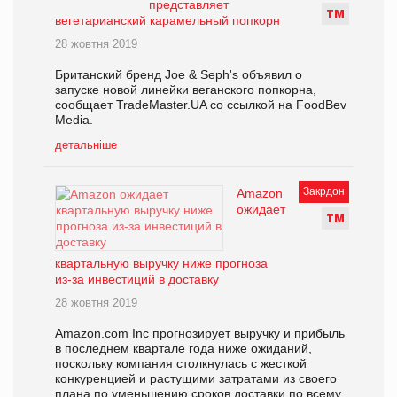
представляет
Т
М
вегетарианский карамельный попкорн
28 жовтня 2019
Британский бренд Joe & Seph's объявил о
запуске новой линейки веганского попкорна,
сообщает TradeMaster.UA со ссылкой на FoodBev
Media.
детальніше
Закрдон
Amazon
ожидает
Т
М
квартальную выручку ниже прогноза
из-за инвестиций в доставку
28 жовтня 2019
Amazon.com Inc прогнозирует выручку и прибыль
в последнем квартале года ниже ожиданий,
поскольку компания столкнулась с жесткой
конкуренцией и растущими затратами из своего
плана по уменьшению сроков доставки по всему