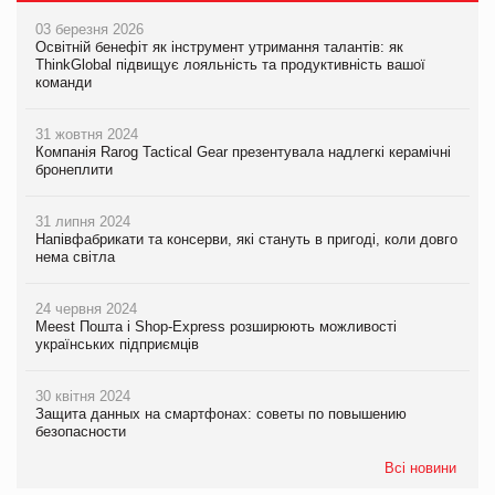
03 березня 2026
Освітній бенефіт як інструмент утримання талантів: як
ThinkGlobal підвищує лояльність та продуктивність вашої
команди
31 жовтня 2024
Компанія Rarog Tactical Gear презентувала надлегкі керамічні
бронеплити
31 липня 2024
Напівфабрикати та консерви, які стануть в пригоді, коли довго
нема світла
24 червня 2024
Meest Пошта і Shop-Express розширюють можливості
українських підприємців
30 квітня 2024
Защита данных на смартфонах: советы по повышению
безопасности
Всі новини