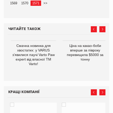
1569
1570
1571
>>
ЧИТАЙТЕ ТАКОЖ
у
Смачна новинка для
Ціна на какао-боби
хвостатих: у VARUS
вперше за півроку
з’явилися паучі Varto Paw
перевищила $5000 за
expert від власної ТМ
тонну
Varto!
КРАЩІ КОМПАНІЇ