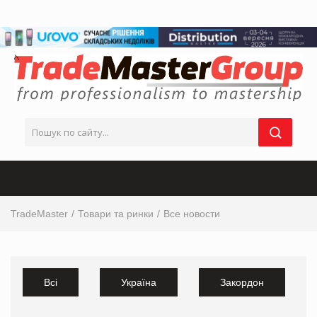
TradeMaster
Товари та ринки
Все новости
Всі
Україна
Закордон