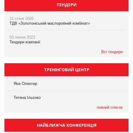
ТЕНДЕРИ
21 січня 2026
ТДВ «Золотоніський маслоробний комбінат»
03 липня 2023
Тендери компанії
Всі тендери
ТРЕНІНГОВИЙ ЦЕНТР
Яна Олентир
Тетяна Ільєнко
повний список
НАЙБЛИЖЧА КОНФЕРЕНЦІЯ