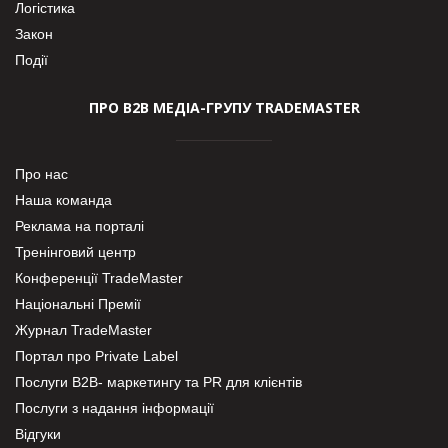
Логістика
Закон
Події
ПРО В2В МЕДІА-ГРУПУ TRADEMASTER
Про нас
Наша команда
Реклама на порталі
Тренінговий центр
Конференції TradeMaster
Національні Премії
Журнал TradeMaster
Портал про Private Label
Послуги В2В- маркетингу та PR для клієнтів
Послуги з надання інформації
Відгуки