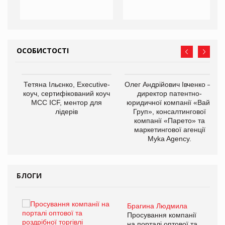
ОСОБИСТОСТІ
,
Тетяна Ільєнко, Executive-
Олег Андрійович Івченко —
ОВ
коуч, сертифікований коуч
директор патентно-
МСС ICF, ментор для
юридичної компанії «Вайз
лідерів
Груп», консалтингової
компанії «Парето» та
маркетингової агенції
Myka Agency.
БЛОГИ
Брагина Людмила
ї
Просування компанії
а
на порталі оптової та