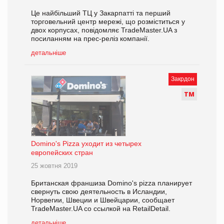
Це найбільший ТЦ у Закарпатті та перший
торговельний центр мережі, що розміститься у
двох корпусах, повідомляє TradeMaster.UA з
посиланням на прес-реліз компанії.
детальніше
Закрдон
Т
М
Domino's Pizza уходит из четырех
европейских стран
25 жовтня 2019
Британская франшиза Domino's pizza планирует
свернуть свою деятельность в Исландии,
Норвегии, Швеции и Швейцарии, сообщает
TradeMaster.UA со ссылкой на RetailDetail.
детальніше