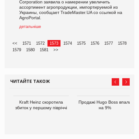
Corporation заявила о намерении увеличить
ассортимент агропродукции, импортируемой из
Украины, сообщает TradeMaster.UA со ссылкой на
AgroPortal.
детальніше
<<
1571
1572
1573
1574
1575
1576
1577
1578
1579
1580
1581
>>
ЧИТАЙТЕ ТАКОЖ
ам
Kraft Heinz скоротила
Продажі Hugo Boss впали
іше
збиток у першому півріччі
на 9%