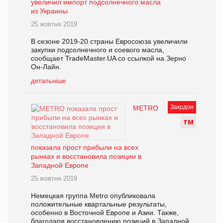
увеличил импорт подсолнечного масла
из Украины
25 жовтня 2019
В сезоне 2019-20 страны Евросоюза увеличили
закупки подсолнечного и соевого масла,
сообщает TradeMaster.UA со ссылкой на Зерно
Он-Лайн.
детальніше
Закрдон
METRO
Т
М
показала прост прибыли на всех
рынках и восстановила позиции в
Западной Европе
25 жовтня 2019
Немецкая группа Metro опубликовала
положительные квартальные результаты,
особенно в Восточной Европе и Азии. Также,
благодаря восстановлению позиций в Западной