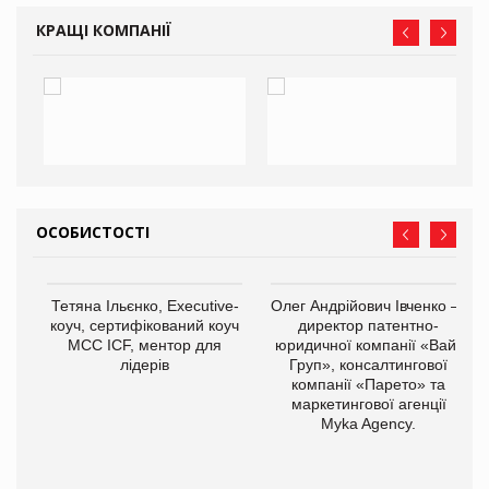
КРАЩІ КОМПАНІЇ
ОСОБИСТОСТІ
Тетяна Ільєнко, Executive-
Олег Андрійович Івченко —
коуч, сертифікований коуч
директор патентно-
МСС ICF, ментор для
юридичної компанії «Вайз
лідерів
Груп», консалтингової
компанії «Парето» та
маркетингової агенції
,
Myka Agency.
ОВ