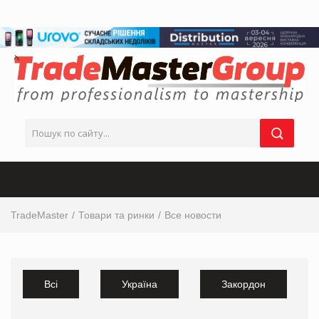
TradeMaster
Товари та ринки
Все новости
Всі
Україна
Закордон