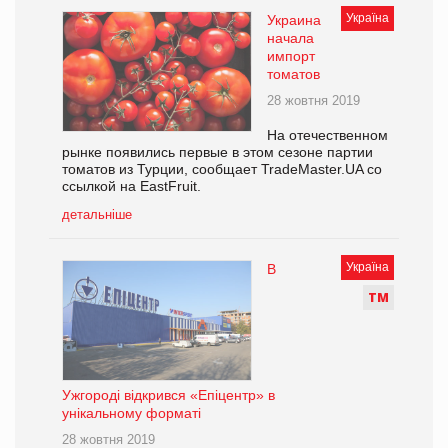
Україна
Украина
начала
импорт
томатов
28 жовтня 2019
На отечественном
рынке появились первые в этом сезоне партии
томатов из Турции, сообщает TradeMaster.UA со
ссылкой на EastFruit.
детальніше
Україна
В
Т
М
Ужгороді відкрився «Епіцентр» в
унікальному форматі
28 жовтня 2019