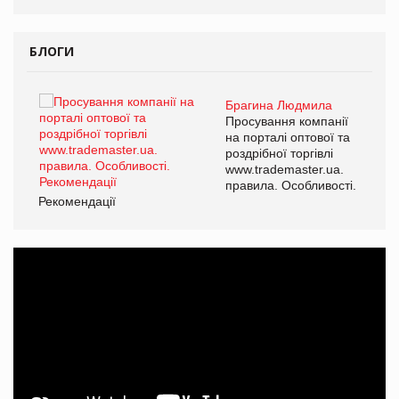
БЛОГИ
Брагина Людмила
ї
Просування компанії
а
на порталі оптової та
роздрібної торгівлі
www.trademaster.ua.
і.
правила. Особливості.
Рекомендації
Ре