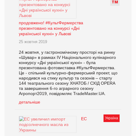
Т
М
продовжено! #КультФермерства
презентовано на конкурсі «Дні
української кухні» у Львові
25 жовтня 2019
24 жовтня, у гастрономічному просторі на ринку
«Шувар» в рамках IV Національного кулінарного
конкурсу «Дні української кухні» - була
презентована фотовиставка #КультФермерства.
Це - спільний культурно-фермерський проект, що
народився на стику культур та сезонів – старту
144 театрального сезону ХНАТОБ / СХІД OPERA
та завершення 6-го аграрного сезону
Агропорт2019, повідомляє TradeMaster.UA.
детальніше
Україна
ЕС