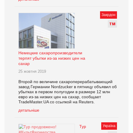
Закрдон
Т
М
Немецкие сахаропроизводители
терпят убытки из-за низких цен на
сахар
25 жовтня 2019
Второй по величине сахароперерабатывающий
завод Германии Nordzucker в пятницу объявил об
убытках в первом полугодии в размере 12 млн
евро из-за низких цен на сахар, сообщает
TradeMaster.UA со ссылкой на Reuters.
детальніше
Україна
Тур