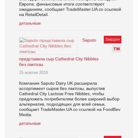
Европе, финансовые итоги соответствуют
ожиданиям, сообщает TradeMaster.UA со ссылкой
на RetailDetail.
детальніше
Закрдон
Saputo
Т
М
представила сыр Cathedral City Nibbles
без лактозы
25 жовтня 2019
Компания Saputo Dairy UK расширила
ассортимент сыров без лактозы, выпустив
Cathedral City Lactose Free Nibbles, чтобы
предложить потребителям более широкий выбор
альтернатив, подходящих для всей семьи,
сообщает TradeMaster.UA со ссылкой на FoodBev
Media.
детальніше