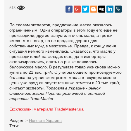
518
По словам экспертов, предложение масла оказалось
ограниченным. Одни операторы в этом году его еще не
производили, другие выпустили очень мало, а третьи
имеют этот товар, но не продают, держат для
собственных нужд в межсезонье. Правда, к концу июня
ситуация немного изменилась. Оказалось, что масло у
производителей на складах есть, да и импортеры
активизировались, опять на рынке появилось
белорусское масло. В результате товар уже снова можно
купить по 21 тыс. грн/т. С учетом общего прогнозируемого
баланса на украинском рынке масла в текущем сезоне
цены уже вряд ли опустятся ниже отметки в 20 тыс. грн/т,
считают эксперты.
Торговля в Украине - рынок
сливочного масла
Портал розничной и оптовой
торговли TradeMaster
Ексклюзивні матеріали TradeMaster.ua
Раздел:
>
Новости Украины
Теги: