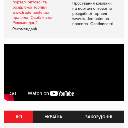
ї
Просування компанії
а
на порталі оптової та
роздрібної торгівлі
www.trademaster.ua.
і.
правила. Особливості.
Рекомендації
Ре
ВСІ
УКРАЇНА
ЗАКОРДОННІ