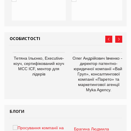
ОСОБИСТОСТІ
,
Тетяна Ільєнко, Executive-
Олег Андрійович Івченко —
ОВ
коуч, сертифікований коуч
директор патентно-
МСС ICF, ментор для
юридичної компанії «Вайз
лідерів
Груп», консалтингової
компанії «Парето» та
маркетингової агенції
Myka Agency.
БЛОГИ
Брагина Людмила