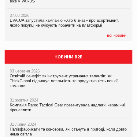
вже у VARUS
Смачна новинка для хвостатих: у VARUS з’явилися паучі
07.08.2026
Varto Paw expert від власної ТМ Varto!
Франція заборонила рекламні дзвінки без згоди клієнтів
07.08.2026
EVA.UA запустила кампанію «Хто б знав» про асортимент,
05.08.2026
якого покупці не очікують побачити на платформі
Мережа супермаркетів VARUS купує мережу магазинів
формату convenience store КОЛО: об’єднана компанія
налічуватиме 374 магазини
всі новини
НОВИНИ B2B
03 березня 2026
Освітній бенефіт як інструмент утримання талантів: як
ThinkGlobal підвищує лояльність та продуктивність вашої
команди
31 жовтня 2024
Компанія Rarog Tactical Gear презентувала надлегкі керамічні
бронеплити
31 липня 2024
Напівфабрикати та консерви, які стануть в пригоді, коли довго
нема світла