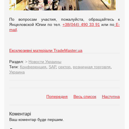
По вопросам участия, пожалуйста, обращайтесь к
Янцеловской Юлии по тел.
+38(044) 490 33 91
или по
E-
mail
.
Ексклюзивні матеріали TradeMaster.ua
Раздел:
>
Новости Украины
Теги:
Конференция
,
SAP
,
сектор
,
розничная торговля
,
Украина
Попередня
Весь список
Наступна
Коментарі
Ваш коментар буде першим.