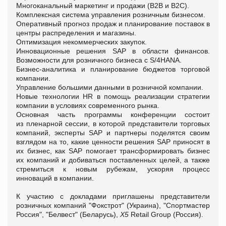
Многоканальный маркетинг и продажи (B2B и B2C).
Комплексная система управления розничным бизнесом.
Оперативный прогноз продаж и планирование поставок в
центры распределения и магазины.
Оптимизация некоммерческих закупок.
Инновационные решения SAP в области финансов.
Возможности для розничного бизнеса с S/4HANA.
Бизнес-аналитика и планирование бюджетов торговой
компании.
Управление большими данными в розничной компании.
Новые технологии HR в помощь реализации стратегии
компании в условиях современного рынка.
Основная часть программы конференции состоит
из пленарной сессии, в которой представители торговых
компаний, эксперты SAP и партнеры поделятся своим
взглядом на то, какие ценности решения SAP приносят в
их бизнес, как SAP помогает трансформировать бизнес
их компаний и добиваться поставленных целей, а также
стремиться к новым рубежам, ускоряя процесс
инноваций в компании.
К участию с докладами приглашены представители
розничных компаний "Фокстрот" (Украина), "Спортмастер
Россия", "Белвест" (Беларусь),
X5
Retail Group (Россия).