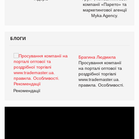
компанії «Парето» та
маркетингової агенції
Myka Agency.
БЛОГИ
Брагина Людмила
ї
Просування компанії
а
на порталі оптової та
роздрібної торгівлі
www.trademaster.ua.
і.
правила. Особливості.
Рекомендації
Ре