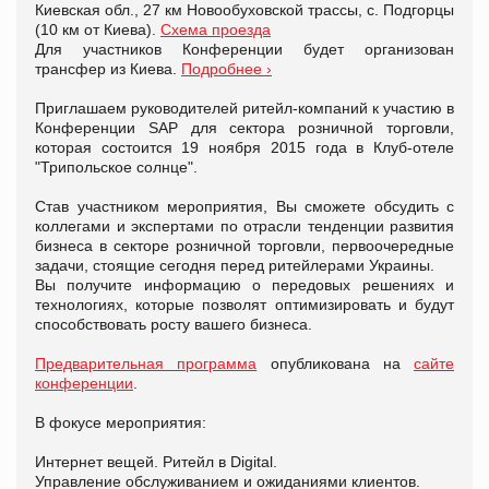
Киевская обл., 27 км Новообуховской трассы, с. Подгорцы
(10 км от Киева).
Схема проезда
Для участников Конференции будет организован
трансфер из Киева.
Подробнее
›
Приглашаем руководителей ритейл-компаний к участию в
Конференции SAP для сектора розничной торговли,
которая состоится 19 ноября 2015 года в Клуб-отеле
"Трипольское солнце".
Став участником мероприятия, Вы сможете обсудить с
коллегами и экспертами по отрасли тенденции развития
бизнеса в секторе розничной торговли, первоочередные
задачи, стоящие сегодня перед ритейлерами Украины.
Вы получите информацию о передовых решениях и
технологиях, которые позволят оптимизировать и будут
способствовать росту вашего бизнеса.
Предварительная программа
опубликована на
сайте
конференции
.
В фокусе мероприятия:
Интернет вещей. Ритейл в Digital.
Управление обслуживанием и ожиданиями клиентов.