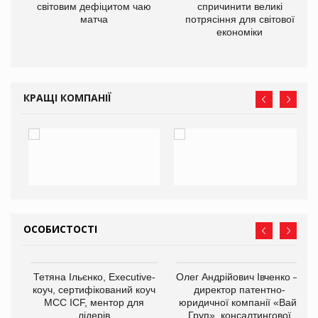
ne
світовим дефіцитом чаю
спричинити великі
матча
потрясіння для світової
економіки
КРАЩІ КОМПАНІЇ
ОСОБИСТОСТІ
,
Тетяна Ільєнко, Executive-
Олег Андрійович Івченко —
ОВ
коуч, сертифікований коуч
директор патентно-
МСС ICF, ментор для
юридичної компанії «Вайз
лідерів
Груп», консалтингової