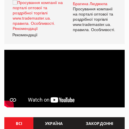
Брагина Людмила
ї
Просування компанії
а
на порталі оптової та
роздрібної торгівлі
www.trademaster.ua.
і.
правила. Особливості.
Рекомендації
Ре
ВСІ
УКРАЇНА
ЗАКОРДОННІ