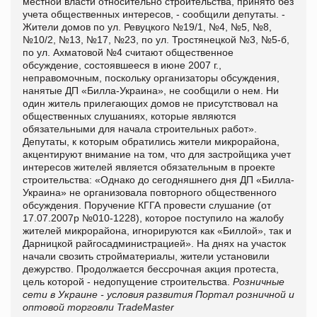
местной власти относительно строительства, принято без
учета общественных интересов, - сообщили депутаты. -
Жители домов по ул. Ревуцкого №19/1, №4, №5, №8,
№10/2, №13, №17, №23, по ул. Тростянецкой №3, №5-б,
по ул. Ахматовой №4 считают общественное
обсуждение, состоявшееся в июне 2007 г.,
неправомочным, поскольку организаторы обсуждения,
нанятые ДП «Билла-Украина», не сообщили о нем. Ни
один житель прилегающих домов не присутствовал на
общественных слушаниях, которые являются
обязательными для начала строительных работ».
Депутаты, к которым обратились жители микрорайона,
акцентируют внимание на том, что для застройщика учет
интересов жителей является обязательным в проекте
строительства: «Однако до сегодняшнего дня ДП «Билла-
Украина» не организовала повторного общественного
обсуждения. Поручение КГГА провести слушание (от
17.07.2007р №010-1228), которое поступило на жалобу
жителей микрорайона, игнорируются как «Биллой», так и
Дарницкой райгосадминистрацией». На днях на участок
начали свозить стройматериалы, жители установили
дежурство. Продолжается бессрочная акция протеста,
цель которой - недопущение строительства.
Розничные
сети в Украине - условия развития
Портал розничной и
оптовой торговли TradeMaster