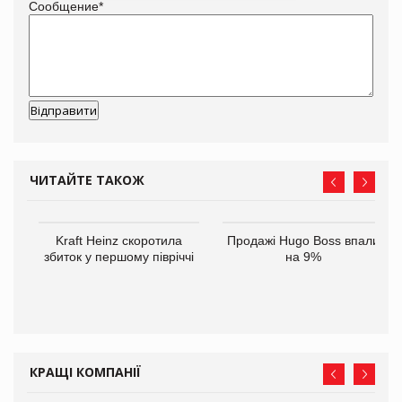
Сообщение
*
ЧИТАЙТЕ ТАКОЖ
ам
Kraft Heinz скоротила
Продажі Hugo Boss впали
іше
збиток у першому півріччі
на 9%
КРАЩІ КОМПАНІЇ