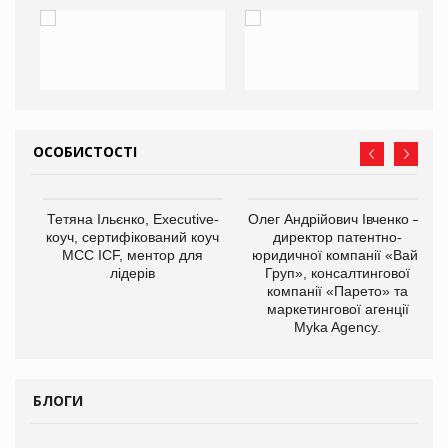
ОСОБИСТОСТІ
Тетяна Ільєнко, Executive-
Олег Андрійович Івченко —
коуч, сертифікований коуч
директор патентно-
МСС ICF, ментор для
юридичної компанії «Вайз
лідерів
Груп», консалтингової
компанії «Парето» та
маркетингової агенції
,
Myka Agency.
ОВ
БЛОГИ