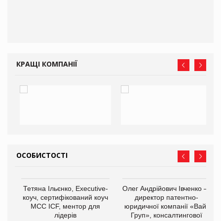
ам
іше
КРАЩІ КОМПАНІЇ
ОСОБИСТОСТІ
,
Тетяна Ільєнко, Executive-
Олег Андрійович Івченко —
ОВ
коуч, сертифікований коуч
директор патентно-
МСС ICF, ментор для
юридичної компанії «Вайз
лідерів
Груп», консалтингової