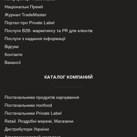
Національні Премії
Журнал TradeMaster
Портал про Private Label
Послуги В2В- маркетингу та PR для клієнтів
Послуги з надання інформації
Відгуки
Контакти
Вакансії
КАТАЛОГ КОМПАНИЙ
Постачальники продуктів харчування
Постачальники nonfood
Постачальники Private Label
Retail. Роздрібні мережі, Магазини
Дистрибутори України
Агропромисловий комплекс