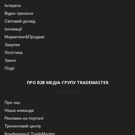
Інтерв’ю
Відео-тренінги
Світовий досвід
Інновації
Маркетинг&Продажі
Закупки
Логістика
Закон
Події
ПРО В2В МЕДІА-ГРУПУ TRADEMASTER
Про нас
Наша команда
Реклама на порталі
Тренінговий центр
Конференції TradeMaster