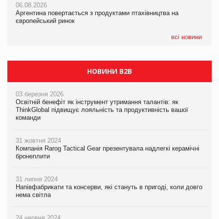
06.08.2026
06.08.2026
Смачне поповнення дитячого меню: у VARUS з’явилися
Аргентина повертається з продуктами птахівництва на
Аргентина повертається з продуктами птахівництва на
новинки від ТМ ТОКЕРИ
європейський ринок
європейський ринок
05.08.2026
всі новини
Сергій Лісунов про заморожені хлібобулочні вироби на
PrivateLabel&FMCG Master 2026
НОВИНИ B2B
03 березня 2026
Освітній бенефіт як інструмент утримання талантів: як
ThinkGlobal підвищує лояльність та продуктивність вашої
команди
31 жовтня 2024
Компанія Rarog Tactical Gear презентувала надлегкі керамічні
бронеплити
31 липня 2024
Напівфабрикати та консерви, які стануть в пригоді, коли довго
нема світла
24 червня 2024