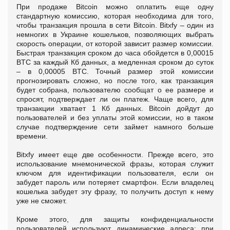
При продаже Bitcoin можно оплатить еще одну
стандартную комиссию, которая необходима для того,
чтобы транзакция прошла в сети Bitcoin. Bitxfy – один из
немногих в Украине кошельков, позволяющих выбрать
скорость операции, от которой зависит размер комиссии.
Быстрая транзакция сроком до часа обойдется в 0,00015
BTC за каждый Кб данных, а медленная сроком до суток
– в 0,00005 BTC. Точный размер этой комиссии
прогнозировать сложно, но после того, как транзакция
будет собрана, пользователю сообщат о ее размере и
спросят, подтверждает ли он платеж. Чаще всего, для
транзакции хватает 1 Кб данных. Bitcoin дойдут до
пользователей и без уплаты этой комиссии, но в таком
случае подтверждение сети займет намного больше
времени.
Bitxfy имеет еще две особенности. Прежде всего, это
использование мнемонической фразы, которая служит
ключом для идентификации пользователя, если он
забудет пароль или потеряет смартфон. Если владелец
кошелька забудет эту фразу, то получить доступ к нему
уже не сможет.
Кроме этого, для защиты конфиденциальности
пользователей используют динамические адреса: при