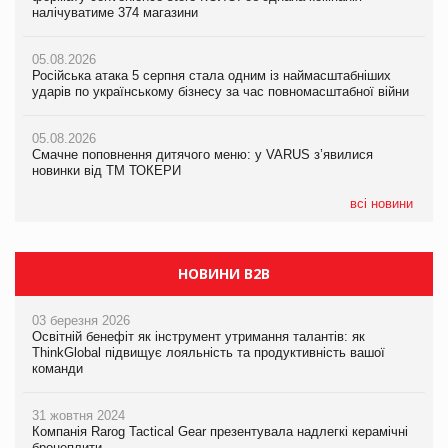
налічуватиме 374 магазини
новинки від ТМ ТОКЕРИ
05.08.2026
Amazon звинуватили у недостовірній рекламі екологічних
05.08.2026
05.08.2026
продуктів
Російська атака 5 серпня стала одним із наймасштабніших
Сергій Лісунов про заморожені хлібобулочні вироби на
ударів по українському бізнесу за час повномасштабної війни
PrivateLabel&FMCG Master 2026
05.08.2026
AstraZeneca обговорює найбільшу угоду десятиліття
05.08.2026
04.08.2026
Смачне поповнення дитячого меню: у VARUS з’явилися
Через атаку РФ у Дніпрі пошкоджено склад шоколаду
новинки від ТМ ТОКЕРИ
Millennium
всі новини
НОВИНИ B2B
03 березня 2026
Освітній бенефіт як інструмент утримання талантів: як
ThinkGlobal підвищує лояльність та продуктивність вашої
команди
31 жовтня 2024
Компанія Rarog Tactical Gear презентувала надлегкі керамічні
бронеплити