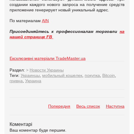
создании каждого нового запроса на получение средств
приложение генерирует новый уникальный адрес.
По материалам
AIN
Присоединяйтесь к профессионалам торговли
на
нашей странице FB
Ексклюзивні матеріали TradeMaster.ua
Раздел:
>
Новости Украины
Теги:
Украинцы
,
мобильный кошелек
,
покупка
,
Bitcoin
,
гривна
,
Украина
Попередня
Весь список
Наступна
Коментарі
Ваш коментар буде першим.