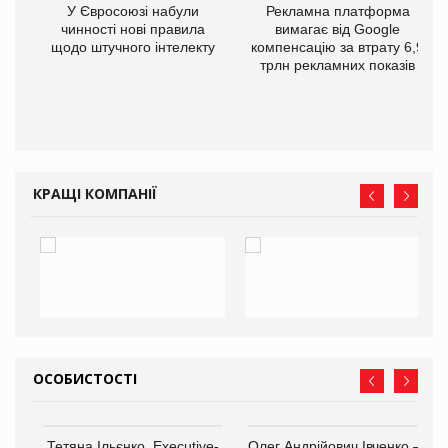
У Євросоюзі набули
Рекламна платформа
го
чинності нові правила
вимагає від Google
щодо штучного інтелекту
компенсацію за втрату 6,9
трлн рекламних показів
КРАЩІ КОМПАНІЇ
ОСОБИСТОСТІ
,
Тетяна Ільєнко, Executive-
Олег Андрійович Івченко —