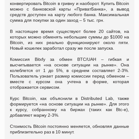
конвертировать Bitcoin в гривну и наоборот. Купить Bitcoin
можно с банковской карты «ПриватБанка», а вывод
средств доступен на карту любого банка. Максимальная
сумма для покупки за один заход – 5 тыс. грн.
В настоящее время существуют более 20 сайтов, на
которых можно обменять небольшие суммы до $1000 на
Bitcoin, из них реально функционируют около пяти.
Новый кошелек заработал сразу же после запуска.
Комиссия Bitxfy за обмен BTC/UAH – гибкая и
высчитывается «на основе ситуации на рынке». Она
колеблется от 1 до 5%, в среднем составляет 2-3%.
Пользователь узнает размер комиссии перед обменом –
вместе с курсом она учтена в форме, которая
отображается сервисом.
Курс Bitcoin, как объяснили в Distributed Lab, также
формируется «на основе ситуации на рынке». Для этого
к курсу, собранному на биржах (таких как Btc-е),
добавляют маржу 2-3%.
Стоимость Bitcoin постоянно меняется, обновляя данные
приблизительно раз в 10 минут.