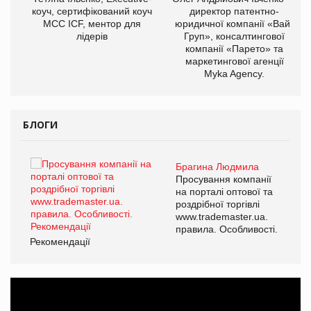
ОВ
коуч, сертифікований коуч
директор патентно-
МСС ICF, ментор для
юридичної компанії «Вайз
лідерів
Груп», консалтингової
компанії «Парето» та
маркетингової агенції
Myka Agency.
БЛОГИ
Брагина Людмила
ї
Просування компанії
а
на порталі оптової та
роздрібної торгівлі
www.trademaster.ua.
і.
правила. Особливості.
Рекомендації
Ре