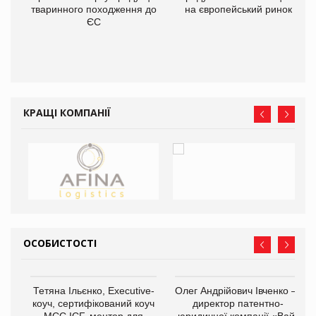
тваринного походження до
на європейський ринок
О:
ЄС
КРАЩІ КОМПАНІЇ
ОСОБИСТОСТІ
,
Тетяна Ільєнко, Executive-
Олег Андрійович Івченко —
ОВ
коуч, сертифікований коуч
директор патентно-
МСС ICF, ментор для
юридичної компанії «Вайз