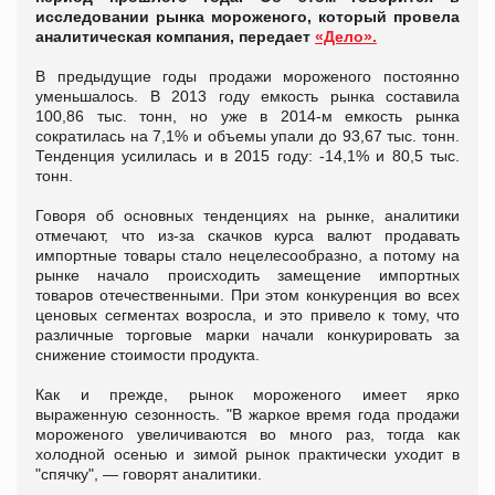
исследовании рынка мороженого, который провела
аналитическая компания, передает
«Дело».
В предыдущие годы продажи мороженого постоянно
уменьшалось. В 2013 году емкость рынка составила
100,86 тыс. тонн, но уже в 2014-м емкость рынка
сократилась на 7,1% и объемы упали до 93,67 тыс. тонн.
Тенденция усилилась и в 2015 году: -14,1% и 80,5 тыс.
тонн.
Говоря об основных тенденциях на рынке, аналитики
отмечают, что из-за скачков курса валют продавать
импортные товары стало нецелесообразно, а потому на
рынке начало происходить замещение импортных
товаров отечественными. При этом конкуренция во всех
ценовых сегментах возросла, и это привело к тому, что
различные торговые марки начали конкурировать за
снижение стоимости продукта.
Как и прежде, рынок мороженого имеет ярко
выраженную сезонность. "В жаркое время года продажи
мороженого увеличиваются во много раз, тогда как
холодной осенью и зимой рынок практически уходит в
"спячку", — говорят аналитики.