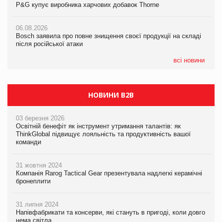
P&G купує виробника харчових добавок Thorne
P&G купує виробника харчових добавок Thorne
05.08.2026
Смачне поповнення дитячого меню: у VARUS з’явилися
06.08.2026
06.08.2026
новинки від ТМ ТОКЕРИ
Bosch заявила про повне знищення своєї продукції на складі
Bosch заявила про повне знищення своєї продукції на складі
після російської атаки
після російської атаки
05.08.2026
Сергій Лісунов про заморожені хлібобулочні вироби на
всі новини
PrivateLabel&FMCG Master 2026
НОВИНИ B2B
03 березня 2026
Освітній бенефіт як інструмент утримання талантів: як
ThinkGlobal підвищує лояльність та продуктивність вашої
команди
31 жовтня 2024
Компанія Rarog Tactical Gear презентувала надлегкі керамічні
бронеплити
31 липня 2024
Напівфабрикати та консерви, які стануть в пригоді, коли довго
нема світла