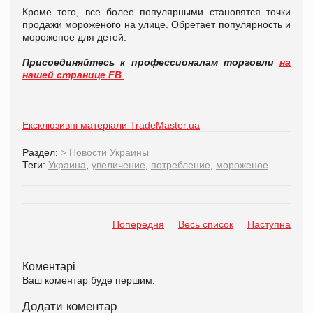
Кроме того, все более популярными становятся точки
продажи мороженого на улице. Обретает популярность и
мороженое для детей.
Присоединяйтесь к профессионалам торговли
на
нашей странице FB
Ексклюзивні матеріали TradeMaster.ua
Раздел:
>
Новости Украины
Теги:
Украина
,
увеличение
,
потребление
,
мороженое
Попередня
Весь список
Наступна
Коментарі
Ваш коментар буде першим.
Додати коментар