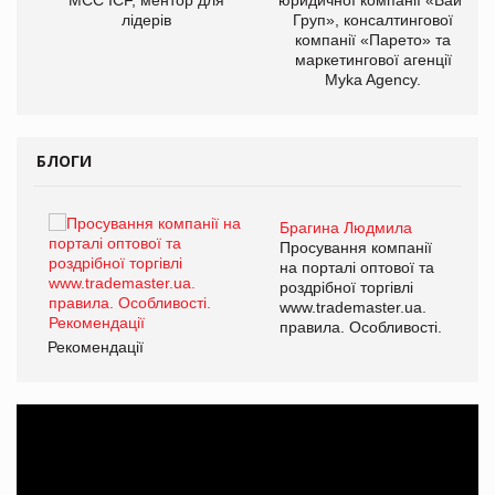
лідерів
Груп», консалтингової
компанії «Парето» та
маркетингової агенції
Myka Agency.
БЛОГИ
Брагина Людмила
ї
Просування компанії
а
на порталі оптової та
роздрібної торгівлі
www.trademaster.ua.
і.
правила. Особливості.
Рекомендації
Ре