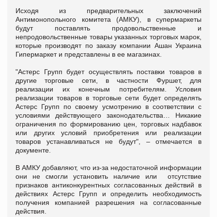
Исходя из предварительных заключений
Антимонопольного комитета (АМКУ), в супермаркеты
будут поставлять продовольственные и
непродовольственные товары указанных торговых марок,
которые производят по заказу компании Ашан Украина
Гипермаркет и представлены в ее магазинах.
"Астерс Групп будет осуществлять поставки товаров в
другие торговые сети, в частности Фуршет, для
реализации их конечным потребителям. Условия
реализации товаров в торговые сети будет определять
Астерс Групп по своему усмотрению в соответствии с
условиями действующего законодательства… Никакие
ограничения по формированию цен, торговых надбавок
или других условий приобретения или реализации
товаров устанавливаться не будут", – отмечается в
документе.
В АМКУ добавляют, что из-за недостаточной информации
они не смогли установить наличие или отсутствие
признаков антиконкурентных согласованных действий в
действиях Астерс Групп и определить необходимость
получения компанией разрешения на согласованные
действия.