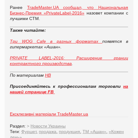
Ранее
TradeMaster.UA сообщал, что Национальная
Бизнес-Премия «PrivateLabel-2016»
назовет компании с
лучшими СТМ.
Также читайте:
Три WOG Cafe в разных форматах
появятся в
гипермаркетах «Ашан».
PRIVATE LABEL-2016: Расширение границ
контрактного производства
.
По материалам
НВ
Присоединяйтесь к профессионалам торговли
на
нашей странице FB
Ексклюзивні матеріали TradeMaster.ua
Раздел:
>
Новости Украины
Теги:
Фуршет
,
продажа
,
продукция
,
ТМ «Ашан»
,
«Кожен
день»