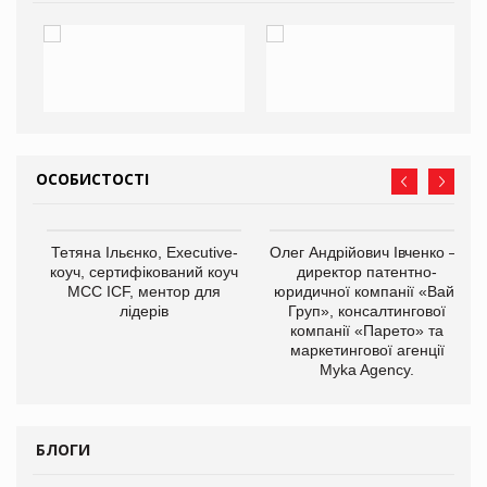
ОСОБИСТОСТІ
,
Тетяна Ільєнко, Executive-
Олег Андрійович Івченко —
ОВ
коуч, сертифікований коуч
директор патентно-
МСС ICF, ментор для
юридичної компанії «Вайз
лідерів
Груп», консалтингової
компанії «Парето» та
маркетингової агенції
Myka Agency.
БЛОГИ