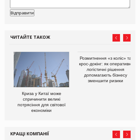
ЧИТАЙТЕ ТАКОЖ
не
Розмитнення «з коліс» та
ії
крос-докінг: як оперативні
ої
логістичні рішення
допомагають бізнесу
зменшити ризики
Криза у Китаї може
спричинити великі
потрясіння для світової
економіки
КРАЩІ КОМПАНІЇ