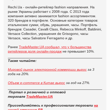
Rechi.Ua - онлайн-ритейлер fashion направления. На
рынке Украины работает с 2008 года. С 2013 года
компания активно занимается fashion ассортиментом.
320 брендов в портфеле. Основные категории товаров:
итальянские сумки, обувь, украшения, часы. Портфель
брендов: Casadei, Cavalli Class, Rebecca Minkoff, Baldinini,
Versace Collection, украшения de Grisogono, часы
Versace, часы Salvatore Ferragamo и др.
Ранее
TradeMaster.UA сообщал, что у большинства
ритейлеров доля онлайн-продаж
не превышает 10%.
Также читайте:
Мировой рынок электронной коммерции вырос
за 3
года на 20%.
Объем e-commerce в Китае вырос
за год на 27%.
Портал о розничной и оптовой
торговле
TradeMaster.UA
Присоединяйтесь к профессионалам торговли
на
нашей странице FB