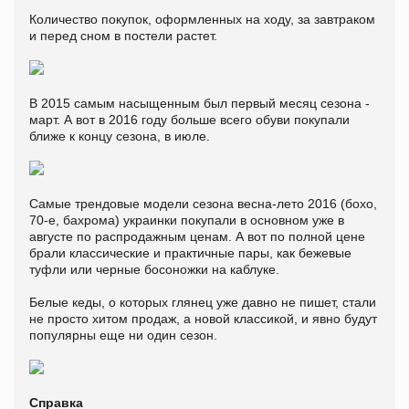
Количество покупок, оформленных на ходу, за завтраком
и перед сном в постели растет.
В 2015 самым насыщенным был первый месяц сезона -
март. А вот в 2016 году больше всего обуви покупали
ближе к концу сезона, в июле.
Самые трендовые модели сезона весна-лето 2016 (бохо,
70-е, бахрома) украинки покупали в основном уже в
августе по распродажным ценам. А вот по полной цене
брали классические и практичные пары, как бежевые
туфли или черные босоножки на каблуке.
Белые кеды, о которых глянец уже давно не пишет, стали
не просто хитом продаж, а новой классикой, и явно будут
популярны еще ни один сезон.
Справка