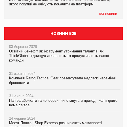
якого покупці не очікують побачити на платформі
Мережа супермаркетів VARUS купує мережу магазинів
формату convenience store КОЛО: об’єднана компанія
налічуватиме 374 магазини
всі новини
НОВИНИ B2B
03 березня 2026
Освітній бенефіт як інструмент утримання талантів: як
ThinkGlobal підвищує лояльність та продуктивність вашої
команди
31 жовтня 2024
Компанія Rarog Tactical Gear презентувала надлегкі керамічні
бронеплити
31 липня 2024
Напівфабрикати та консерви, які стануть в пригоді, коли довго
нема світла
24 червня 2024
Meest Пошта і Shop-Express розширюють можливості