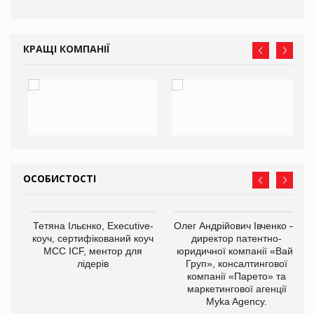
КРАЩІ КОМПАНІЇ
ОСОБИСТОСТІ
,
Тетяна Ільєнко, Executive-
Олег Андрійович Івченко —
ОВ
коуч, сертифікований коуч
директор патентно-
МСС ICF, ментор для
юридичної компанії «Вайз
лідерів
Груп», консалтингової
компанії «Парето» та
маркетингової агенції
Myka Agency.