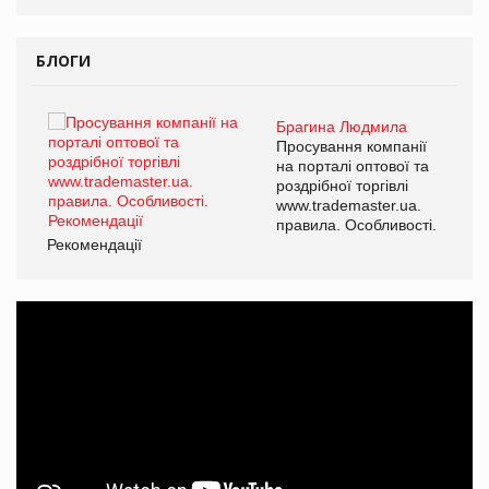
БЛОГИ
Брагина Людмила
ї
Просування компанії
а
на порталі оптової та
роздрібної торгівлі
www.trademaster.ua.
і.
правила. Особливості.
Рекомендації
Ре