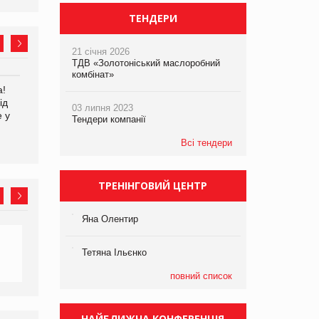
ТЕНДЕРИ
21 січня 2026
ТДВ «Золотоніський маслоробний
комбінат»
а!
EVA.UA запустила
Kraft Heinz скоротила
ід
кампанію «Хто б знав» про
збиток у першому півріччі
03 липня 2023
е у
асортимент, якого покупці
Тендери компанії
не очікують побачити на
платформі
Всі тендери
ТРЕНІНГОВИЙ ЦЕНТР
Яна Олентир
Тетяна Ільєнко
повний список
НАЙБЛИЖЧА КОНФЕРЕНЦІЯ