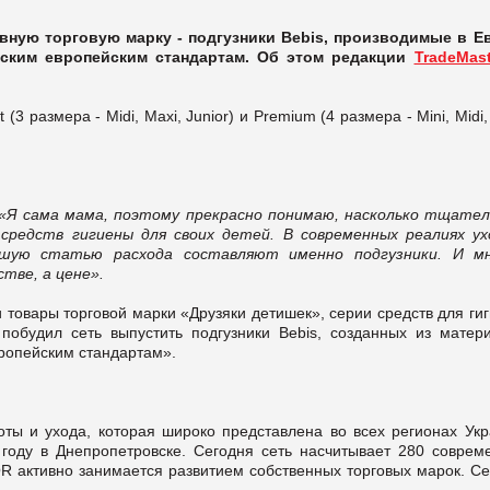
ную торговую марку - подгузники Bebis, производимые в Е
еским европейским стандартам. Об этом редакции
TradeMast
3 размера - Midi, Maxi, Junior) и Premium (4 размера - Mini, Midi,
«Я сама мама, поэтому прекрасно понимаю, насколько тщател
редств гигиены для своих детей. В современных реалиях ух
шую статью расхода составляют именно подгузники. И м
тве, а цене».
 товары торговой марки «Друзяки детишек», серии средств для ги
побудил сеть выпустить подгузники Bebis, созданных из матери
ропейским стандартам».
оты и ухода, которая широко представлена во всех регионах Укр
оду в Днепропетровске. Сегодня сеть насчитывает 280 соврем
R активно занимается развитием собственных торговых марок. Се