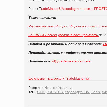
Ранее T
radeMaster.UA сообщал, что cеть PROST
Также читайте:
Украинские ритейлеры: оборот растет за сче
БАZАR на Лесной увеличил посещаемость
до 2
Портал о розничной и оптовой торговле
Tr
Присоединяйтесь к профессионалам торго
Пишите нам:
vl@trademaster.com.ua
Ексклюзивні матеріали TradeMaster.ua
Раздел:
>
Новости Украины
Теги:
СТМ
,
PROSTOR
,
европодгузники
,
Bebis
,
Ук