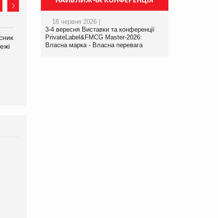
18 червня 2026 |
3-4 вересня Виставки та конференції
сник
Олексій Логачов-Михайлов
PrivateLabel&FMCG Master-2026:
Яна Сараніна, директор
Власна марка - Власна перевага
ежі
Файно маркет Директор
компанії «УкраМарин»
департаменту з
виробництва
Брагина Людмила
Просування компанії на
порталі оптової та
роздрібної торгівлі
www.trademaster.ua.
правила. Особливості.