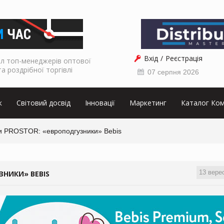
Вхід
Реєстрація
л топ-менеджерів оптової
та роздрібної торгівлі
07 серпня 2026
к
Світовий досвід
Інновації
Маркетинг
Каталог Ком
и PROSTOR: «европодгузники» Bebis
13 вере
ЗНИКИ» BEBIS