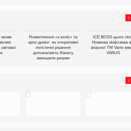
ї може
Розмитнення «з коліс» та
ICE BOSS цього літ
великі
крос-докінг: як оперативні
Новинка морозива в
світової
логістичні рішення
власної ТМ Varto вж
ки
допомагають бізнесу
VARUS
зменшити ризики