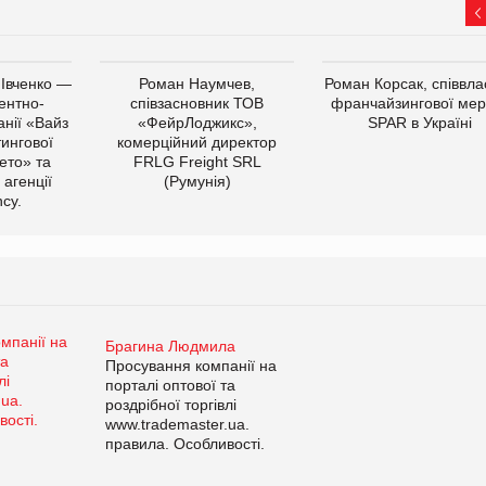
 Івченко —
Роман Наумчев,
Роман Корсак, співвла
ентно-
співзасновник ТОВ
франчайзингової мер
нії «Вайз
«ФейрЛоджикс»,
SPAR в Україні
тингової
комерційний директор
ето» та
FRLG Freight SRL
 агенції
(Румунія)
cy.
Брагина Людмила
Просування компанії на
порталі оптової та
роздрібної торгівлі
www.trademaster.ua.
правила. Особливості.
Рекомендації