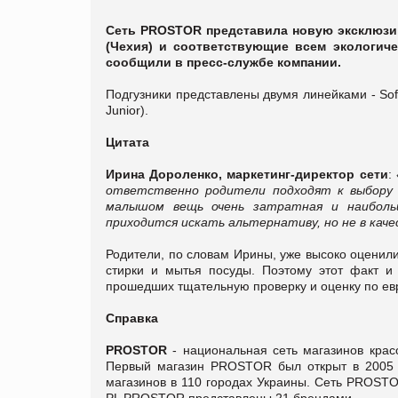
Сеть PROSTOR представила новую эксклюзив
(Чехия) и соответствующие всем экологич
сообщили в пресс-службе компании.
Подгузники представлены двумя линейками - Soft (
Junior).
Цитата
Ирина Дороленко, маркетинг-директор сети
:
ответственно родители подходят к выбору с
малышом вещь очень затратная и наиболь
приходится искать альтернативу, но не в качес
Родители, по словам Ирины, уже высоко оценили
стирки и мытья посуды. Поэтому этот факт и 
прошедших тщательную проверку и оценку по ев
Справка
PROSTOR
- национальная сеть магазинов крас
Первый магазин PROSTOR был открыт в 2005 г
магазинов в 110 городах Украины. Сеть PROSTO
PL PROSTOR представлены 21 брендами.