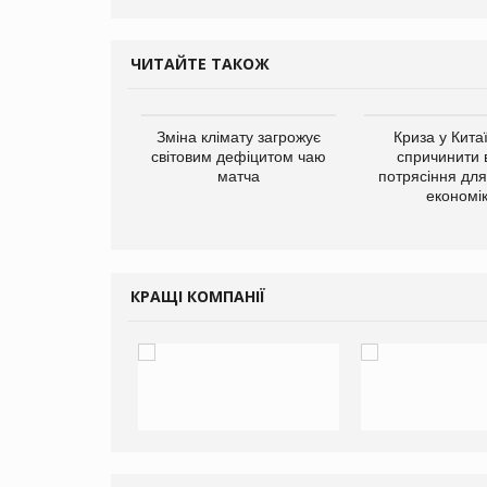
ЧИТАЙТЕ ТАКОЖ
ує виробника
Зміна клімату загрожує
Криза у Кита
добавок Thorne
світовим дефіцитом чаю
спричинити 
матча
потрясіння для 
економі
КРАЩІ КОМПАНІЇ