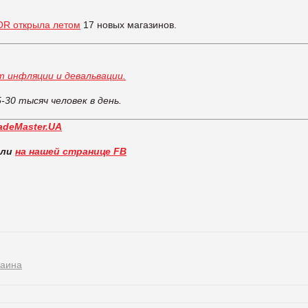
OR открыла летом
17 новых магазинов.
т инфляции и девальвации
.
5-30 тысяч человек в день.
adeMaster.UA
вли
на нашей странице FB
раина