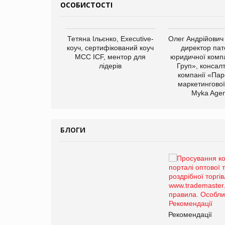
ОСОБИСТОСТІ
арас Ігорович,
Тетяна Ільєнко, Executive-
Олег Андрійович
иробництва ТОВ
коуч, сертифікований коуч
директор пат
Герчак"
МСС ICF, ментор для
юридичної компа
лідерів
Груп», консал
компанії «Пар
маркетингової
Myka Agen
БЛОГИ
Брагина Людмила
Просування компанії на
порталі оптової та
роздрібної торгівлі
www.trademaster.ua.
правила. Особливості.
ії
Рекомендації