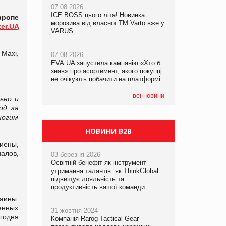
07.08.2026
ICE BOSS цього літа! Новинка
06.08.2026
вропе
07.08.2026
морозива від власної ТМ Varto вже у
Смачна новинка для хвостатих: у
er.UA
Франція заборонила рекламні дзвінки
VARUS
VARUS з’явилися паучі Varto Paw
без згоди клієнтів
expert від власної ТМ Varto!
 Maxi,
07.08.2026
EVA.UA запустила кампанію «Хто б
05.08.2026
знав» про асортимент, якого покупці
Мережа супермаркетів VARUS купує
не очікують побачити на платформі
мережу магазинів формату
convenience store КОЛО: об’єднана
компанія налічуватиме 374 магазини
всі новини
ьно и
од за
ногим
НОВИНИ B2B
гиены,
алов,
03 березня 2026
Освітній бенефіт як інструмент
утримання талантів: як ThinkGlobal
підвищує лояльність та
продуктивність вашої команди
аины.
енных
31 жовтня 2024
годня
Компанія Rarog Tactical Gear