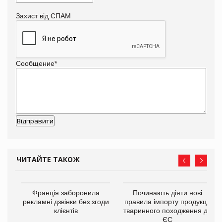
Захист від СПАМ
Сообщение
*
ЧИТАЙТЕ ТАКОЖ
Франція заборонила
Починають діяти нові
рекламні дзвінки без згоди
правила імпорту продукції
6,9
клієнтів
тваринного походження до
в
ЄС