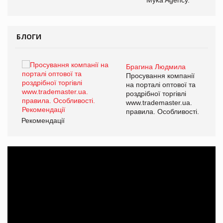
БЛОГИ
Брагина Людмила
ї
Просування компанії
а
на порталі оптової та
роздрібної торгівлі
www.trademaster.ua.
і.
правила. Особливості.
Рекомендації
Ре