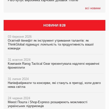
P&G купує виробника харчових добавок Thorne
P&G купує виробника харчових добавок Thorne
05.08.2026
всі новини
Сергій Лісунов про заморожені хлібобулочні вироби на
PrivateLabel&FMCG Master 2026
НОВИНИ B2B
03 березня 2026
Освітній бенефіт як інструмент утримання талантів: як
ThinkGlobal підвищує лояльність та продуктивність вашої
команди
31 жовтня 2024
Компанія Rarog Tactical Gear презентувала надлегкі керамічні
бронеплити
31 липня 2024
Напівфабрикати та консерви, які стануть в пригоді, коли довго
нема світла
24 червня 2024
Meest Пошта і Shop-Express розширюють можливості
українських підприємців