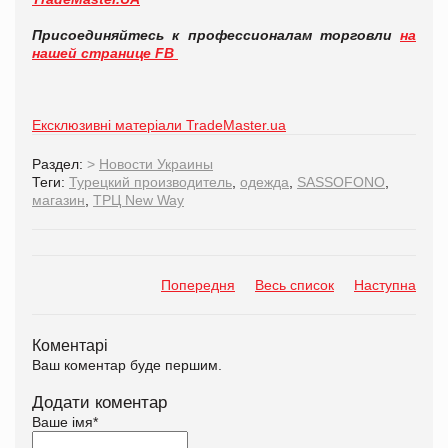
Присоединяйтесь к профессионалам торговли
на
нашей странице FB
Ексклюзивні матеріали TradeMaster.ua
Раздел:
>
Новости Украины
Теги:
Турецкий производитель
,
одежда
,
SASSOFONO
,
магазин
,
ТРЦ New Way
Попередня
Весь список
Наступна
Коментарі
Ваш коментар буде першим.
Додати коментар
Ваше імя
*