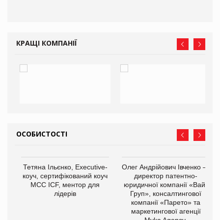
КРАЩІ КОМПАНІЇ
ОСОБИСТОСТІ
,
Тетяна Ільєнко, Executive-
Олег Андрійович Івченко —
ОВ
коуч, сертифікований коуч
директор патентно-
МСС ICF, ментор для
юридичної компанії «Вайз
лідерів
Груп», консалтингової
компанії «Парето» та
маркетингової агенції
Myka Agency.