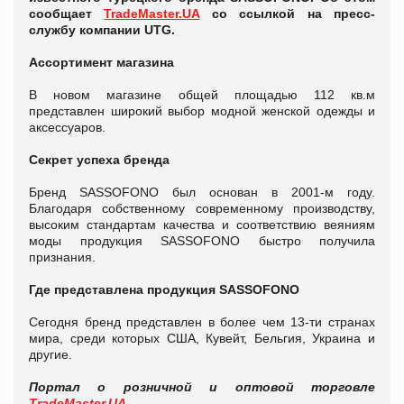
сообщает
TradeMaster.UA
со ссылкой на пресс-
службу компании UTG.
Ассортимент магазина
В новом магазине общей площадью 112 кв.м
представлен широкий выбор модной женской одежды и
аксессуаров.
Секрет успеха бренда
Бренд SASSOFONO был основан в 2001-м году.
Благодаря собственному современному производству,
высоким стандартам качества и соответствию веяниям
моды продукция SASSOFONO быстро получила
признания.
Где представлена продукция SASSOFONO
Сегодня бренд представлен в более чем 13-ти странах
мира, среди которых США, Кувейт, Бельгия, Украина и
другие.
Портал о розничной и оптовой торговле
TradeMaster.UA