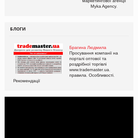
маркетингової агенції
Myka Agency.
БЛОГИ
Брагина Людмила
Просування компанії на
порталі оптової та
роздрібної торгівлі
www.trademaster.ua.
правила. Особливості.
Рекомендації
Ре