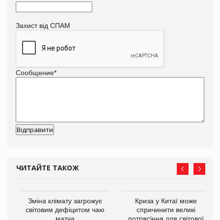
Захист від СПАМ
Сообщение
*
ЧИТАЙТЕ ТАКОЖ
Зміна клімату загрожує
Криза у Китаї може
ne
світовим дефіцитом чаю
спричинити великі
матча
потрясіння для світової