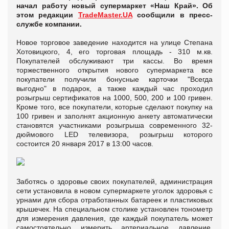
начал работу новый супермаркет «Наш Край». Об
этом редакции
TradeMaster.UA
сообщили в пресс-
службе компании.
Новое торговое заведение находится на улице Степана
Хотовицкого, 4, его торговая площадь - 310 м.кв.
Покупателей обслуживают три кассы. Во время
торжественного открытия нового супермаркета все
покупатели получили бонусные карточки "Всегда
выгодно" в подарок, а также каждый час проходил
розыгрыш сертификатов на 1000, 500, 200 и 100 гривен.
Кроме того, все покупатели, которые сделают покупку на
100 гривен и заполнят акционную анкету автоматически
становятся участниками розыгрыша современного 32-
дюймового LED телевизора, розыгрыш которого
состоится 20 января 2017 в 13:00 часов.
Заботясь о здоровье своих покупателей, администрация
сети установила в новом супермаркете уголок здоровья с
урнами для сбора отработанных батареек и пластиковых
крышечек. На специальном столике установлен тонометр
для измерения давления, где каждый покупатель может
самостоятельно измерить артериальное давление.