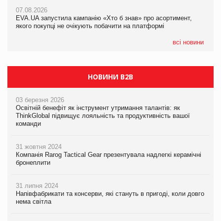
Франція заборонила рекламні дзвінки без згоди клієнтів
07.08.2026
EVA.UA запустила кампанію «Хто б знав» про асортимент,
05.08.2026
якого покупці не очікують побачити на платформі
Мережа супермаркетів VARUS купує мережу магазинів
формату convenience store КОЛО: об’єднана компанія
налічуватиме 374 магазини
всі новини
НОВИНИ B2B
03 березня 2026
Освітній бенефіт як інструмент утримання талантів: як
ThinkGlobal підвищує лояльність та продуктивність вашої
команди
31 жовтня 2024
Компанія Rarog Tactical Gear презентувала надлегкі керамічні
бронеплити
31 липня 2024
Напівфабрикати та консерви, які стануть в пригоді, коли довго
нема світла