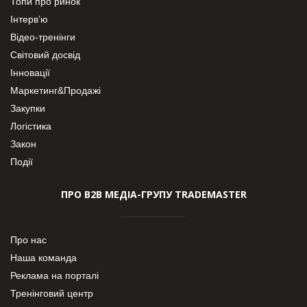
Топи про ринок
Інтерв’ю
Відео-тренінги
Світовий досвід
Інновації
Маркетинг&Продажі
Закупки
Логістика
Закон
Події
ПРО В2В МЕДІА-ГРУПУ TRADEMASTER
Про нас
Наша команда
Реклама на порталі
Тренінговий центр