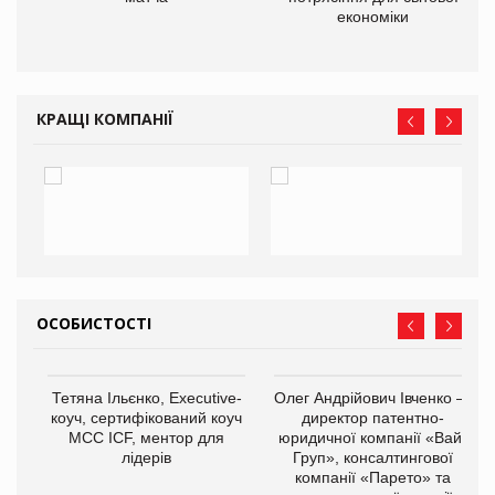
економіки
КРАЩІ КОМПАНІЇ
ОСОБИСТОСТІ
,
Тетяна Ільєнко, Executive-
Олег Андрійович Івченко —
ОВ
коуч, сертифікований коуч
директор патентно-
МСС ICF, ментор для
юридичної компанії «Вайз
лідерів
Груп», консалтингової
компанії «Парето» та