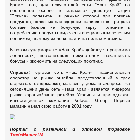
Кроме того, для покупателей сети "Наш Край" на
постоянной основе в магазинах действует акция
"Покупай полезное", в рамках которой при покупке
продуктов, полезных для здоровья начисляются три раза
больше баллов на бонусную карту. Полезные к
потреблению продукты выделены специальным зеленым
ценником, поэтому их легко найти на полках магазина.
В новом супермаркете «Наш Край» действует программа
лояльности, позволяющая покупателям накапливать
бонусы и экономить на следующих покупках.
Справка
:
Торговая сеть «Наш Край» - национальный
оператор на рынке ритейла, представленный в трех
форматах: супермаркет, магазин у дома и экспресс. На
сегодняшний день сеть «Наш Край» является лидером
рынка франчайзинга ритейла Украины и принадлежит
инвестиционной компании Volwest Group. Первый
магазин начал свою работу в 2001 году.
Портал о розничной и оптовой торговле
TradeMaster.UA