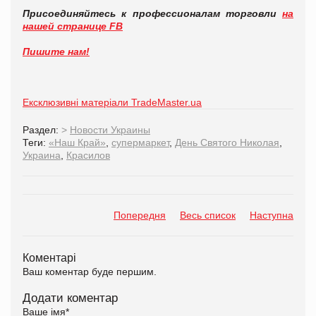
Присоединяйтесь к профессионалам торговли
на
нашей странице FB
Пишите нам!
Ексклюзивні матеріали TradeMaster.ua
Раздел:
>
Новости Украины
Теги:
«Наш Край»
,
супермаркет
,
День Святого Николая
,
Украина
,
Красилов
Попередня
Весь список
Наступна
Коментарі
Ваш коментар буде першим.
Додати коментар
Ваше імя
*