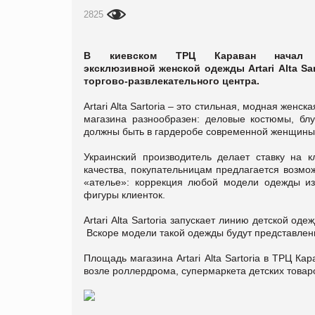
2825
В киевском ТРЦ Караван начал ра
эксклюзивной женской одежды Artari Alta Sa
торгово-развлекательного центра.
Artari Alta Sartoria – это стильная, модная же
магазина разнообразен: деловые костюмы, блуз
должны быть в гардеробе современной женщин
Украинский производитель делает ставку на 
качества, покупательницам предлагается возмо
«ателье»: коррекция любой модели одежды из
фигуры клиенток.
Artari Alta Sartoria запускает линию детской о
Вскоре модели такой одежды будут представлены
Площадь магазина Artari Alta Sartoria в ТРЦ Ка
возле роллердрома, супермаркета детских товар