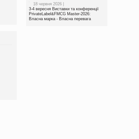
18 червня 2026 |
3-4 вересня Виставки та конференції
PrivateLabel&FMCG Master-2026:
Власна марка - Власна перевага
Брагина Людмила
Просування компанії на
порталі оптової та
роздрібної торгівлі
www.trademaster.ua.
правила. Особливості.