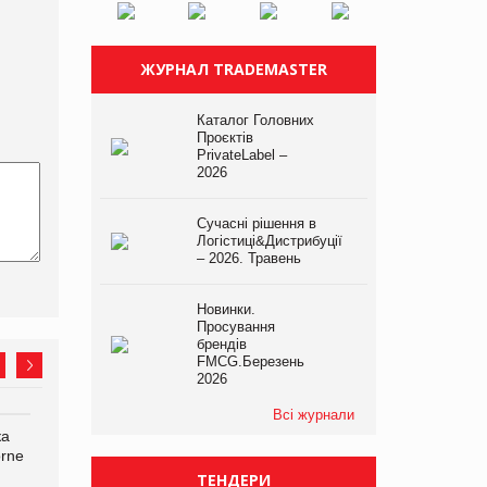
ЖУРНАЛ TRADEMASTER
Каталог Головних
Проєктів
PrivateLabel –
2026
Сучасні рішення в
Логістиці&Дистрибуції
– 2026. Травень
Новинки.
Просування
брендів
FMCG.Березень
2026
Всі журнали
ка
Bosch заявила про повне
Смачна новинка для
orne
знищення своєї продукції
хвостатих: у VARUS
на складі після російської
з’явилися паучі Varto Paw
ТЕНДЕРИ