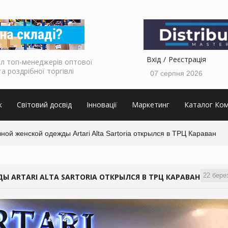
Вхід
Реєстрація
л топ-менеджерів оптової
та роздрібної торгівлі
07 серпня 2026
к
Світовий досвід
Інновації
Маркетинг
Каталог Ком
ной женской одежды Artari Alta Sartoria открылся в ТРЦ Караван
22 бере
 ARTARI ALTA SARTORIA ОТКРЫЛСЯ В ТРЦ КАРАВАН