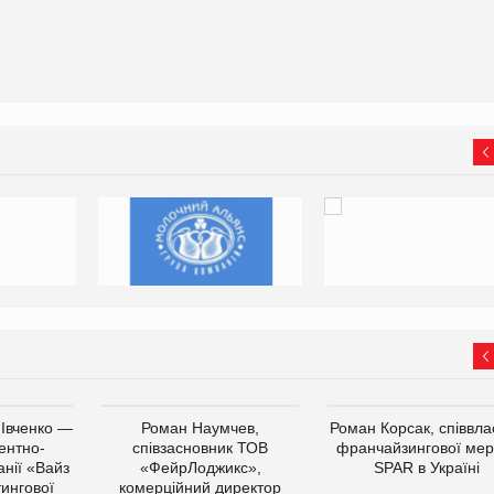
 Івченко —
Роман Наумчев,
Роман Корсак, співвла
ентно-
співзасновник ТОВ
франчайзингової мер
нії «Вайз
«ФейрЛоджикс»,
SPAR в Україні
тингової
комерційний директор