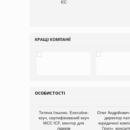
ce store КОЛО:
ЄС
ана компанія
ватиме 374
газини
КРАЩІ КОМПАНІЇ
ОСОБИСТОСТІ
арас Ігорович,
Тетяна Ільєнко, Executive-
Олег Андрійович
иробництва ТОВ
коуч, сертифікований коуч
директор пат
Герчак"
МСС ICF, ментор для
юридичної компа
лідерів
Груп», консал