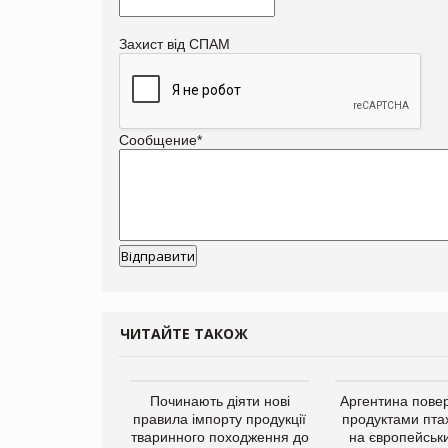
Захист від СПАМ
Сообщение
*
ЧИТАЙТЕ ТАКОЖ
упермаркетів
Починають діяти нові
Аргентина повер
упує мережу
правила імпорту продукції
продуктами пта
нів формату
тваринного походження до
на європейськ