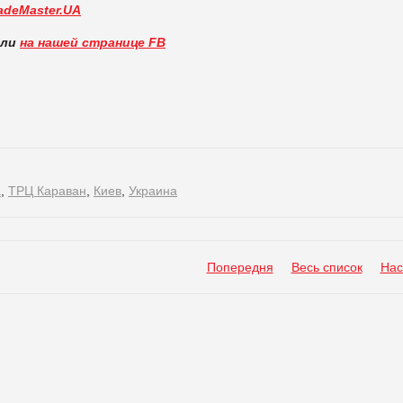
adeMaster.UA
вли
на нашей странице FB
a
,
ТРЦ Караван
,
Киев
,
Украина
Попередня
Весь список
Нас