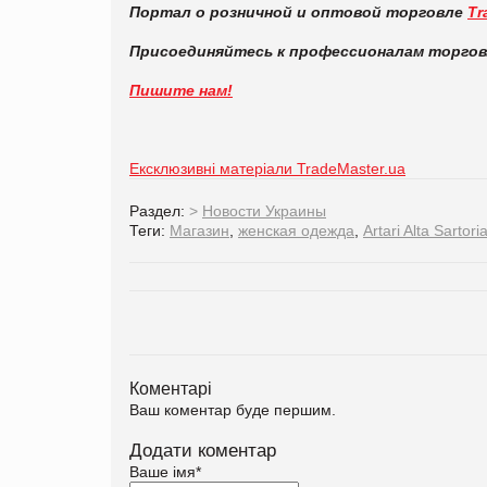
Портал о розничной и оптовой торговле
Tr
Присоединяйтесь к профессионалам торго
Пишите нам!
Ексклюзивні матеріали TradeMaster.ua
Раздел:
>
Новости Украины
Теги:
Магазин
,
женская одежда
,
Artari Alta Sartori
Коментарі
Ваш коментар буде першим.
Додати коментар
Ваше імя
*