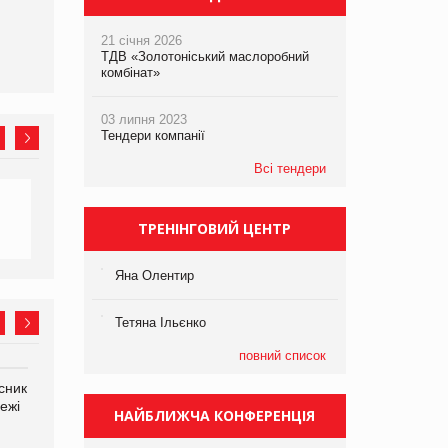
атаки
expert від власної ТМ
Varto!
21 січня 2026
ТДВ «Золотоніський маслоробний
комбінат»
03 липня 2023
Тендери компанії
Всі тендери
ТРЕНІНГОВИЙ ЦЕНТР
Яна Олентир
Тетяна Ільєнко
повний список
сник
Олексій Логачов-Михайлов
Яна Сараніна, директор
ежі
Файно маркет Директор
компанії «УкраМарин»
НАЙБЛИЖЧА КОНФЕРЕНЦІЯ
департаменту з
виробництва