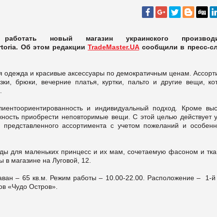
ботать новый магазин украинского производи
rtoria. Об этом редакции
TradeMaster.UA
сообщили в пресс-с
нская одежда и красивые аксессуары по демократичным ценам. Ассор
ки, брюки, вечерние платья, куртки, пальто и другие вещи, ко
ы.
клиентоориентированность и индивидуальный подход. Кроме выс
жность приобрести неповторимые вещи. С этой целью действует у
 представленного ассортимента с учетом пожеланий и особенн
дежды для маленьких принцесс и их мам, сочетаемую фасоном и тк
 в магазине на Луговой, 12.
раван – 65 кв.м. Режим работы – 10.00-22.00. Расположение – 1-й
ов «Чудо Остров».