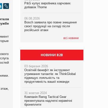
P&G купує виробника харчових
P&G купує виробника харчових
добавок Thorne
добавок Thorne
05.08.2026
Смачне поповнення дитячого меню:
06.08.2026
06.08.2026
у VARUS з’явилися новинки від ТМ
теля
Bosch заявила про повне знищення
Bosch заявила про повне знищення
ТОКЕРИ
лужбе
своєї продукції на складі після
своєї продукції на складі після
російської атаки
російської атаки
05.08.2026
тимент
Сергій Лісунов про заморожені
всі новини
торые
хлібобулочні вироби на
PrivateLabel&FMCG Master 2026
окого
НОВИНИ B2B
слуга
остей
03 березня 2026
Освітній бенефіт як інструмент
утримання талантів: як ThinkGlobal
анями.
підвищує лояльність та
продуктивність вашої команди
 этаж,
31 жовтня 2024
Компанія Rarog Tactical Gear
презентувала надлегкі керамічні
бронеплити