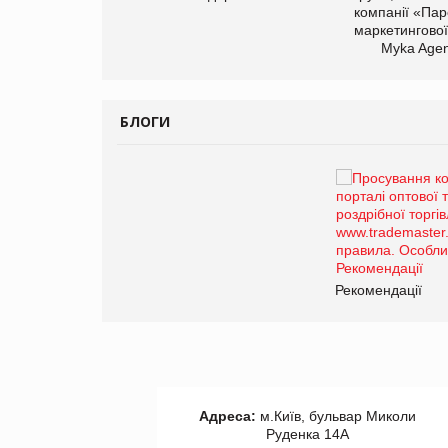
компанії «Пар
маркетингової
Myka Agen
БЛОГИ
Брагина Людмила
Просування компанії на
порталі оптової та
роздрібної торгівлі
www.trademaster.ua.
правила. Особливості.
ії
Рекомендації
Адреса:
м.Київ, бульвар Миколи
Руденка 14А