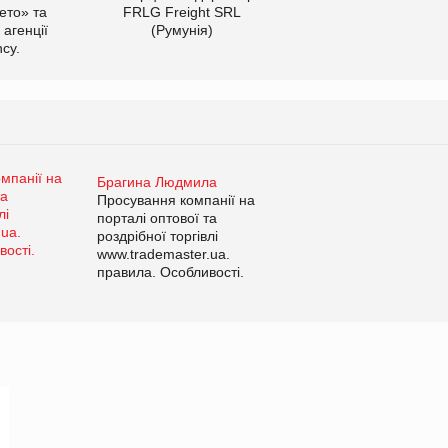
ето» та
FRLG Freight SRL
 агенції
(Румунія)
cy.
Брагина Людмила
Просування компанії на
порталі оптової та
роздрібної торгівлі
www.trademaster.ua.
правила. Особливості.
Рекомендації