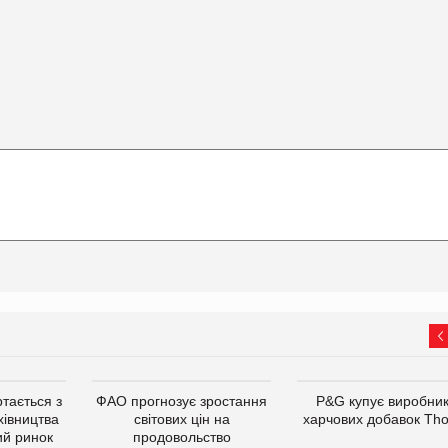
тається з
ФАО прогнозує зростання
P&G купує виробни
хівництва
світових цін на
харчових добавок Th
ий ринок
продовольство