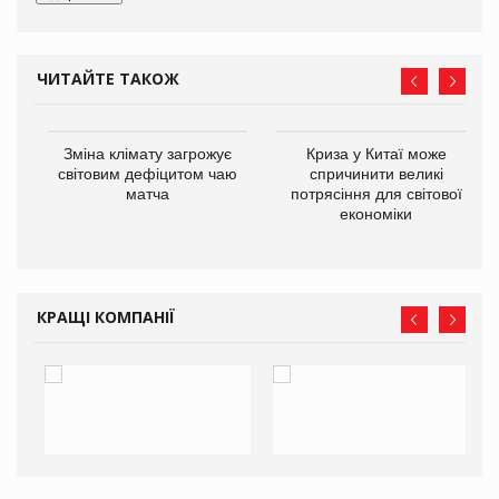
ЧИТАЙТЕ ТАКОЖ
Зміна клімату загрожує
Криза у Китаї може
ne
світовим дефіцитом чаю
спричинити великі
матча
потрясіння для світової
економіки
КРАЩІ КОМПАНІЇ