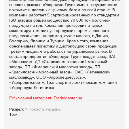
внешних рынках. «Укпродукт Груп» имеет всеукраинское
покрытие и доступ к сырьевым базам по всей стране. В
компании работает 5 сертифицированных по стандартам
ISO заводов общей мощностью 70 000 тон молочной
продукции на год. Компания производит, а также
экспортирует молочную продукцию промышленного
предназначения, например, сухое молоко, в Данию,
Болгарию, Японию и Турцию. Кроме того, компания
обеспечивает логистику и дистрибуцию своей продукции
третьим лицам, что работают на украинском рынке. В
состав предприятия «Укпродукт Груп» входят завод ВАТ
«Молочник», ДП «Старокостянтиновский молочный
завод», ПП «Жмеринский маслосыр завод», ПП
«Красиловский молочный завод», ОАО «Летичевский
маслозавод», ООО «Агроспецресурсы»,
«Укрпродекспорт», Транспортно-логитическая компания
«Укрпродукт Логистикс».
Ексклюзивні матеріали TradeMaster.ua
Раздел:
>
Новости Украины
Теги: