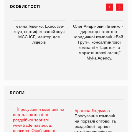
ОСОБИСТОСТІ
,
Тетяна Ільєнко, Executive-
Олег Андрійович Івченко —
ОВ
коуч, сертифікований коуч
директор патентно-
МСС ICF, ментор для
юридичної компанії «Вайз
лідерів
Груп», консалтингової
компанії «Парето» та
маркетингової агенції
Myka Agency.
БЛОГИ
Брагина Людмила
ї
Просування компанії
а
на порталі оптової та
роздрібної торгівлі
www.trademaster.ua.