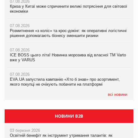
07.08.2026
07.08.2026
Криза у Китаї може спричинити великі потрясіння для світової
07.08.2026
Криза у Китаї може спричинити великі потрясіння для світової
економіки
ICE BOSS цього літа! Новинка морозива від власної ТМ Varto
економіки
вже у VARUS
07.08.2026
07.08.2026
Розмитнення «з коліс» та крос-докінг: як оперативні логістичні
07.08.2026
Kraft Heinz скоротила збиток у першому півріччі
рішення допомагають бізнесу зменшити ризики
EVA.UA запустила кампанію «Хто б знав» про асортимент,
якого покупці не очікують побачити на платформі
07.08.2026
07.08.2026
Продажі Hugo Boss впали на 9%
ICE BOSS цього літа! Новинка морозива від власної ТМ Varto
06.08.2026
вже у VARUS
Смачна новинка для хвостатих: у VARUS з’явилися паучі
07.08.2026
Varto Paw expert від власної ТМ Varto!
Франція заборонила рекламні дзвінки без згоди клієнтів
07.08.2026
EVA.UA запустила кампанію «Хто б знав» про асортимент,
05.08.2026
якого покупці не очікують побачити на платформі
Мережа супермаркетів VARUS купує мережу магазинів
формату convenience store КОЛО: об’єднана компанія
налічуватиме 374 магазини
всі новини
НОВИНИ B2B
03 березня 2026
Освітній бенефіт як інструмент утримання талантів: як