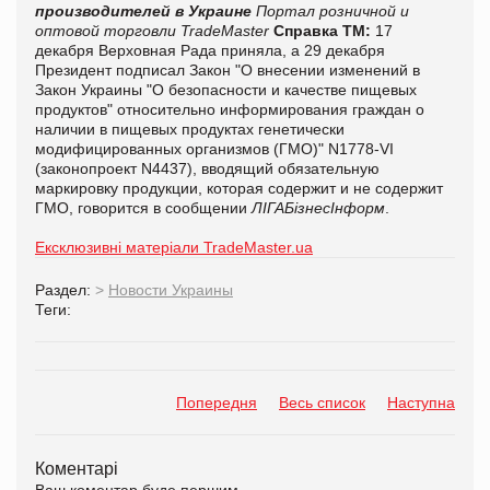
производителей в Украине
Портал розничной и
оптовой торговли TradeMaster
Справка ТМ:
17
декабря Верховная Рада приняла, а 29 декабря
Президент подписал Закон "О внесении изменений в
Закон Украины "О безопасности и качестве пищевых
продуктов" относительно информирования граждан о
наличии в пищевых продуктах генетически
модифицированных организмов (ГМО)" N1778-VI
(законопроект N4437), вводящий обязательную
маркировку продукции, которая содержит и не содержит
ГМО, говорится в сообщении
ЛІГАБізнесІнформ
.
Ексклюзивні матеріали TradeMaster.ua
Раздел:
>
Новости Украины
Теги:
Попередня
Весь список
Наступна
Коментарі
Ваш коментар буде першим.