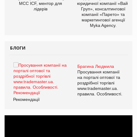
МСС ICF, ментор для
юридичної компанії «Вайз
лідерів
Груп», консалтингової
компанії «Парето» та
маркетингової агенції
Myka Agency.
БЛОГИ
Брагина Людмила
ї
Просування компанії
а
на порталі оптової та
роздрібної торгівлі
www.trademaster.ua.
і.
правила. Особливості.
Рекомендації
Ре