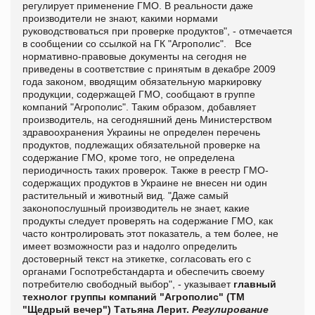
регулирует применение ГМО. В реальности даже
производители не знают, какими нормами
руководствоваться при проверке продуктов", - отмечается
в сообщении со ссылкой на ГК "Агрополис". Все
нормативно-правовые документы на сегодня не
приведены в соответствие с принятым в декабре 2009
года законом, вводящим обязательную маркировку
продукции, содержащей ГМО, сообщают в группе
компаний "Агрополис". Таким образом, добавляет
производитель, на сегодняшний день Министерством
здравоохранения Украины не определен перечень
продуктов, подлежащих обязательной проверке на
содержание ГМО, кроме того, не определена
периодичность таких проверок. Также в реестр ГМО-
содержащих продуктов в Украине не внесен ни один
растительный и животный вид. "Даже самый
законопослушный производитель не знает, какие
продукты следует проверять на содержание ГМО, как
часто контролировать этот показатель, а тем более, не
имеет возможности раз и надолго определить
достоверный текст на этикетке, согласовать его с
органами Госпотребстандарта и обеспечить своему
потребителю свободный выбор", - указывает
главный
технолог группы компаний "Агрополис" (ТМ
"Щедрый вечер") Татьяна Лерит.
Регулирование