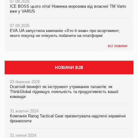
07.08.2026
Продажі Hugo Boss впали на 9%
ICE BOSS цього літа! Новинка морозива від власної ТМ Varto
06.08.2026
вже у VARUS
Смачна новинка для хвостатих: у VARUS з’явилися паучі
07.08.2026
Varto Paw expert від власної ТМ Varto!
Франція заборонила рекламні дзвінки без згоди клієнтів
07.08.2026
EVA.UA запустила кампанію «Хто б знав» про асортимент,
05.08.2026
якого покупці не очікують побачити на платформі
Мережа супермаркетів VARUS купує мережу магазинів
формату convenience store КОЛО: об’єднана компанія
налічуватиме 374 магазини
всі новини
НОВИНИ B2B
03 березня 2026
Освітній бенефіт як інструмент утримання талантів: як
ThinkGlobal підвищує лояльність та продуктивність вашої
команди
31 жовтня 2024
Компанія Rarog Tactical Gear презентувала надлегкі керамічні
бронеплити
31 липня 2024