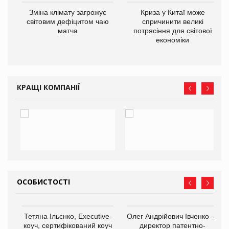
Зміна клімату загрожує
Криза у Китаї може
ne
світовим дефіцитом чаю
спричинити великі
матча
потрясіння для світової
економіки
КРАЩІ КОМПАНІЇ
ОСОБИСТОСТІ
,
Тетяна Ільєнко, Executive-
Олег Андрійович Івченко —
ОВ
коуч, сертифікований коуч
директор патентно-