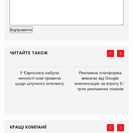
ЧИТАЙТЕ ТАКОЖ
У Євросоюзі набули
Рекламна платформа
го
чинності нові правила
вимагає від Google
щодо штучного інтелекту
компенсацію за втрату 6,9
трлн рекламних показів
КРАЩІ КОМПАНІЇ