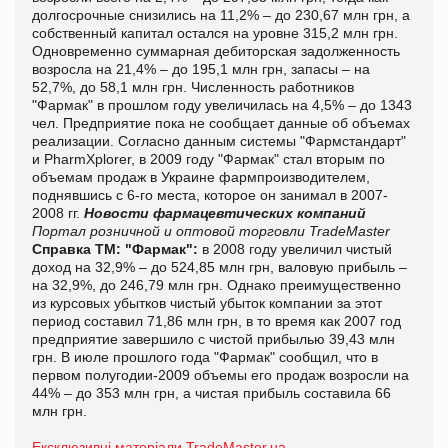
долгосрочные снизились на 11,2% – до 230,67 млн грн, а
собственный капитал остался на уровне 315,2 млн грн.
Одновременно суммарная дебиторская задолженность
возросла на 21,4% – до 195,1 млн грн, запасы – на
52,7%, до 58,1 млн грн. Численность работников
"Фармак" в прошлом году увеличилась на 4,5% – до 1343
чел. Предприятие пока не сообщает данные об объемах
реализации. Согласно данным системы "Фармстандарт"
и PharmXplorer, в 2009 году "Фармак" стал вторым по
объемам продаж в Украине фармпроизводителем,
поднявшись с 6-го места, которое он занимал в 2007-
2008 гг.
Новости фармацевтических компаний
Портал розничной и оптовой торговли TradeMaster
Справка ТМ:
"Фармак":
в 2008 году увеличил чистый
доход на 32,9% – до 524,85 млн грн, валовую прибыль –
на 32,9%, до 246,79 млн грн. Однако преимущественно
из курсовых убытков чистый убыток компании за этот
период составил 71,86 млн грн, в то время как 2007 год
предприятие завершило с чистой прибылью 39,43 млн
грн. В июле прошлого года "Фармак" сообщил, что в
первом полугодии-2009 объемы его продаж возросли на
44% – до 353 млн грн, а чистая прибыль составила 66
млн грн.
Ексклюзивні матеріали TradeMaster.ua