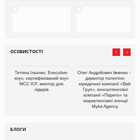
ОСОБИСТОСТІ
,
Тетяна Ільєнко, Executive-
Олег Андрійович Івченко —
ОВ
коуч, сертифікований коуч
директор патентно-
МСС ICF, ментор для
юридичної компанії «Вайз
лідерів
Груп», консалтингової
компанії «Парето» та
маркетингової агенції
Myka Agency.
БЛОГИ