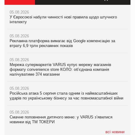
05.08.2026
05.08.2026
05.08.2026
У Євросоюзі набули чинності нові правила щодо штучного
Мережа супермаркетів VARUS купує мережу магазинів
У Євросоюзі набули чинності нові правила щодо штучного
інтелекту
формату convenience store КОЛО: об’єднана компанія
інтелекту
налічуватиме 374 магазини
05.08.2026
05.08.2026
Рекламна платформа вимагає від Google компенсацію за
05.08.2026
Рекламна платформа вимагає від Google компенсацію за
втрату 6,9 трлн рекламних показів
Російська атака 5 серпня стала одним із наймасштабніших
втрату 6,9 трлн рекламних показів
ударів по українському бізнесу за час повномасштабної війни
05.08.2026
05.08.2026
Мережа супермаркетів VARUS купує мережу магазинів
05.08.2026
Adidas витратила понад $1 млрд на маркетинг за квартал
формату convenience store КОЛО: об’єднана компанія
Смачне поповнення дитячого меню: у VARUS з’явилися
налічуватиме 374 магазини
новинки від ТМ ТОКЕРИ
05.08.2026
Amazon звинуватили у недостовірній рекламі екологічних
05.08.2026
05.08.2026
продуктів
Російська атака 5 серпня стала одним із наймасштабніших
Сергій Лісунов про заморожені хлібобулочні вироби на
ударів по українському бізнесу за час повномасштабної війни
PrivateLabel&FMCG Master 2026
05.08.2026
AstraZeneca обговорює найбільшу угоду десятиліття
05.08.2026
04.08.2026
Смачне поповнення дитячого меню: у VARUS з’явилися
Через атаку РФ у Дніпрі пошкоджено склад шоколаду
новинки від ТМ ТОКЕРИ
Millennium
всі новини