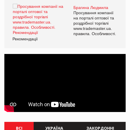
Брагина Людмила
Просування компанії
на порталі оптової та
роздрібної торгівлі
www.trademaster.ua.
правила. Особливості.
Рекомендації
Ре
ВСІ
УКРАЇНА
ЗАКОРДОННІ