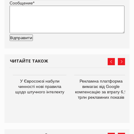
Сообщение
*
ЧИТАЙТЕ ТАКОЖ
У Євросоюзі набули
Рекламна платформа
го
чинності нові правила
вимагає від Google
щодо штучного інтелекту
компенсацію за втрату 6,9
трлн рекламних показів