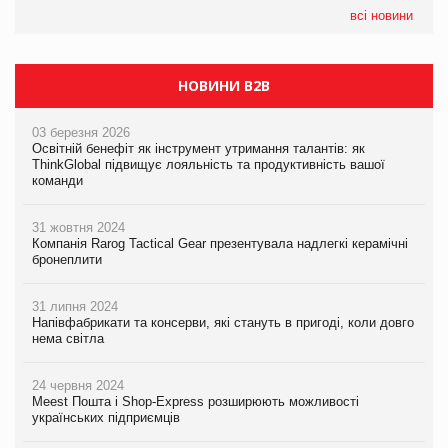
всі новини
НОВИНИ B2B
03 березня 2026
Освітній бенефіт як інструмент утримання талантів: як
ThinkGlobal підвищує лояльність та продуктивність вашої
команди
31 жовтня 2024
Компанія Rarog Tactical Gear презентувала надлегкі керамічні
бронеплити
31 липня 2024
Напівфабрикати та консерви, які стануть в пригоді, коли довго
нема світла
24 червня 2024
Meest Пошта і Shop-Express розширюють можливості
українських підприємців