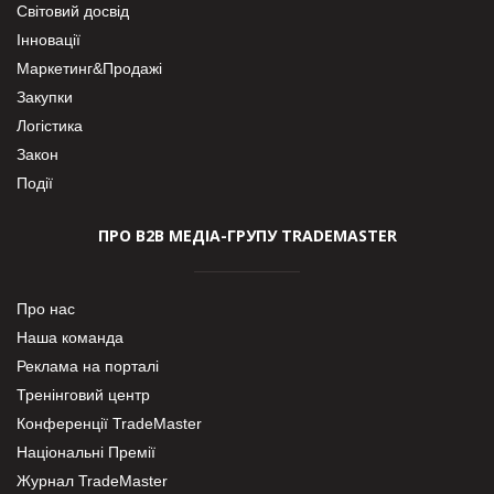
Світовий досвід
Інновації
Маркетинг&Продажі
Закупки
Логістика
Закон
Події
ПРО В2В МЕДІА-ГРУПУ TRADEMASTER
Про нас
Наша команда
Реклама на порталі
Тренінговий центр
Конференції TradeMaster
Національні Премії
Журнал TradeMaster