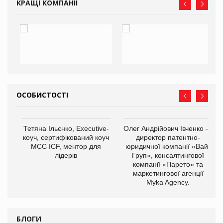
КРАЩІ КОМПАНІЇ
ОСОБИСТОСТІ
,
Тетяна Ільєнко, Executive-
Олег Андрійович Івченко —
ОВ
коуч, сертифікований коуч
директор патентно-
МСС ICF, ментор для
юридичної компанії «Вайз
лідерів
Груп», консалтингової
компанії «Парето» та
маркетингової агенції
Myka Agency.
БЛОГИ