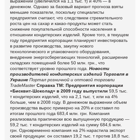
выражении (увеличился на 1,1 тыс. т) и 40% — в
денежном. Однако за базовый вариант прогноза взяты
меньшие показатели, поскольку специалисты
предприятия считают, что следствием стремительного
роста цен на сахар и какао-продукты может стать
снижение покупательной способности населения в
отношении кондитерских изделий. Кроме того, в текущем
году предприятия корпорации планируют инвестировать
в развитие производства, закупку нового
технологического и упаковочного оборудования,
внедрение энергосберегающих технологий, расширение
складских помещений более 50 млн. грн., что
соответствует уровню прошлого года.
Новости
производителей кондитерских изделий
Торговля в
Украине
Портал розничной и оптовой торговли
TradeMaster
Справка ТМ:
Предприятия корпорации
«Бисквит-Шоколад»
в 2009 году выпустили
59,5 тыс.
т кондитерских изделий, что на 2,1 тыс. т, или на 4%
больше, чем в 2008 году. В денежном выражении объем
производства вырос примерно на 20% и составил по
итогам прошлого года 683,4 млн. грн. Компания
реализовала практически всю выпущенную продукцию —
59,2 тыс. т кондитерских изделий на сумму 684,6 млн.
грн. Одновременно компания на 2% нарастила экспорт
своей продукции: он составил 19,2 тыс. т против 18,8 тыс.