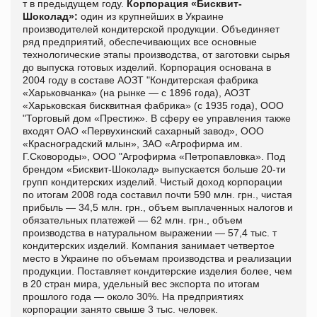
т в предыдущем году.
Корпорация «Бисквит-
Шоколад»:
один из крупнейших в Украине
производителей кондитерской продукции. Объединяет
ряд предприятий, обеспечивающих все основные
технологические этапы производства, от заготовки сырья
до выпуска готовых изделий. Корпорация основана в
2004 году в составе АОЗТ "Кондитерская фабрика
«Харьковчанка» (на рынке — с 1896 года), АОЗТ
«Харьковская бисквитная фабрика» (с 1935 года), ООО
"Торговый дом «Престиж». В сферу ее управления также
входят ОАО «Первухинский сахарный завод», ООО
«Красноградский млын», ЗАО «Агрофирма им.
Г.Сковороды», ООО "Агрофирма «Петропавловка». Под
брендом «Бисквит-Шоколад» выпускается больше 20-ти
групп кондитерских изделий. Чистый доход корпорации
по итогам 2008 года составил почти 590 млн. грн., чистая
прибыль — 34,5 млн. грн., объем выплаченных налогов и
обязательных платежей — 62 млн. грн., объем
производства в натуральном выражении — 57,4 тыс. т
кондитерских изделий. Компания занимает четвертое
место в Украине по объемам производства и реализации
продукции. Поставляет кондитерские изделия более, чем
в 20 стран мира, удельный вес экспорта по итогам
прошлого года — около 30%. На предприятиях
корпорации занято свыше 3 тыс. человек.