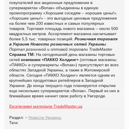
покупателей все акционные предложения в
супермаркетах «Вопак» объединены в единую
промопрограмму «Хорошим соседям – хорошие цены!».
«Хорошие цены!» - это выгодные ценовые предложения
на более чем 200 известных и самых популярных
товаров. Торговая площадь нового магазина – около 500
квадратных метров. Ассортимент магазина насчитывает
более 5,5 тыс. товарных позиций.
Розничная торговля
в Украине
Новости розничных сетей Украины
Портал розничной и оптовой торговли TradeMaster
Справка ТМ:
На сегодняшний день магазины торговых
сетей
компании «ПАККО Холдинг»
(оптовые магазины
«ПАККО» и супермаркеты «Вопак») присутствуют во всех
областях Западной Украины, а также в Житомирской
области. Сегодня «ПАККО Холдинг» является одним из
крупнейших продуктовых ритейлеров в Западной
Украине. До конца текущего года планируется открытие
еще нескольких супермаркетов «Вопак». Первый из них в
ближайшее время начнет свою работу в Ужгороде.
Ексклюзивні матеріали TradeMaster.ua
Раздел:
>
Новости Украины
Теги: