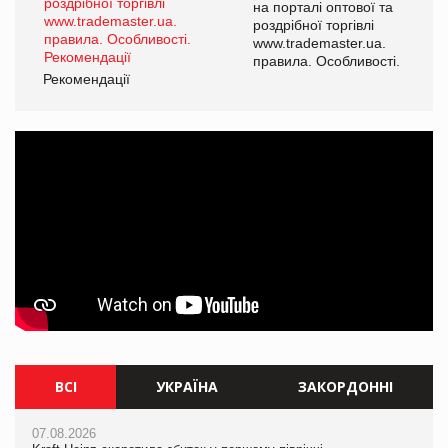
а
на порталі оптової та
роздрібної торгівлі
www.trademaster.ua.
і.
правила. Особливості.
Рекомендації
Ре
ВСІ
УКРАЇНА
ЗАКОРДОННІ
07.08.2026
06.08.2026
07.08.2026