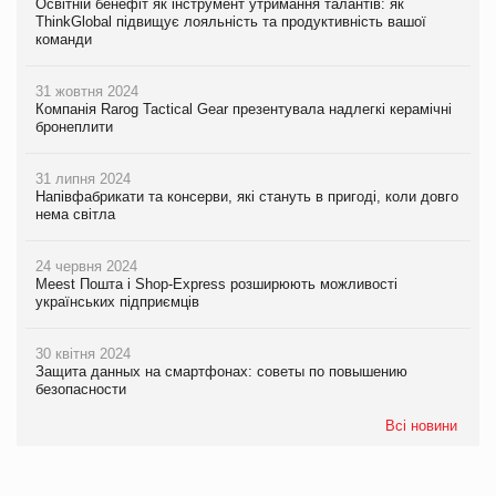
Освітній бенефіт як інструмент утримання талантів: як
ThinkGlobal підвищує лояльність та продуктивність вашої
команди
31 жовтня 2024
Компанія Rarog Tactical Gear презентувала надлегкі керамічні
бронеплити
31 липня 2024
Напівфабрикати та консерви, які стануть в пригоді, коли довго
нема світла
24 червня 2024
Meest Пошта і Shop-Express розширюють можливості
українських підприємців
30 квітня 2024
Защита данных на смартфонах: советы по повышению
безопасности
Всі новини