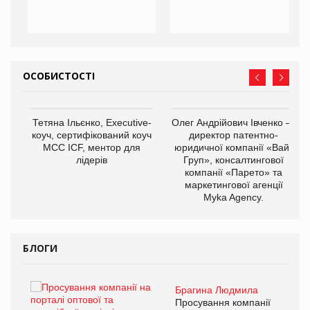
ОСОБИСТОСТІ
,
Тетяна Ільєнко, Executive-
Олег Андрійович Івченко —
ОВ
коуч, сертифікований коуч
директор патентно-
МСС ICF, ментор для
юридичної компанії «Вайз
лідерів
Груп», консалтингової
компанії «Парето» та
маркетингової агенції
Myka Agency.
БЛОГИ
Брагина Людмила
ї
Просування компанії