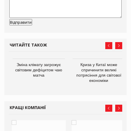
ЧИТАЙТЕ ТАКОЖ
Зміна клімату загрожує
Криза у Китаї може
ne
світовим дефіцитом чаю
спричинити великі
матча
потрясіння для світової
економіки
КРАЩІ КОМПАНІЇ