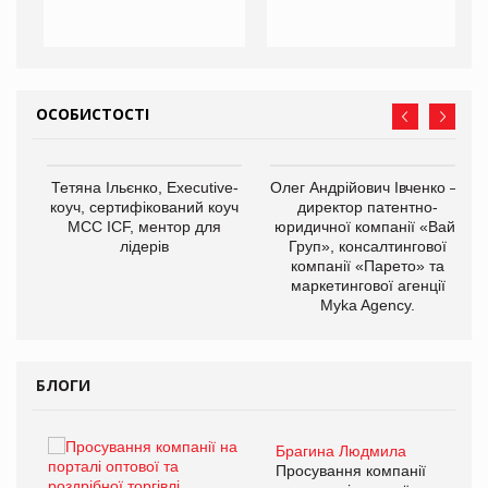
ОСОБИСТОСТІ
,
Тетяна Ільєнко, Executive-
Олег Андрійович Івченко —
ОВ
коуч, сертифікований коуч
директор патентно-
МСС ICF, ментор для
юридичної компанії «Вайз
лідерів
Груп», консалтингової
компанії «Парето» та
маркетингової агенції
Myka Agency.
БЛОГИ
Брагина Людмила
ї
Просування компанії