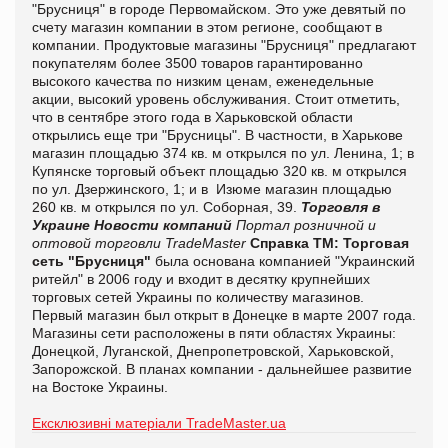
"Брусниця" в городе Первомайском. Это уже девятый по
счету магазин компании в этом регионе, сообщают в
компании. Продуктовые магазины "Брусниця" предлагают
покупателям более 3500 товаров гарантированно
высокого качества по низким ценам, еженедельные
акции, высокий уровень обслуживания. Стоит отметить,
что в сентябре этого года в Харьковской области
открылись еще три "Брусницы". В частности, в Харькове
магазин площадью 374 кв. м открылся по ул. Ленина, 1; в
Купянске торговый объект площадью 320 кв. м открылся
по ул. Дзержинского, 1; и в Изюме магазин площадью
260 кв. м открылся по ул. Соборная, 39.
Торговля в
Украине
Новости компаний
Портал розничной и
оптовой торговли TradeMaster
Справка ТМ:
Торговая
сеть "Брусниця"
была основана компанией "Украинский
ритейл" в 2006 году и входит в десятку крупнейших
торговых сетей Украины по количеству магазинов.
Первый магазин был открыт в Донецке в марте 2007 года.
Магазины сети расположены в пяти областях Украины:
Донецкой, Луганской, Днепропетровской, Харьковской,
Запорожской. В планах компании - дальнейшее развитие
на Востоке Украины.
Ексклюзивні матеріали TradeMaster.ua