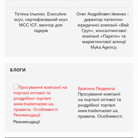
,
Тетяна Ільєнко, Executive-
Олег Андрійович Івченко —
ОВ
коуч, сертифікований коуч
директор патентно-
МСС ICF, ментор для
юридичної компанії «Вайз
лідерів
Груп», консалтингової
компанії «Парето» та
маркетингової агенції
Myka Agency.
БЛОГИ
Брагина Людмила
ї
Просування компанії
а
на порталі оптової та
роздрібної торгівлі
www.trademaster.ua.
і.
правила. Особливості.
Рекомендації
Ре