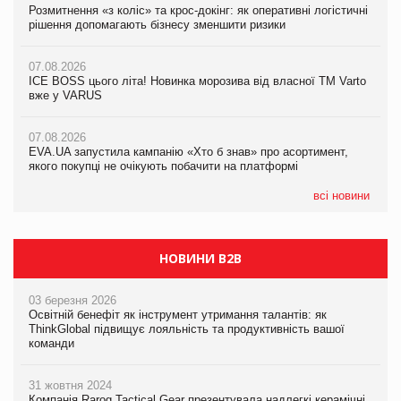
Розмитнення «з коліс» та крос-докінг: як оперативні логістичні
07.08.2026
Kraft Heinz скоротила збиток у першому півріччі
рішення допомагають бізнесу зменшити ризики
EVA.UA запустила кампанію «Хто б знав» про асортимент,
якого покупці не очікують побачити на платформі
07.08.2026
07.08.2026
Продажі Hugo Boss впали на 9%
ICE BOSS цього літа! Новинка морозива від власної ТМ Varto
06.08.2026
вже у VARUS
Смачна новинка для хвостатих: у VARUS з’явилися паучі
07.08.2026
Varto Paw expert від власної ТМ Varto!
Франція заборонила рекламні дзвінки без згоди клієнтів
07.08.2026
EVA.UA запустила кампанію «Хто б знав» про асортимент,
05.08.2026
якого покупці не очікують побачити на платформі
Мережа супермаркетів VARUS купує мережу магазинів
формату convenience store КОЛО: об’єднана компанія
налічуватиме 374 магазини
всі новини
НОВИНИ B2B
03 березня 2026
Освітній бенефіт як інструмент утримання талантів: як
ThinkGlobal підвищує лояльність та продуктивність вашої
команди
31 жовтня 2024
Компанія Rarog Tactical Gear презентувала надлегкі керамічні