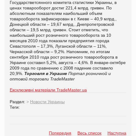
Государстветсянного комитета статистики Украины, в
ценах товарооборот достиг 221,4 млрд. гривен. По
абсолютным показателям наибольший объем
товарооборота зафиксирован в г. Киеве – 40,9 млрд.,
Донецкой области – 19,67 млрд., Днепропетровской
области – 19,5 млрд. гривен. Стоит отметить, что
наибольший рост розничного товарооборота за 10
месяцев 2010 года показали предприятия города
Севастополя – 17,3%, Луганской области – 11%,
Черкасской области – 9,2%. Напомним, по итогам
сентября 2010 года рост розничного товарооборота в
Украине составил 5,2%, августа – 4,6%. В январе-октябре
2009 года по сравнению с 2008 падение составило
20,9%.
Торговля в Украине
Портал розничной и
оптовой торговли TradeMaster
Ексклюзивні матеріали TradeMaster.ua
Раздел:
>
Новости Украины
Теги:
Попередня
Весь список
Наступна