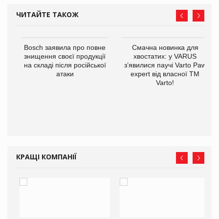
ЧИТАЙТЕ ТАКОЖ
Bosch заявила про повне
Смачна новинка для
знищення своєї продукції
хвостатих: у VARUS
на складі після російської
з’явилися паучі Varto Paw
атаки
expert від власної ТМ
Varto!
 $1
КРАЩІ КОМПАНІЇ