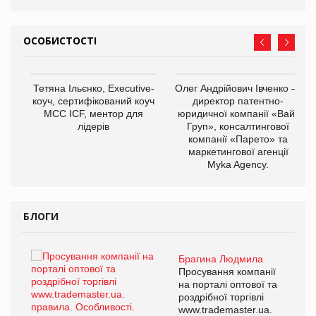
ОСОБИСТОСТІ
,
Тетяна Ільєнко, Executive-
Олег Андрійович Івченко —
ОВ
коуч, сертифікований коуч
директор патентно-
МСС ICF, ментор для
юридичної компанії «Вайз
лідерів
Груп», консалтингової
компанії «Парето» та
маркетингової агенції
Myka Agency.
БЛОГИ
Брагина Людмила
ї
Просування компанії
а
на порталі оптової та
роздрібної торгівлі
www.trademaster.ua.