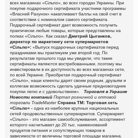
всех магазинах «С
і
льпо», во всех городах Украины. При
покупке подарочного сертификата участники программы
«Власний Рахунок» накапливают баллы на свой счет в
соответствии с номиналом самого сертификата.
Подарочн
ый сертификат дает возможность получить
практически
любые товары, которые представлены на
полках «Сільпо»
.
Как сказал
Дмитрий Цыганков,
директор по маркетингу сети супермаркетов
«Сільпо»:
«Выпуск подарочных сертификатов перед
праздниками мы практикуем уже второй год. По
результатам прошлого года мы
увидели
, что такие
сертификаты являются востребованными, поэтому мы
инвестировали в их доступность во всех магазинах сети,
по всей Украине. Приобретая подарочный сертификат
«С
і
льпо», наши клиенты дарят своим родным, друзьям и
коллегам возможность сделать удачные предновогодние
покупки легко и с удовольствием».
Торговля в Украине
Новости компаний
Портал розничной и оптовой
торговли TradeMaster
Справка ТМ:
Торговая сеть
«Сільпо» -
одна из наиболее крупных национальных
сетей продовольственных супермаркетов. Супермаркет
«Сільпо» - это магазин самообслуживания, ассортимент
которого насчитывает до 20 тыс. наименований
продуктов питания и сопутствующих товаров в
зависимости от величины торговой площади магазина.