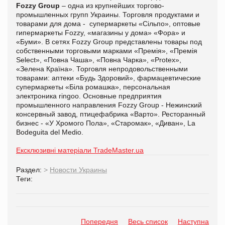
Fozzy Group
– одна из крупнейших торгово-
промышленных групп Украины. Торговля продуктами и
товарами для дома - супермаркеты «Сільпо», оптовые
гипермаркеты Fozzy, «магазины у дома» «Фора» и
«Буми». В сетях Fozzy Group представлены товары под
собственными торговыми марками «Премія», «Премія
Select», «Повна Чаша», «Повна Чарка», «Protex»,
«Зелена Країна». Торговля непродовольственными
товарами: аптеки «Будь Здоровий», фармацевтические
супермаркеты «Біла ромашка», персональная
электроника ringoo. Основные предприятия
промышленного направления Fozzy Group - Нежинский
консервный завод, птицефабрика «Варто». Ресторанный
бизнес - «У Хромого Пола», «Старомак», «Диван», La
Bodeguita del Medio.
Ексклюзивні матеріали TradeMaster.ua
Раздел:
>
Новости Украины
Теги:
Попередня
Весь список
Наступна