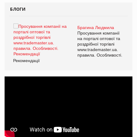
БЛОГИ
Брагина Людмила
ї
Просування компанії
а
на порталі оптової та
роздрібної торгівлі
www.trademaster.ua.
і.
правила. Особливості.
Рекомендації
Ре