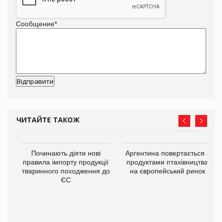
Сообщение
*
ЧИТАЙТЕ ТАКОЖ
в
Починають діяти нові
Аргентина повертається з
правила імпорту продукції
продуктами птахівництва
тваринного походження до
на європейський ринок
О:
ЄС