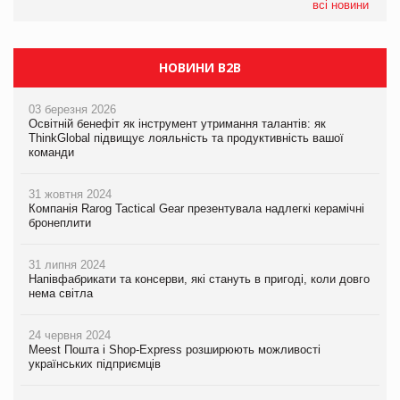
Сергій Лісунов про заморожені хлібобулочні вироби на
всі новини
PrivateLabel&FMCG Master 2026
НОВИНИ B2B
03 березня 2026
Освітній бенефіт як інструмент утримання талантів: як
ThinkGlobal підвищує лояльність та продуктивність вашої
команди
31 жовтня 2024
Компанія Rarog Tactical Gear презентувала надлегкі керамічні
бронеплити
31 липня 2024
Напівфабрикати та консерви, які стануть в пригоді, коли довго
нема світла
24 червня 2024
Meest Пошта і Shop-Express розширюють можливості
українських підприємців