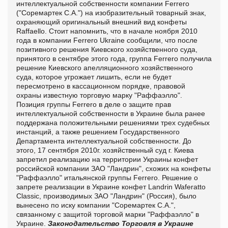
интеллектуальной собственности компании Ferrero
("Соремартек С.А.") на изобразительный товарный знак,
охраняющий оригинальный внешний вид конфеты
Raffaello. Стоит напомнить, что в начале ноября 2010
года в компании Ferrero Ukraine сообщили, что после
позитивного решения Киевского хозяйственного суда,
принятого в сентябре этого года, группа Ferrero получила
решение Киевского апелляционного хозяйственного
суда, которое угрожает лишить, если не будет
пересмотрено в кассационном порядке, правовой
охраны известную торговую марку "Раффаэлло".
Позиция группы Ferrero в деле о защите прав
интеллектуальной собственности в Украине была ранее
поддержана положительными решениями трех судебных
инстанций, а также решением Государственного
Департамента интеллектуальной собственности. До
этого, 17 сентября 2010г. хозяйственный суд г. Киева
запретил реализацию на территории Украины конфет
российской компании ЗАО "Ландрин", схожих на конфеты
"Раффаэлло" итальянской группы Ferrero. Решение о
запрете реализации в Украине конфет Landrin Waferatto
Classic, производимых ЗАО "Ландрин" (Россия), было
вынесено по иску компании "Соремартек С.А.",
связанному с защитой торговой марки "Раффаэлло" в
Украине.
Законодательство
Торговля в Украине