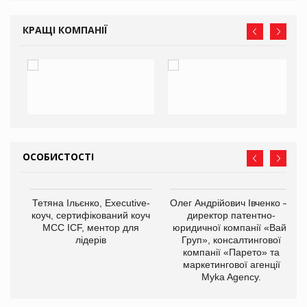
КРАЩІ КОМПАНІЇ
ОСОБИСТОСТІ
,
Тетяна Ільєнко, Executive-
Олег Андрійович Івченко —
ОВ
коуч, сертифікований коуч
директор патентно-
МСС ICF, ментор для
юридичної компанії «Вайз
лідерів
Груп», консалтингової
компанії «Парето» та
маркетингової агенції
Myka Agency.