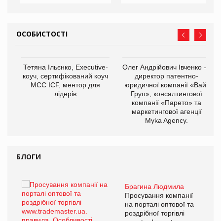
ОСОБИСТОСТІ
,
Тетяна Ільєнко, Executive-
Олег Андрійович Івченко —
ОВ
коуч, сертифікований коуч
директор патентно-
МСС ICF, ментор для
юридичної компанії «Вайз
лідерів
Груп», консалтингової
компанії «Парето» та
маркетингової агенції
Myka Agency.
БЛОГИ
Брагина Людмила
ї
Просування компанії
а
на порталі оптової та
роздрібної торгівлі