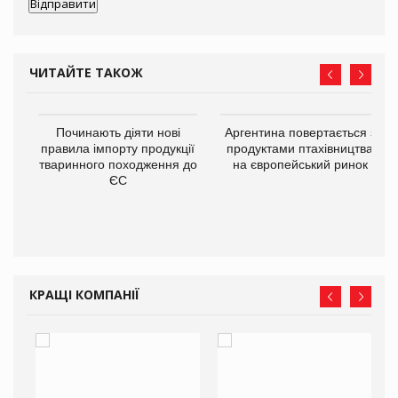
ЧИТАЙТЕ ТАКОЖ
в
Починають діяти нові
Аргентина повертається з
правила імпорту продукції
продуктами птахівництва
тваринного походження до
на європейський ринок
О:
ЄС
КРАЩІ КОМПАНІЇ