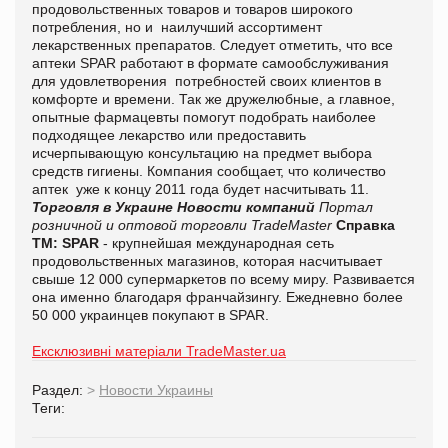
продовольственных товаров и товаров широкого
потребления, но и наилучший ассортимент
лекарственных препаратов. Следует отметить, что все
аптеки SPAR работают в формате самообслуживания
для удовлетворения потребностей своих клиентов в
комфорте и времени. Так же дружелюбные, а главное,
опытные фармацевты помогут подобрать наиболее
подходящее лекарство или предоставить
исчерпывающую консультацию на предмет выбора
средств гигиены. Компания сообщает, что количество
аптек уже к концу 2011 года будет насчитывать 11.
Торговля в Украине
Новости компаний
Портал
розничной и оптовой торговли TradeMaster
Справка
ТМ:
SPAR
- крупнейшая международная сеть
продовольственных магазинов, которая насчитывает
свыше 12 000 супермаркетов по всему миру. Развивается
она именно благодаря франчайзингу. Ежедневно более
50 000 украинцев покупают в SPAR.
Ексклюзивні матеріали TradeMaster.ua
Раздел:
>
Новости Украины
Теги: