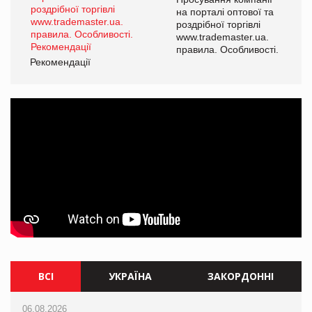
а
на порталі оптової та
роздрібної торгівлі
www.trademaster.ua.
і.
правила. Особливості.
Рекомендації
Ре
ВСІ
УКРАЇНА
ЗАКОРДОННІ
06.08.2026
06.08.2026
06.08.2026