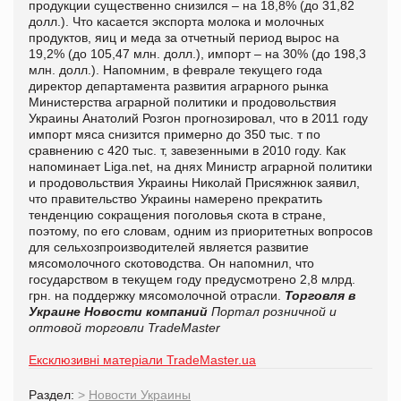
продукции существенно снизился – на 18,8% (до 31,82
долл.). Что касается экспорта молока и молочных
продуктов, яиц и меда за отчетный период вырос на
19,2% (до 105,47 млн. долл.), импорт – на 30% (до 198,3
млн. долл.). Напомним, в феврале текущего года
директор департамента развития аграрного рынка
Министерства аграрной политики и продовольствия
Украины Анатолий Розгон прогнозировал, что в 2011 году
импорт мяса снизится примерно до 350 тыс. т по
сравнению с 420 тыс. т, завезенными в 2010 году. Как
напоминает
Liga.net, на днях Министр аграрной политики
и продовольствия Украины Николай Присяжнюк заявил,
что правительство Украины намерено прекратить
тенденцию сокращения поголовья скота в стране,
поэтому, по его словам, одним из приоритетных вопросов
для сельхозпроизводителей является развитие
мясомолочного скотоводства. Он напомнил, что
государством в текущем году предусмотрено 2,8 млрд.
грн. на поддержку мясомолочной отрасли.
Торговля в
Украине
Новости компаний
Портал розничной и
оптовой торговли TradeMaster
Ексклюзивні матеріали TradeMaster.ua
Раздел:
>
Новости Украины