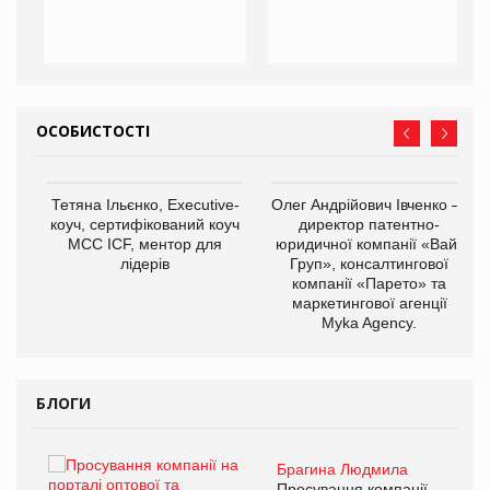
ОСОБИСТОСТІ
,
Тетяна Ільєнко, Executive-
Олег Андрійович Івченко —
ОВ
коуч, сертифікований коуч
директор патентно-
МСС ICF, ментор для
юридичної компанії «Вайз
лідерів
Груп», консалтингової
компанії «Парето» та
маркетингової агенції
Myka Agency.
БЛОГИ
Брагина Людмила
ї
Просування компанії