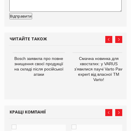
ЧИТАЙТЕ ТАКОЖ
 $1
Bosch заявила про повне
Смачна новинка для
знищення своєї продукції
хвостатих: у VARUS
на складі після російської
з’явилися паучі Varto Paw
атаки
expert від власної ТМ
Varto!
КРАЩІ КОМПАНІЇ