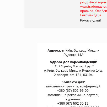
порталі оптової та
роздрібної торгівлі
www.trademaster.ua.
правила. Особливості.
ії
Рекомендації
Адреса:
м.Київ, бульвар Миколи
Руденка 14А
Адреса для кореспонденції:
ТОВ "Tрейд Мастер Груп"
м.Київ, бульвар Миколи Руденка 14а,
2 поверх, оф 121, 03194
Контакти для:
замовлення треннгів, конференцій:
+380 (67) 502-99-00,
замовлення реклами на порталі,
журналах:
+380 (67) 502 30 13,