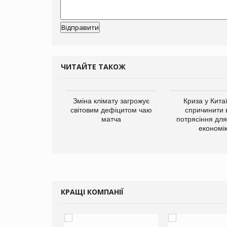
ЧИТАЙТЕ ТАКОЖ
ує виробника
Зміна клімату загрожує
Криза у Кита
добавок Thorne
світовим дефіцитом чаю
спричинити 
матча
потрясіння для 
економі
КРАЩІ КОМПАНІЇ