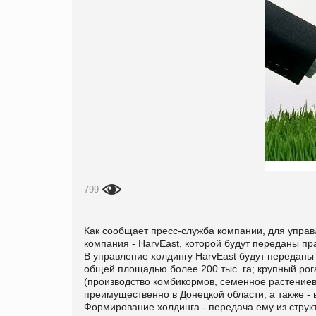
799
Как сообщает пресс-служба компании, для упр
компания - HarvEast, которой будут переданы п
В управление холдингу HarvEast будут передан
общей площадью более 200 тыс. га; крупный рог
(производство комбикормов, семенное растение
преимущественно в Донецкой области, а также - 
Формирование холдинга - передача ему из струк