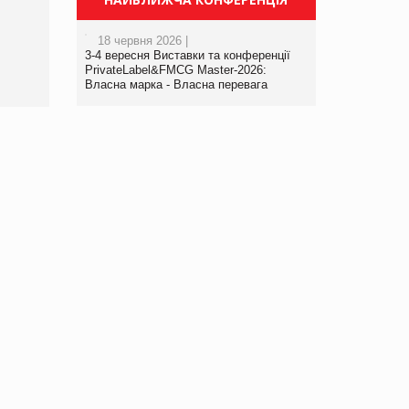
порталі оптової та
роздрібної торгівлі
18 червня 2026 |
www.trademaster.ua.
3-4 вересня Виставки та конференції
правила. Особливості.
PrivateLabel&FMCG Master-2026:
Власна марка - Власна перевага