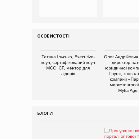
ОСОБИСТОСТІ
арас Ігорович,
Тетяна Ільєнко, Executive-
Олег Андрійович
иробництва ТОВ
коуч, сертифікований коуч
директор пат
Герчак"
МСС ICF, ментор для
юридичної компа
лідерів
Груп», консал
компанії «Пар
маркетингової
Myka Agen
БЛОГИ
Брагина Людмила
Просування компанії на