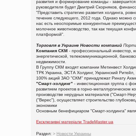
развития и формирование команды - завершится 
руководителя будет Дмитрий Скорняков, финансо
"Представить стратегию развития холдинга, ровн
течение следующего, 2012 года. Однако можно ск
нас есть неоспоримые конкурентные преимущест
молочное животноводство, так как текущая конф
платформой".
Торговля в Украине
Новости компаний
Порта
Компания СКМ
- профессиональный инвестор, ко
энергетической, телекоммуникационной, банковск
недвижимости.
В Группу СКМ входят компании Метинвест Холди
ТРК Украина, ЭСТА Холдинг, Украинский Ритейл,
100% акций ЗАО "СКМ" принадлежат Ринату Ахме
"Смарт-холдинг"
- инвестиционная группа с фо
развитием проектов в горно-металлургическом ком
производстве нерудных материалов ("Смарт-Неруд
("Верес"), осуществляет строительство глубоков
экономики
Основным бенефициаром "Смарт-холдинга" явля
Ексклюзивні матеріали TradeMaster.ua
Раздел:
>
Новости Украины