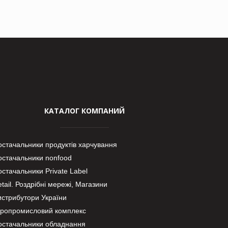
КАТАЛОГ КОМПАНИЙ
остачальники продуктів харчування
остачальники nonfood
стачальники Private Label
tail. Роздрібні мережі, Магазини
истрибутори України
гропромисловий комплекс
остачальники обладнання