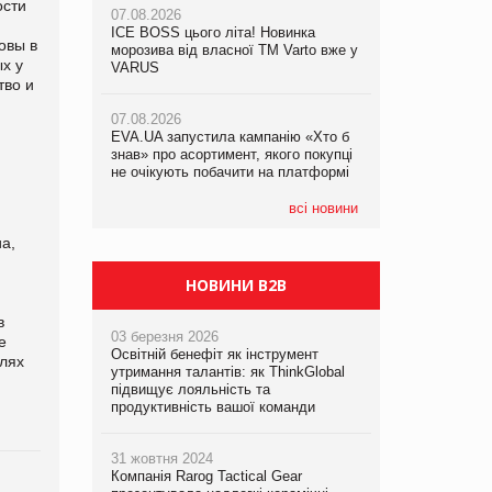
ости
07.08.2026
ICE BOSS цього літа! Новинка
06.08.2026
овы в
07.08.2026
морозива від власної ТМ Varto вже у
Смачна новинка для хвостатих: у
х у
Франція заборонила рекламні дзвінки
VARUS
VARUS з’явилися паучі Varto Paw
тво и
без згоди клієнтів
expert від власної ТМ Varto!
07.08.2026
EVA.UA запустила кампанію «Хто б
05.08.2026
знав» про асортимент, якого покупці
Мережа супермаркетів VARUS купує
не очікують побачити на платформі
мережу магазинів формату
convenience store КОЛО: об’єднана
компанія налічуватиме 374 магазини
всі новини
а,
НОВИНИ B2B
в
03 березня 2026
е
Освітній бенефіт як інструмент
слях
утримання талантів: як ThinkGlobal
підвищує лояльність та
продуктивність вашої команди
31 жовтня 2024
Компанія Rarog Tactical Gear