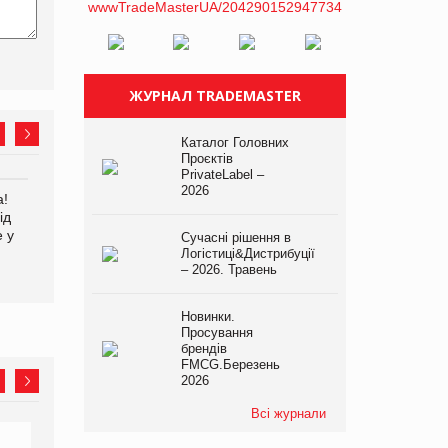
ЖУРНАЛ TRADEMASTER
Каталог Головних
Проєктів
PrivateLabel –
2026
а!
EVA.UA запустила
Kraft Heinz скоротила
ід
кампанію «Хто б знав» про
збиток у першому півріччі
е у
асортимент, якого покупці
Сучасні рішення в
не очікують побачити на
Логістиці&Дистрибуції
– 2026. Травень
платформі
Новинки.
Просування
брендів
FMCG.Березень
2026
Всі журнали