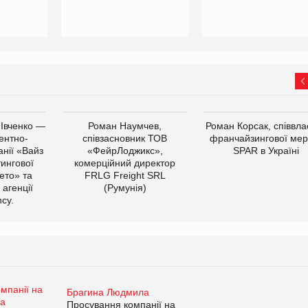
 Івченко —
Роман Наумчев,
Роман Корсак, співвла
ентно-
співзасновник ТОВ
франчайзингової мер
нії «Вайз
«ФейрЛоджикс»,
SPAR в Україні
тингової
комерційний директор
ето» та
FRLG Freight SRL
 агенції
(Румунія)
cy.
Брагина Людмила
Просування компанії на