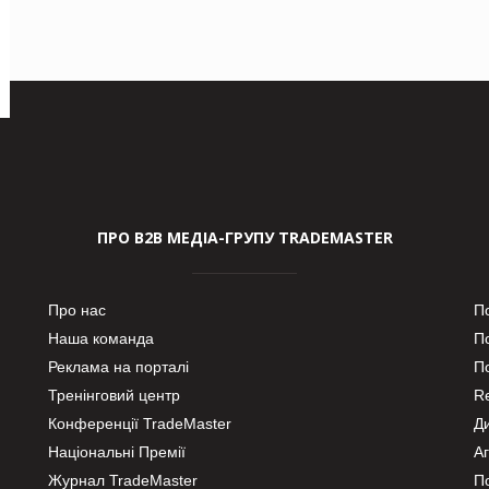
ПРО В2В МЕДІА-ГРУПУ TRADEMASTER
Про нас
П
Наша команда
П
Реклама на порталі
По
Тренінговий центр
Re
Конференції TradeMaster
Д
Національні Премії
А
Журнал TradeMaster
П