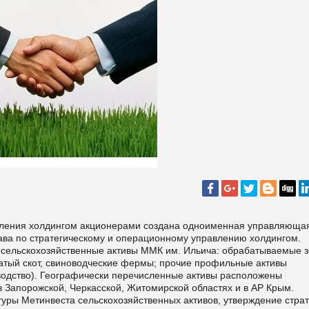
авления холдингом акционерами создана одноименная управляюща
рава по стратегическому и операционному управлению холдингом.
ы сельскохозяйственные активы ММК им. Ильича: обрабатываемые 
атый скот, свиноводческие фермы; прочие профильные активы
водство). Географически перечисленные активы расположены
в Запорожской, Черкасской, Житомирской областях и в АР Крым.
туры Метинвеста сельскохозяйственных активов, утверждение стра