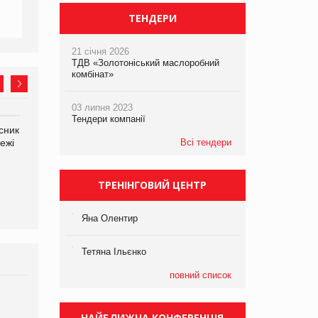
ТЕНДЕРИ
21 січня 2026
ТДВ «Золотоніський маслоробний
комбінат»
03 липня 2023
Тендери компанії
сник
Олексій Логачов-Михайлов
Яна Сараніна, директор
ежі
Файно маркет Директор
Всі тендери
компанії «УкраМарин»
департаменту з
виробництва
ТРЕНІНГОВИЙ ЦЕНТР
Яна Олентир
Тетяна Ільєнко
повний список
Брагина Людмила
Просування компанії на
НАЙБЛИЖЧА КОНФЕРЕНЦІЯ