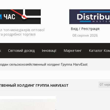
Вхід
Реєстрація
л топ-менеджерів оптової
та роздрібної торгівлі
08 серпня 2026
к
Світовий досвід
Інновації
Маркетинг
Каталог Ком
оздан сельскохозяйственный холдинг Группа HarvEast
07 чер
ТВЕННЫЙ ХОЛДИНГ ГРУППА HARVEAST