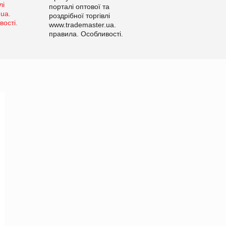
порталі оптової та
роздрібної торгівлі
www.trademaster.ua.
правила. Особливості.
Рекомендації