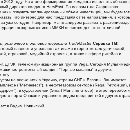
в 2012 году. На этапе формирования холдинга исполнять обязанн
вый директор холдинга HarvEast. По словам г-на Скорнякова:
о как и озвучить запланированный объем инвестиций, мы будем гот
азать, что интерес для нас представляют те направления, в которы
ва уже сегодня. Например, мы планируем развивать растениеводс
игурация аграрных активов ММКИ является для этого отличной
л розничной и оптовой торговли TradeMaster
Справка ТМ:
торый владеет и управляет активами в горно-металлургической,
ой, страховой, медийной отраслях, а также в сфере ритейла и
нг, ДТЭК, телекоммуникационная группа Vega, Сегодня Мультимеди
 машиностроительный холдинг "Горные машины" и другие.
тову.
кусом на вложениях в Украину, страны СНГ и Европы. Занимается
плексе ("Метинвест"), в нефтегазовом секторе (Regal Petroleum), 
пром"), в судостроении (Smart Maritime Group), в агропереработк
одного порта Очаков и управляет рядом предприятий в других отра
ется Вадим Новинский.