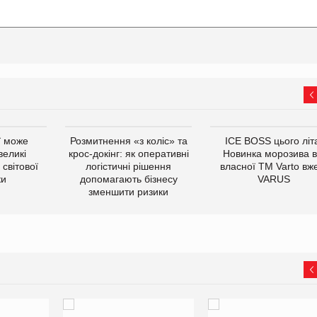
ї може
Розмитнення «з коліс» та
ICE BOSS цього літ
великі
крос-докінг: як оперативні
Новинка морозива в
світової
логістичні рішення
власної ТМ Varto вж
ки
допомагають бізнесу
VARUS
зменшити ризики