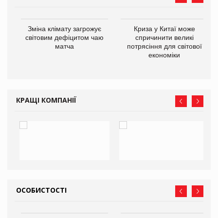
Зміна клімату загрожує
Криза у Китаї може
ne
світовим дефіцитом чаю
спричинити великі
матча
потрясіння для світової
економіки
КРАЩІ КОМПАНІЇ
ОСОБИСТОСТІ