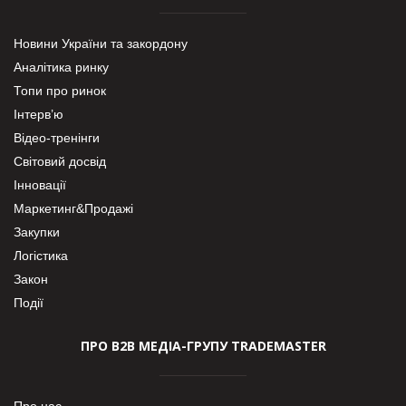
Новини України та закордону
Аналітика ринку
Топи про ринок
Інтерв’ю
Відео-тренінги
Світовий досвід
Інновації
Маркетинг&Продажі
Закупки
Логістика
Закон
Події
ПРО В2В МЕДІА-ГРУПУ TRADEMASTER
Про нас