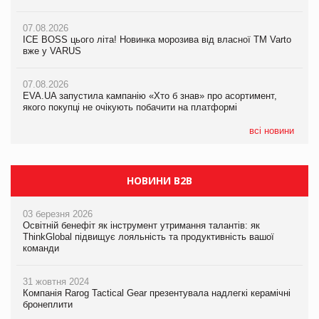
якого покупці не очікують побачити на платформі
07.08.2026
07.08.2026
Продажі Hugo Boss впали на 9%
ICE BOSS цього літа! Новинка морозива від власної ТМ Varto
06.08.2026
вже у VARUS
Смачна новинка для хвостатих: у VARUS з’явилися паучі
07.08.2026
Varto Paw expert від власної ТМ Varto!
Франція заборонила рекламні дзвінки без згоди клієнтів
07.08.2026
EVA.UA запустила кампанію «Хто б знав» про асортимент,
05.08.2026
якого покупці не очікують побачити на платформі
Мережа супермаркетів VARUS купує мережу магазинів
формату convenience store КОЛО: об’єднана компанія
налічуватиме 374 магазини
всі новини
НОВИНИ B2B
03 березня 2026
Освітній бенефіт як інструмент утримання талантів: як
ThinkGlobal підвищує лояльність та продуктивність вашої
команди
31 жовтня 2024
Компанія Rarog Tactical Gear презентувала надлегкі керамічні
бронеплити