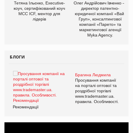
,
Тетяна Ільєнко, Executive-
Олег Андрійович Івченко —
ОВ
коуч, сертифікований коуч
директор патентно-
МСС ICF, ментор для
юридичної компанії «Вайз
лідерів
Груп», консалтингової
компанії «Парето» та
маркетингової агенції
Myka Agency.
БЛОГИ
Брагина Людмила
ї
Просування компанії
а
на порталі оптової та
роздрібної торгівлі
www.trademaster.ua.
і.
правила. Особливості.
Рекомендації
Ре