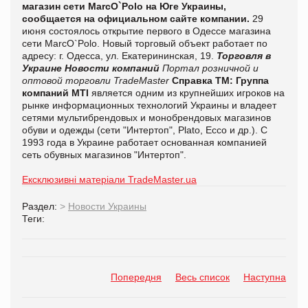
магазин сети
MarcO`Polo на Юге Украины,
сообщается на официальном сайте компании.
29
июня состоялось открытие первого в Одессе магазина
сети
MarcO`Polo. Новый торговый объект работает по
адресу: г. Одесса, ул. Екатерининская, 19.
Торговля в
Украине
Новости компаний
Портал розничной и
оптовой торговли TradeMaster
Справка ТМ:
Группа
компаний MTI
является одним из крупнейших игроков на
рынке информационных технологий Украины и владеет
сетями мультибрендовых и монобрендовых магазинов
обуви и одежды (сети "Интертоп", Plato, Ecco и др.). С
1993 года в Украине работает основанная компанией
сеть обувных магазинов "Интертоп".
Ексклюзивні матеріали TradeMaster.ua
Раздел:
>
Новости Украины
Теги:
Попередня
Весь список
Наступна