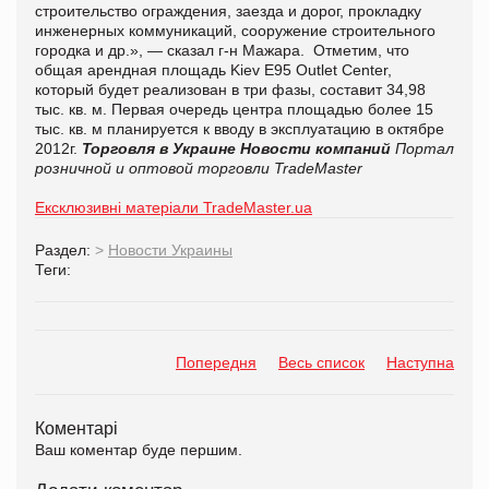
строительство ограждения, заезда и дорог, прокладку
инженерных коммуникаций, сооружение строительного
городка и др.», — сказал г-н Мажара. Отметим, что
общая арендная площадь Kiev E95 Outlet Center,
который будет реализован в три фазы, составит 34,98
тыс. кв. м. Первая очередь центра площадью более 15
тыс. кв. м планируется к вводу в эксплуатацию в октябре
2012г.
Торговля в Украине
Новости компаний
Портал
розничной и оптовой торговли TradeMaster
Ексклюзивні матеріали TradeMaster.ua
Раздел:
>
Новости Украины
Теги:
Попередня
Весь список
Наступна
Коментарі
Ваш коментар буде першим.