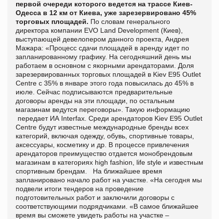
первой очереди которого ведется на трассе Киев-
Одесса в 12 км от Киева, уже зарезервировано 45%
торговых площадей.
По словам генерального
директора компании EVO Land Development (Киев),
выступающей девелопером данного проекта, Андрея
Мажара: «Процесс сдачи площадей в аренду идет по
запланированному графику. На сегодняшний день мы
работаем в основном с якорными арендаторами. Доля
зарезервированных торговых площадей в Kiev E95 Outlet
Centre с 35% в январе этого года повысилась до 45% в
июле. Сейчас подписываются предварительные
договоры аренды на эти площади, по остальным
магазинам ведутся переговоры». Такую информацию
передает ИА
Interfax
. Среди арендаторов Kiev E95 Outlet
Centre будут известные международные бренды всех
категорий, включая одежду, обувь, спортивные товары,
аксессуары, косметику и др. В процессе привлечения
арендаторов преимущество отдается монобрендовым
магазинам в категориях high fashion, life style и известным
спортивным брендам. На ближайшее время
запланировано начало работ на участке. «На сегодня мы
подвели итоги тендеров на проведение
подготовительных работ и заключили договоры с
соответствующими подрядчиками. «В самое ближайшее
время вы сможете увидеть работы на участке –