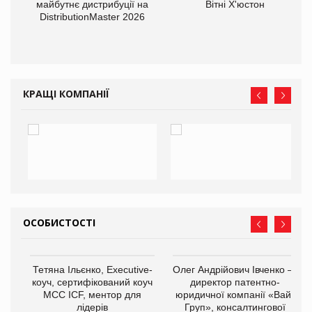
оди
майбутнє дистрибуції на
Вітні Х'юстон
DistributionMaster 2026
КРАЩІ КОМПАНІЇ
ОСОБИСТОСТІ
,
Тетяна Ільєнко, Executive-
Олег Андрійович Івченко —
ОВ
коуч, сертифікований коуч
директор патентно-
МСС ICF, ментор для
юридичної компанії «Вайз
лідерів
Груп», консалтингової