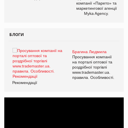
компанії «Парето» та
маркетингової агенції
Myka Agency.
БЛОГИ
Брагина Людмила
ї
Просування компанії
а
на порталі оптової та
роздрібної торгівлі
www.trademaster.ua.
і.
правила. Особливості.
Рекомендації
Ре