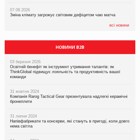
ICE BOSS цього літа! Новинка морозива від власної ТМ Varto
07.08.2026
вже у VARUS
07.08.2026
Kraft Heinz скоротила збиток у першому півріччі
Зміна клімату загрожує світовим дефіцитом чаю матча
07.08.2026
EVA.UA запустила кампанію «Хто б знав» про асортимент,
всі новини
якого покупці не очікують побачити на платформі
НОВИНИ B2B
03 березня 2026
Освітній бенефіт як інструмент утримання талантів: як
ThinkGlobal підвищує лояльність та продуктивність вашої
команди
31 жовтня 2024
Компанія Rarog Tactical Gear презентувала надлегкі керамічні
бронеплити
31 липня 2024
Напівфабрикати та консерви, які стануть в пригоді, коли довго
нема світла