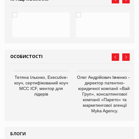
ОСОБИСТОСТІ
,
Тетяна Ільєнко, Executive-
Олег Андрійович Івченко —
ОВ
коуч, сертифікований коуч
директор патентно-
МСС ICF, ментор для
юридичної компанії «Вайз
лідерів
Груп», консалтингової
компанії «Парето» та
маркетингової агенції
Myka Agency.
БЛОГИ