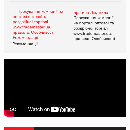
Брагина Людмила
ї
Просування компанії
а
на порталі оптової та
роздрібної торгівлі
www.trademaster.ua.
і.
правила. Особливості.
Рекомендації
Ре