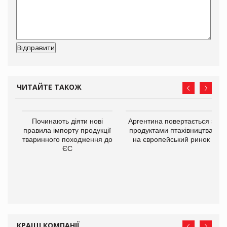
ЧИТАЙТЕ ТАКОЖ
в
Починають діяти нові
Аргентина повертається з
правила імпорту продукції
продуктами птахівництва
тваринного походження до
на європейський ринок
О:
ЄС
КРАЩІ КОМПАНІЇ