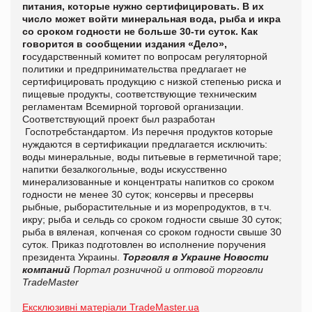
питания, которые нужно сертифицировать. В их
число может войти минеральная вода, рыба и икра
со сроком годности не больше 30-ти суток.
Как
говорится в сообщении издания
«
Дело
»,
г
осударственный комитет по вопросам регуляторной
политики и предпринимательства предлагает не
сертифицировать продукцию с низкой степенью риска и
пищевые продукты, соответствующие техническим
регламентам Всемирной торговой организации.
Соответствующий проект был разработан
Госпотребстандартом. Из перечня продуктов которые
нуждаются в сертификации предлагается исключить:
воды минеральные, воды питьевые в герметичной таре;
напитки безалкогольные, воды искусственно
минерализованные и концентраты напитков со сроком
годности не менее 30 суток; консервы и пресервы
рыбные, рыборастительные и из морепродуктов, в т.ч.
икру; рыба и сельдь со сроком годности свыше 30 суток;
рыба в вяленая, копченая со сроком годности свыше 30
суток. Приказ подготовлен во исполнение поручения
президента Украины.
Торговля в Украине
Новости
компаний
Портал розничной и оптовой торговли
TradeMaster
Ексклюзивні матеріали TradeMaster.ua