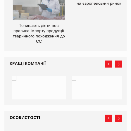
на європейський ринок
О:
Починають діяти нові
правила імпорту продукції
тваринного походження до
ЄС
КРАЩІ КОМПАНІЇ
ОСОБИСТОСТІ