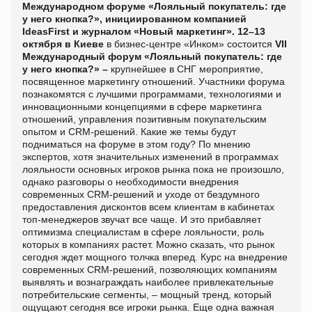
Международном форуме «Лояльный покупатель: где
у него кнопка?», инициированном компанией
IdeasFirst
и журналом «Новый маркетинг».
12–13
октября в Киеве
в бизнес-центре «Инком» состоится
VII
Международный форум «Лояльный покупатель: где
у него кнопка?» –
крупнейшее в СНГ мероприятие,
посвященное маркетингу отношений.
Участники форума
познакомятся с лучшими программами, технологиями и
инновационными концепциями в сфере маркетинга
отношений, управления позитивным покупательским
опытом и
CRM
-решений. Какие же темы будут
подниматься на форуме в этом году? По мнению
экспертов, хотя значительных изменений в программах
лояльности основных игроков рынка пока не произошло,
однако разговоры о необходимости внедрения
современных
CRM
-решений и уходе от бездумного
предоставления дисконтов всем клиентам в кабинетах
топ-менеджеров звучат все чаще. И это прибавляет
оптимизма специалистам в сфере лояльности, роль
которых в компаниях растет. Можно сказать, что рынок
сегодня ждет мощного толчка вперед. Курс на внедрение
современных
CRM
-решений, позволяющих компаниям
выявлять и вознаграждать наиболее привлекательные
потребительские сегменты, – мощный тренд, который
ощущают сегодня все игроки рынка.
Еще одна важная