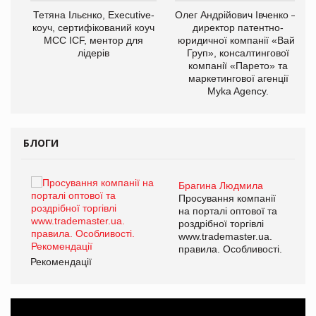
,
Тетяна Ільєнко, Executive-
Олег Андрійович Івченко —
ОВ
коуч, сертифікований коуч
директор патентно-
МСС ICF, ментор для
юридичної компанії «Вайз
лідерів
Груп», консалтингової
компанії «Парето» та
маркетингової агенції
Myka Agency.
БЛОГИ
Брагина Людмила
ї
Просування компанії
а
на порталі оптової та
роздрібної торгівлі
www.trademaster.ua.
і.
правила. Особливості.
Рекомендації
Ре