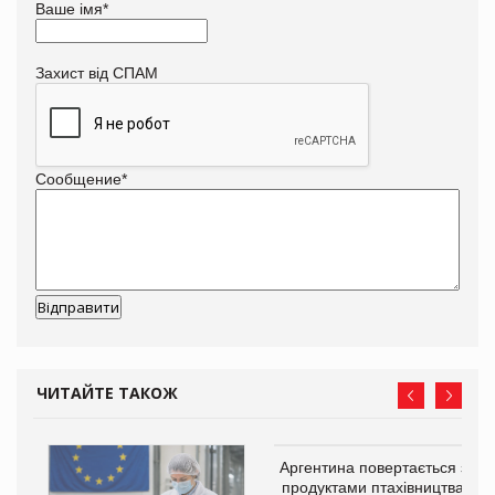
Ваше імя
*
Захист від СПАМ
Сообщение
*
ЧИТАЙТЕ ТАКОЖ
в
Аргентина повертається з
продуктами птахівництва