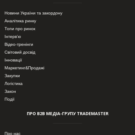
Новини України та закордону
Аналітика ринку
Топи про ринок
Інтерв’ю
Відео-тренінги
Світовий досвід
Інновації
Маркетинг&Продажі
Закупки
Логістика
Закон
Події
ПРО В2В МЕДІА-ГРУПУ TRADEMASTER
Про нас