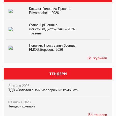
Каталог Головних Проєктів
PrivateLabel – 2026
Сучасні рішення в
Логістиці&Дистрибуції – 2026.
Травень
Новинки. Просування брендів
FMCG.Березень 2026
Всі журнали
ТЕНДЕРИ
21 січня 2026
ТДВ «Золотоніський маслоробний комбінат»
03 липня 2023
Тендери компанії
Всі тендери