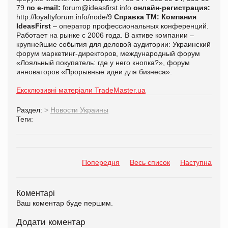
79
по
e
-
mail
:
forum
@
ideasfirst
.
info
онлайн-регистрация:
http
://
loyaltyforum
.
info
/
node
/9
Справка ТМ:
Компания
IdeasFirst
– оператор профессиональных конференций.
Работает на рынке с 2006 года. В активе компании –
крупнейшие события для деловой аудитории: Украинский
форум маркетинг-директоров, международный форум
«Лояльный покупатель: где у него кнопка?», форум
инноваторов «Прорывные идеи для бизнеса».
Ексклюзивні матеріали TradeMaster.ua
Раздел:
>
Новости Украины
Теги:
Попередня
Весь список
Наступна
Коментарі
Ваш коментар буде першим.
Додати коментар