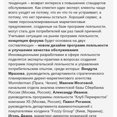
тенденция – возврат интереса к повышению стандартов
обслуживания. Как отметил один эксперт, клиенты чаще
всего уходят не потому, что их что-то не устраивает, а
потому, что нет причины остаться. Хороший сервис, а
также персонализированные маркетинговые
предложения, созданные на базе программ лояльности,
могут стать для потребителей как раз такой причиной.
Учитывая ситуацию на рынке программ лояльности,
концепция форума
будет основана на двух
составляющих –
новом дизайне программ лояльности
и улучшении качества обслуживания
.
Инновационными разработками в сфере лояльности
поделятся эксперты-практики в вопросах создания
программ покупательской лояльности и управления
потребительским опытом, среди которых:
Вендула
Мразова
, руководитель департамента стратегического
планирования директ-маркетингового агентства
Wunnderman
(Прага, Чехия);
Максим Мозговой
,
начальник отдела анализа клиентской базы Сбербанка
России (Москва, Россия);
Александр Иванов
,
руководитель программы лояльности “Клуб Перекресток”
компании Х5 (Москва, Россия);
Павел Роганов
,
руководитель департамента взаимоотношений с
покупателями холдинга "Fozzy Group" (Киев, Украина);
Игорь Дидок,
маркетинг-директор розничной сети