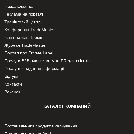
Наша команда
Реклама на порталі
Тренінговий центр
Конференції TradeMaster
Національні Премії
Журнал TradeMaster
Портал про Private Label
Послуги В2В- маркетингу та PR для клієнтів
Послуги з надання інформації
Відгуки
Контакти
Вакансії
КАТАЛОГ КОМПАНИЙ
Постачальники продуктів харчування
Постачальники nonfood