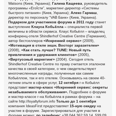
Watsons (Киев, Украина);
Галина Кащеева
, руководитель
программы «ЕгоЇсти”, маркетинг-директор «Системы
быстрого питания» (Киев, Украина);
Алекс Гармаш
,
директор по персоналу “VAB Банк» (Киев, Украина).
Подарком для участников форума в 2011 году
станет
выступление
Клауса Кобьёлла –
специалиста первой
величины в области сервиса. Клаус Кобьёлл –
владелец
конференц-отеля Shindlerhof Creative Centre (Германия),
автор бестселлеров
«Искренний сервис»
(2009),
«Мотивация в стиле экшн. Восторг заразителен»
(2008),
«Как стать лучше? TUNE: Новый путь
привлечения и удержания клиентов»
(2005),
«Виртуозный маркетинг»
(2004).
Сегодня отель
Shindlerhof Creative Centre по праву считается эталоном
качества в своей категории, о чем свидетельствуют
многочисленные награды, полученные как самим
Кобьёллом, так и его отелем. Основываясь на своем 40-
летнем опыте в сфере услуг,
12 октября
г-н Кобьёлл
представит
мастер-класс «Искренний сервис: секреты
незабываемого обслуживания».
Подробнее о форуме
и мастер-классе г-на Кобьёлла в рамках форума – на
сайте
http
://
loyaltyforum
.
info
Только до 1 сентября
компания
IdeasFirst
предоставляет
15-ную скидку
на
участие в форуме. Зарегистрироваться для участия в
форуме можно:
по телефону:
+38 044 362 59 14, 599 09