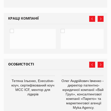
КРАЩІ КОМПАНІЇ
ОСОБИСТОСТІ
,
Тетяна Ільєнко, Executive-
Олег Андрійович Івченко —
ОВ
коуч, сертифікований коуч
директор патентно-
МСС ICF, ментор для
юридичної компанії «Вайз
лідерів
Груп», консалтингової
компанії «Парето» та
маркетингової агенції
Myka Agency.