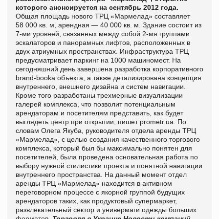
которого анонсируется на сентябрь 2012 года.
Общая площадь нового ТРЦ «Мармелад» составляет
58 000 кв. м, арендная — 40 000 кв. м. Здание состоит из
7-ми уровней, связанных между собой 2-мя группами
эскалаторов и панорамных лифтов, расположенных в
двух атриумных пространствах. Инфраструктура ТРЦ
предусматривает паркинг на 1000 машиномест.
На
сегодняшний день
завершена разработка корпоративного
brand-bookа объекта, а также детализирована концепция
внутреннего, внешнего дизайна и систем навигации.
Кроме того разработаны трехмерные визуализации
галерей комплекса, что позволит потенциальным
арендаторам и посетителям представить, как будет
выглядеть центр при открытии, пишет
prometr.ua. По
словам Олега Якуба, руководителя отдела аренды ТРЦ
«Мармелад», с целью создания качественного торгового
комплекса, который был бы максимально понятен для
посетителей, была проведена основательная работа по
выбору нужной стилистики проекта и понятной навигации
внутреннего пространства. На данный момент отдел
аренды ТРЦ «Мармелад» находится в активном
переговорном процессе с якорной группой будущих
арендаторов таких, как продуктовый супермаркет,
развлекательный сектор и универмаги одежды больших
форматов.
Торговля в Украине
Новости компаний