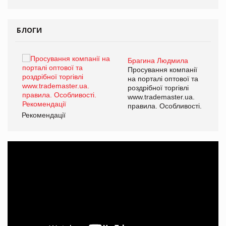
БЛОГИ
Брагина Людмила
ї
Просування компанії
а
на порталі оптової та
роздрібної торгівлі
www.trademaster.ua.
і.
правила. Особливості.
Рекомендації
Ре