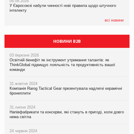
05.08.2026
05.08.2026
У Євросоюзі набули чинності нові правила щодо штучного
05.08.2026
Рекламна платформа вимагає від Google компенсацію за
інтелекту
Сергій Лісунов про заморожені хлібобулочні вироби на
втрату 6,9 трлн рекламних показів
PrivateLabel&FMCG Master 2026
всі новини
НОВИНИ B2B
03 березня 2026
Освітній бенефіт як інструмент утримання талантів: як
ThinkGlobal підвищує лояльність та продуктивність вашої
команди
31 жовтня 2024
Компанія Rarog Tactical Gear презентувала надлегкі керамічні
бронеплити
31 липня 2024
Напівфабрикати та консерви, які стануть в пригоді, коли довго
нема світла
24 червня 2024