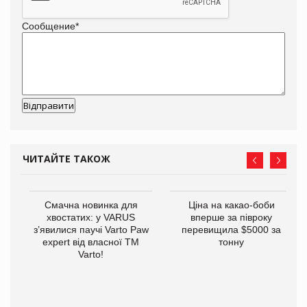
Сообщение
*
ЧИТАЙТЕ ТАКОЖ
у
Смачна новинка для
Ціна на какао-боби
хвостатих: у VARUS
вперше за півроку
з’явилися паучі Varto Paw
перевищила $5000 за
expert від власної ТМ
тонну
Varto!