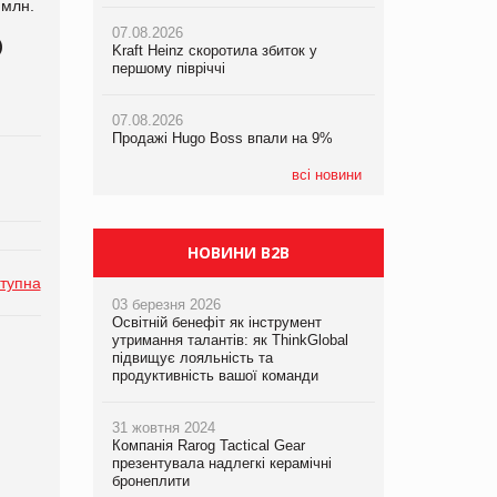
 млн
.
07.08.2026
06.08.2026
)
06.08.2026
Kraft Heinz скоротила збиток у
Смачна новинка для хвостатих: у
Аргентина повертається з
першому півріччі
VARUS з’явилися паучі Varto Paw
продуктами птахівництва на
expert від власної ТМ Varto!
європейський ринок
07.08.2026
Продажі Hugo Boss впали на 9%
05.08.2026
Мережа супермаркетів VARUS купує
мережу магазинів формату
всі новини
convenience store КОЛО: об’єднана
компанія налічуватиме 374 магазини
НОВИНИ B2B
тупна
03 березня 2026
Освітній бенефіт як інструмент
утримання талантів: як ThinkGlobal
підвищує лояльність та
продуктивність вашої команди
31 жовтня 2024
Компанія Rarog Tactical Gear
презентувала надлегкі керамічні
бронеплити