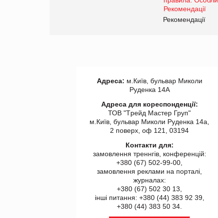
www.trademaster.ua.
правила. Особливості.
ії
Рекомендації
Адреса:
м.Київ, бульвар Миколи
Руденка 14А
Адреса для кореспонденції:
ТОВ "Tрейд Мастер Груп"
м.Київ, бульвар Миколи Руденка 14а,
2 поверх, оф 121, 03194
Контакти для:
замовлення треннгів, конференцій:
+380 (67) 502-99-00,
замовлення реклами на порталі,
журналах:
+380 (67) 502 30 13,
інші питання: +380 (44) 383 92 39,
+380 (44) 383 50 34.