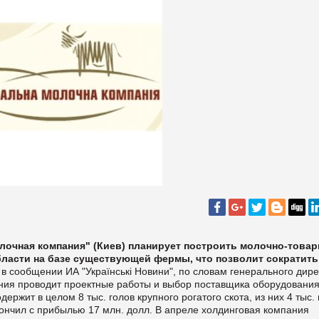
олочная компания" (Киев) планирует построить молочно-това
области на базе существующей фермы, что позволит сократить
 в сообщении ИА "Українські Новини", по словам генерального дир
ния проводит проектные работы и выбор поставщика оборудования
ржит в целом 8 тыс. голов крупного рогатого скота, из них 4 тыс. 
кончил с прибылью 17 млн
.
долл
.
В апреле холдинговая компания