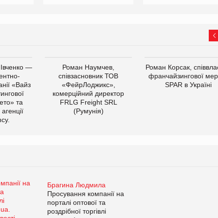
 Івченко —
Роман Наумчев,
Роман Корсак, співвла
ентно-
співзасновник ТОВ
франчайзингової мер
нії «Вайз
«ФейрЛоджикс»,
SPAR в Україні
тингової
комерційний директор
ето» та
FRLG Freight SRL
 агенції
(Румунія)
cy.
Брагина Людмила
Просування компанії на
порталі оптової та
роздрібної торгівлі