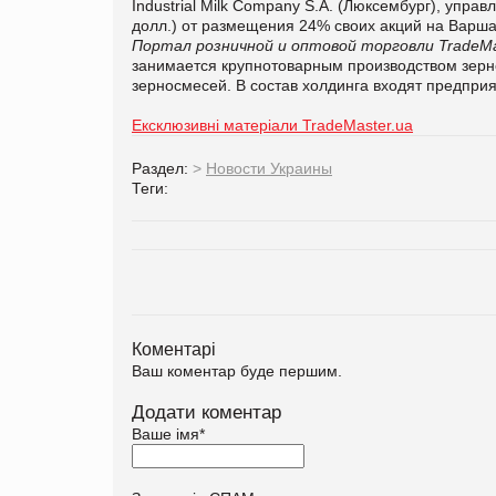
Industrial Milk Company S.A. (Люксембург), упр
долл
.
) от размещения 24% своих акций на Варш
Портал розничной и оптовой торговли TradeMa
занимается крупнотоварным производством зернов
зерносмесей. В состав холдинга входят предпри
Ексклюзивні матеріали TradeMaster.ua
Раздел:
>
Новости Украины
Теги:
Коментарі
Ваш коментар буде першим.
Додати коментар
Ваше імя
*