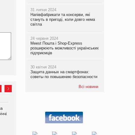
31 липня 2024
Напівфабрикати та консерви, які
стануть в пригоді, коли довго нема
світла
24 червня 2024
Meest Пошта і Shop-Express
розширюють можливості українських
підприємців
30 квітня 2024
Защита данных на смартфонах:
советы по повышению безопасности
Всі новини
ла
Продажі Hugo Boss впали
Франція заборонила
іччі
на 9%
рекламні дзвінки без згоди
клієнтів