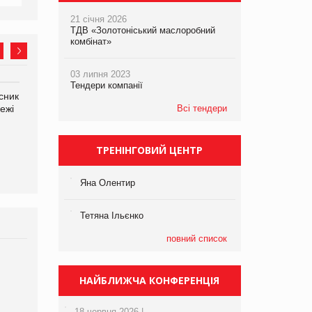
21 січня 2026
ТДВ «Золотоніський маслоробний
комбінат»
03 липня 2023
Тендери компанії
сник
Олексій Логачов-Михайлов
Яна Сараніна, директор
ежі
Файно маркет Директор
Всі тендери
компанії «УкраМарин»
департаменту з
виробництва
ТРЕНІНГОВИЙ ЦЕНТР
Яна Олентир
Тетяна Ільєнко
повний список
Брагина Людмила
Просування компанії на
НАЙБЛИЖЧА КОНФЕРЕНЦІЯ
порталі оптової та
роздрібної торгівлі
18 червня 2026 |