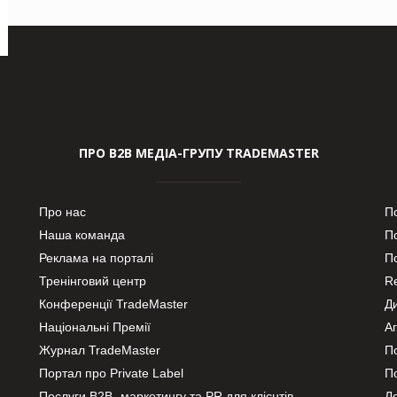
ПРО В2В МЕДІА-ГРУПУ TRADEMASTER
Про нас
П
Наша команда
П
Реклама на порталі
По
Тренінговий центр
Re
Конференції TradeMaster
Д
Національні Премії
А
Журнал TradeMaster
П
Портал про Private Label
П
Послуги В2В- маркетингу та PR для клієнтів
Ло