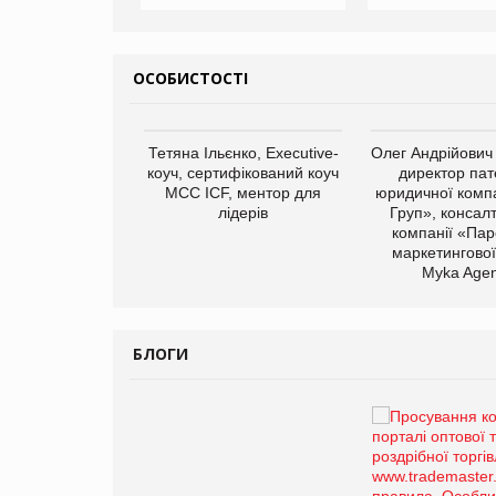
ОСОБИСТОСТІ
арас Ігорович,
Тетяна Ільєнко, Executive-
Олег Андрійович
иробництва ТОВ
коуч, сертифікований коуч
директор пат
Герчак"
МСС ICF, ментор для
юридичної компа
лідерів
Груп», консал
компанії «Пар
маркетингової
Myka Agen
БЛОГИ
Брагина Людмила
Просування компанії на
порталі оптової та
роздрібної торгівлі