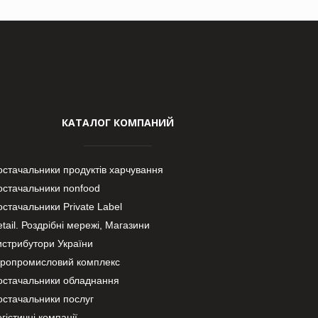
КАТАЛОГ КОМПАНИЙ
остачальники продуктів харчування
остачальники nonfood
стачальники Private Label
tail. Роздрібні мережі, Магазини
истрибутори України
гропромисловий комплекс
остачальники обладнання
остачальники послуг
гістичні компанії