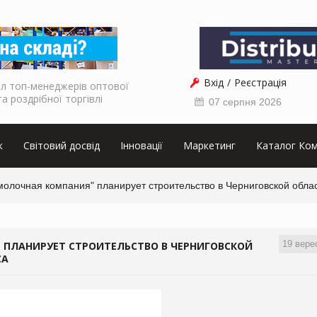
Вхід
Реєстрація
л топ-менеджерів оптової
та роздрібної торгівлі
07 серпня 2026
к
Світовий досвід
Інновації
Маркетинг
Каталог Ком
молочная компания" планирует строительство в Черниговской обла
19 вере
ПЛАНИРУЕТ СТРОИТЕЛЬСТВО В ЧЕРНИГОВСКОЙ
СА