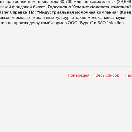
авляющая холдингом, привлекла 80,730 млн
.
польских злотых (29,699
авской фондовой бирже.
Торговля в Украине
Новости компаний
ster
Справка ТМ:
"Индустриальная молочная компания" (Киев
ых, кормовых, масличных культур, а также молока, мяса, муки,
ятия по производству комбикормов ООО "Бурат" и ЗАО "Млибор".
Попередня
Весь список
Нас