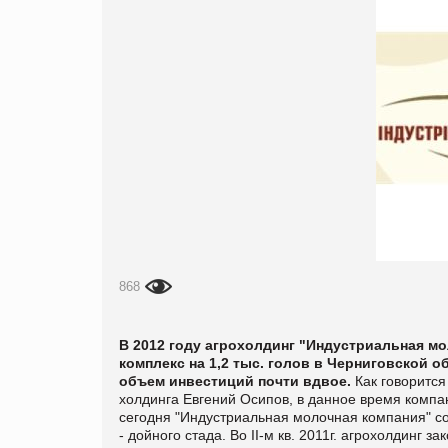
868
В 2012 году агрохолдинг "Индустриальная м
комплекс на 1,2 тыс. голов в Черниговской 
объем инвестиций почти вдвое
.
Как говорится
холдинга Евгений Осипов, в данное время компа
сегодня "Индустриальная молочная компания" соде
- дойного стада. Во
II
-
м кв. 2011г. агрохолдинг
за