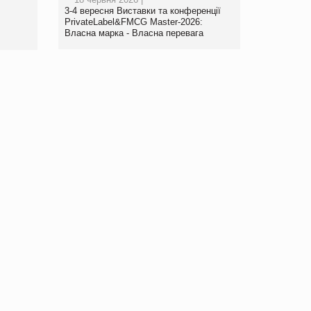
www.trademaster.ua.
3-4 вересня Виставки та конференції
правила. Особливості.
PrivateLabel&FMCG Master-2026:
Власна марка - Власна перевага