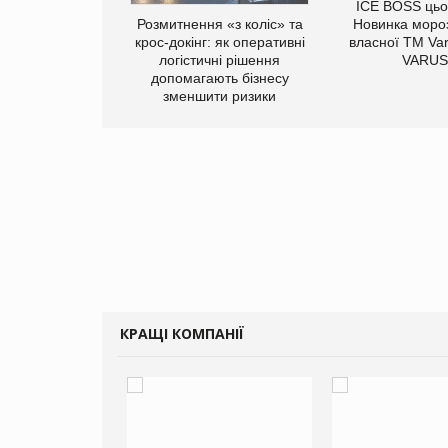
новинка для
ICE BOSS цьог
тих: у VARUS
Розмитнення «з коліс» та
Новинка мороз
паучі Varto Paw
крос-докінг: як оперативні
власної ТМ Var
ід власної ТМ
логістичні рішення
VARUS
Varto!
допомагають бізнесу
зменшити ризики
КРАЩІ КОМПАНІЇ