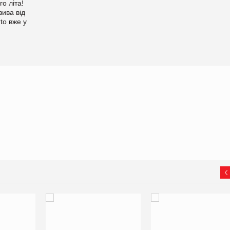
о літа!
ива від
to вже у