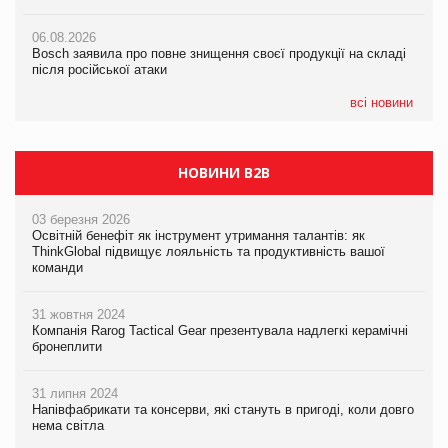
05.08.2026
Смачне поповнення дитячого меню: у VARUS з’явилися
06.08.2026
06.08.2026
новинки від ТМ ТОКЕРИ
Bosch заявила про повне знищення своєї продукції на складі
Bosch заявила про повне знищення своєї продукції на складі
після російської атаки
після російської атаки
05.08.2026
Сергій Лісунов про заморожені хлібобулочні вироби на
всі новини
PrivateLabel&FMCG Master 2026
НОВИНИ B2B
03 березня 2026
Освітній бенефіт як інструмент утримання талантів: як
ThinkGlobal підвищує лояльність та продуктивність вашої
команди
31 жовтня 2024
Компанія Rarog Tactical Gear презентувала надлегкі керамічні
бронеплити
31 липня 2024
Напівфабрикати та консерви, які стануть в пригоді, коли довго
нема світла