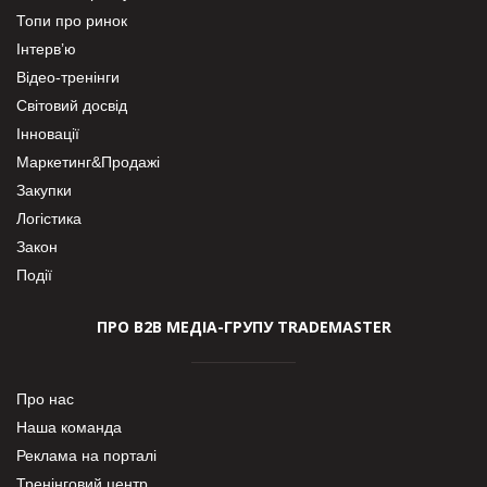
Топи про ринок
Інтерв’ю
Відео-тренінги
Світовий досвід
Інновації
Маркетинг&Продажі
Закупки
Логістика
Закон
Події
ПРО В2В МЕДІА-ГРУПУ TRADEMASTER
Про нас
Наша команда
Реклама на порталі
Тренінговий центр