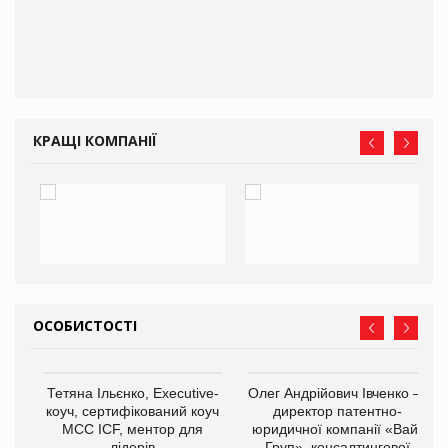
КРАЩІ КОМПАНІЇ
ОСОБИСТОСТІ
,
Тетяна Ільєнко, Executive-
Олег Андрійович Івченко —
ОВ
коуч, сертифікований коуч
директор патентно-
МСС ICF, ментор для
юридичної компанії «Вайз
лідерів
Груп», консалтингової