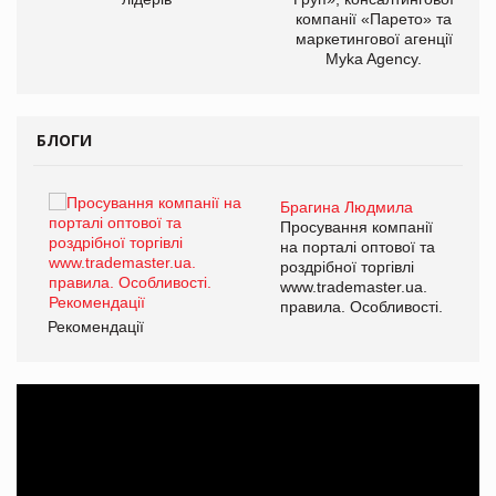
компанії «Парето» та
маркетингової агенції
Myka Agency.
БЛОГИ
Брагина Людмила
ї
Просування компанії
а
на порталі оптової та
роздрібної торгівлі
www.trademaster.ua.
і.
правила. Особливості.
Рекомендації
Ре