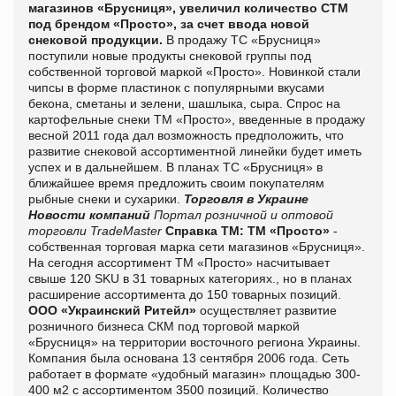
магазинов «Брусниця», увеличил количество СТМ
под брендом «Просто», за счет ввода новой
снековой продукции.
В продажу ТС «Брусниця»
поступили новые продукты снековой группы под
собственной торговой маркой «Просто». Новинкой стали
чипсы в форме пластинок с популярными вкусами
бекона, сметаны и зелени, шашлыка, сыра. Спрос на
картофельные снеки ТМ «Просто», введенные в продажу
весной 2011 года дал возможность предположить, что
развитие снековой ассортиментной линейки будет иметь
успех и в дальнейшем. В планах ТС «Брусниця» в
ближай
шее время предложить своим покупателям
рыбные снеки и сухарики.
Торговля в Украине
Новости компаний
Портал розничной и оптовой
торговли TradeMaster
Справка ТМ:
ТМ «Просто»
-
собственная торговая марка сети магазинов «Брусниця».
На сегодня ассортимент ТМ «Просто» насчитывает
свыше 120 SKU в 31 товарных категориях., но в планах
расширение ассортимента до 150 товарных позиций.
ООО «Украинский Ритейл»
осуществляет развитие
розничного бизнеса СКМ под торговой маркой
«Брусниця» на территории восточного региона Украины.
Компания была основана 13 сентября 2006 года. Сеть
работает в формате «удобный магазин» площадью 300-
400 м2 с ассортиментом 3500 позиций. Количество