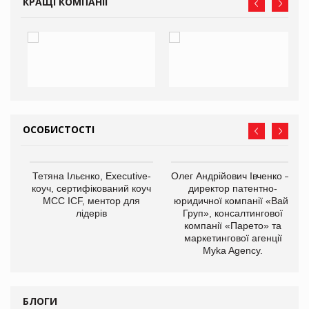
КРАЩІ КОМПАНІЇ
ОСОБИСТОСТІ
,
Тетяна Ільєнко, Executive-
Олег Андрійович Івченко —
ОВ
коуч, сертифікований коуч
директор патентно-
МСС ICF, ментор для
юридичної компанії «Вайз
лідерів
Груп», консалтингової
компанії «Парето» та
маркетингової агенції
Myka Agency.
БЛОГИ