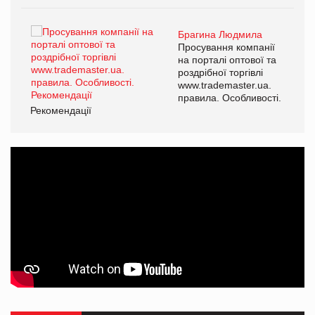
Брагина Людмила
ї
Просування компанії
а
на порталі оптової та
роздрібної торгівлі
www.trademaster.ua.
і.
правила. Особливості.
Рекомендації
Ре