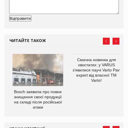
ЧИТАЙТЕ ТАКОЖ
Смачна новинка для
хвостатих: у VARUS
з’явилися паучі Varto Paw
expert від власної ТМ
Varto!
 $1
Bosch заявила про повне
знищення своєї продукції
на складі після російської
атаки