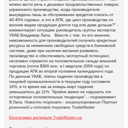
можно вести речь о дешевых продовольственных товарах
украинского производства, когда производители
вынуждены лишь за обслуживание кредитов платить от
40-45% годовых, и это в АПК, где цикл производства по
многим видам продукции длится год или даже дольше?" -
комментирует ситуацию руководитель группы экспертов
УКАБ Владимир Лапа. Вместе с тем, по его мнению,
невозможность для производителей получить кредитные
ресурсы за неимением свободных средств в банковской
системе, даже при наличии желания развивать
производство и обеспечивать экспортный потенциал,
негативно отразится на положительном сальдо внешней
торговли (почти $900 млн. в I квартале 2009 года) по
продукции АПК во второй половине календарного года.
По данным УКАБ, темпы падения производства в
пищевой промышленности в текущем году составили
16%, в то время как за январь-март падение
уменьшилось до 11%. "Крайне важно не нарушить эти
осторожные положительные тенденции", - подчеркивает
В.Лапа.
Новости торговли - госрегулирование
Портал
розничной и оптовой торговли TradeMaster
Ексклюзивні матеріали TradeMaster.ua