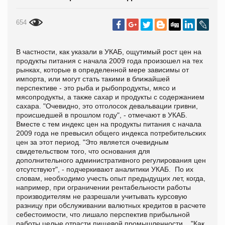
654
В частности, как указали в УКАБ, ощутимый рост цен на
продукты питания с начала 2009 года произошел на тех
рынках, которые в определенной мере зависимы от
импорта, или могут стать такими в ближайшей
перспективе - это рыба и рыбопродукты, мясо и
мясопродукты, а также сахар и продукты с содержанием
сахара. "Очевидно, это отголосок девальвации гривни,
происшедшей в прошлом году", - отмечают в УКАБ.
Вместе с тем индекс цен на продукты питания с начала
2009 года не превысил общего индекса потребительских
цен за этот период. "Это является очевидным
свидетельством того, что основания для
дополнительного административного регулирования цен
отсутствуют", - подчеркивают аналитики УКАБ. По их
словам, необходимо учесть опыт предыдущих лет, когда,
например, при ограничении рентабельности работы
производителям не разрешали учитывать курсовую
разницу при обслуживании валютных кредитов в расчете
себестоимости, что лишало перспектив прибыльной
работы целые отрасти пищевой промышленности. "Как