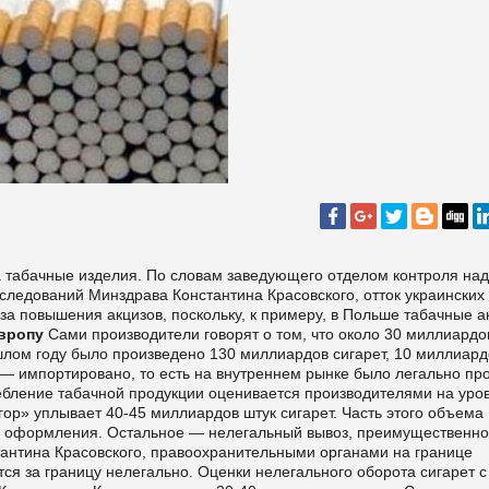
а табачные изделия. По словам заведующего отделом контроля над
сследований Минздрава Константина Красовского, отток украинских
за повышения акцизов, поскольку, к примеру, в Польше табачные а
вропу
Сами производители говорят о том, что около 30 миллиардо
ошлом году было произведено 130 миллиардов сигарет, 10 миллиард
— импортировано, то есть на внутреннем рынке было легально пр
ебление табачной продукции оценивается производителями на уро
угор» уплывает 40-45 миллиардов штук сигарет. Часть этого объема
о оформления. Остальное — нелегальный вывоз, преимущественно
тантина Красовского, правоохранительными органами на границе
тся за границу нелегально. Оценки нелегального оборота сигарет с