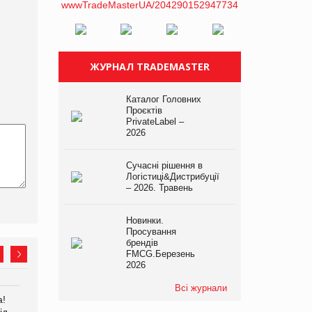
ЖУРНАЛ TRADEMASTER
Каталог Головних
Проєктів
PrivateLabel –
2026
Сучасні рішення в
Логістиці&Дистрибуції
– 2026. Травень
Новинки.
Просування
брендів
FMCG.Березень
2026
Всі журнали
а!
EVA.UA запустила
Kraft Heinz скоротила
ід
кампанію «Хто б знав» про
збиток у першому півріччі