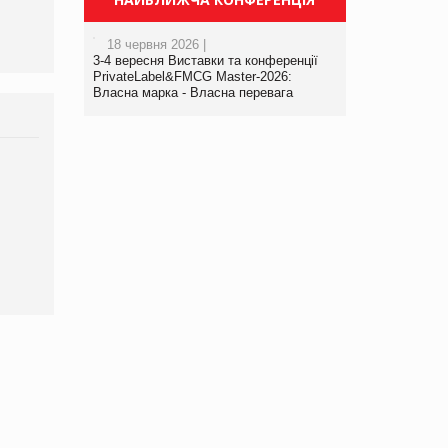
18 червня 2026 |
3-4 вересня Виставки та конференції
PrivateLabel&FMCG Master-2026:
Власна марка - Власна перевага
Брагина Людмила
Просування компанії на
порталі оптової та
роздрібної торгівлі
www.trademaster.ua.
правила. Особливості.