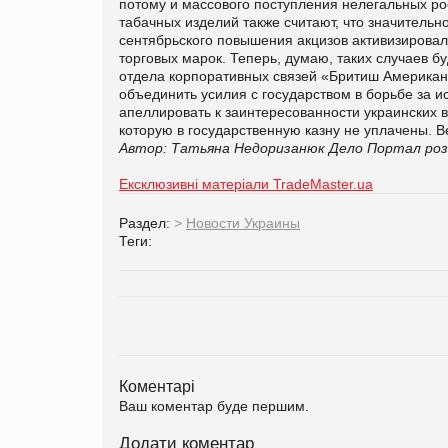
потому и массового поступления нелегальных рос
табачных изделий также считают, что значитель
сентябрьского повышения акцизов активизировал
торговых марок. Теперь, думаю, таких случаев б
отдела корпоративных связей «Бритиш Американ 
объединить усилия с государством в борьбе за и
апеллировать к заинтересованности украинских в
которую в государственную казну не уплачены. 
Автор: Татьяна Недоризанюк
Дело
Портал роз
Ексклюзивні матеріали TradeMaster.ua
Раздел:
>
Новости Украины
Теги:
Коментарі
Ваш коментар буде першим.
Додати коментар