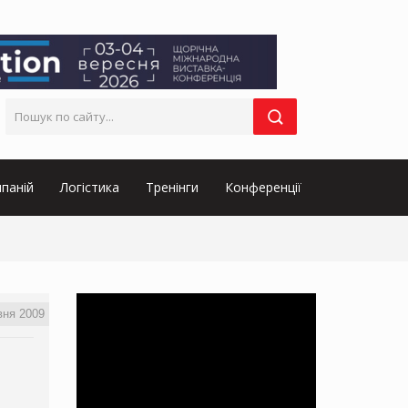
паній
Логістика
Тренінги
Конференції
вня 2009