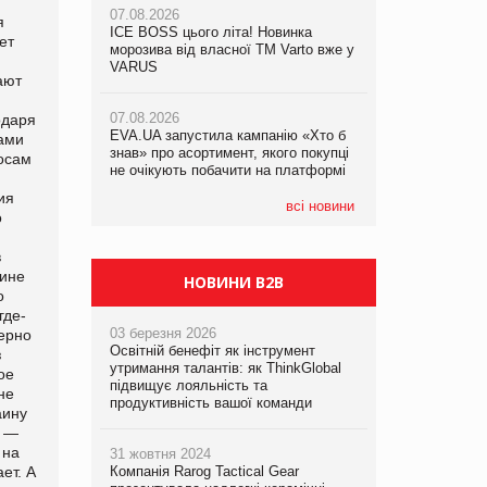
07.08.2026
я
ICE BOSS цього літа! Новинка
06.08.2026
ет
07.08.2026
морозива від власної ТМ Varto вже у
Смачна новинка для хвостатих: у
Франція заборонила рекламні дзвінки
VARUS
VARUS з’явилися паучі Varto Paw
ают
без згоди клієнтів
expert від власної ТМ Varto!
07.08.2026
одаря
EVA.UA запустила кампанію «Хто б
05.08.2026
ками
знав» про асортимент, якого покупці
Мережа супермаркетів VARUS купує
осам
не очікують побачити на платформі
мережу магазинів формату
convenience store КОЛО: об’єднана
ия
компанія налічуватиме 374 магазини
всі новини
о
в
аине
НОВИНИ B2B
о
где-
03 березня 2026
мерно
Освітній бенефіт як інструмент
з
утримання талантів: як ThinkGlobal
ое
підвищує лояльність та
не
продуктивність вашої команди
аину
. —
 на
31 жовтня 2024
ет. А
Компанія Rarog Tactical Gear