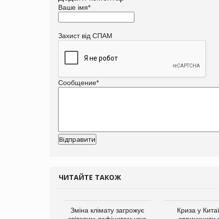
Ваше імя
*
Захист від СПАМ
Сообщение
*
ЧИТАЙТЕ ТАКОЖ
ує виробника
Зміна клімату загрожує
Криза у Кита
добавок Thorne
світовим дефіцитом чаю
спричинити 