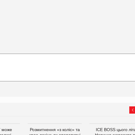
ї може
Розмитнення «з коліс» та
ICE BOSS цього літ
великі
крос-докінг: як оперативні
Новинка морозива в