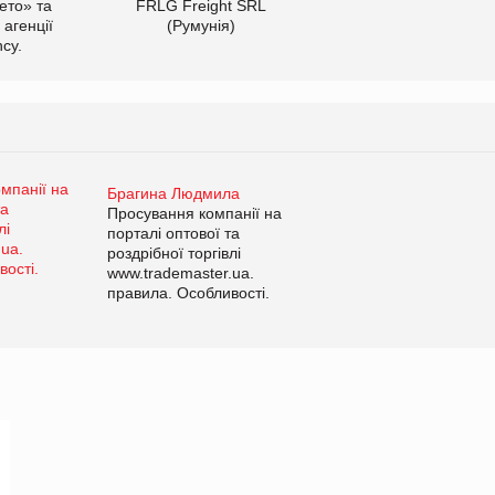
ето» та
FRLG Freight SRL
 агенції
(Румунія)
cy.
Брагина Людмила
Просування компанії на
порталі оптової та
роздрібної торгівлі
www.trademaster.ua.
правила. Особливості.
Рекомендації