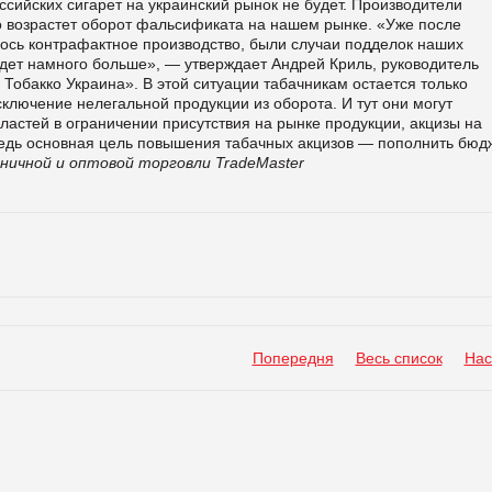
сийских сигарет на украинский рынок не будет. Производители
но возрастет оборот фальсификата на нашем рынке. «Уже после
ось контрафактное производство, были случаи подделок наших
удет намного больше», — утверждает Андрей Криль, руководитель
Тобакко Украина». В этой ситуации табачникам остается только
сключение нелегальной продукции из оборота. И тут они могут
ластей в ограничении присутствия на рынке продукции, акцизы на
Ведь основная цель повышения табачных акцизов — пополнить бюдж
ничной и оптовой торговли TradeMaster
Попередня
Весь список
Нас