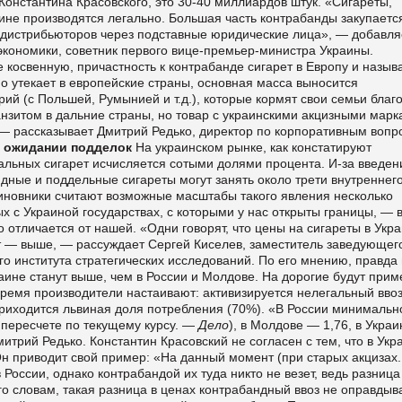
Константина Красовского, это 30-40 миллиардов штук. «Сигареты,
аине производятся легально. Большая часть контрабанды закупаетс
 дистрибьюторов через подставные юридические лица», — добавля
кономики, советник первого вице-премьер-министра Украины.
 косвенную, причастность к контрабанде сигарет в Европу и назыв
 утекает в европейские страны, основная масса выносится
й (с Польшей, Румынией и т.д.), которые кормят свои семьи благ
анзитом в дальние страны, но товар с украинскими акцизными мар
 — рассказывает Дмитрий Редько, директор по корпоративным вопр
 ожидании подделок
На украинском рынке, как констатируют
альных сигарет исчисляется сотыми долями процента. И-за введен
дные и поддельные сигареты могут занять около трети внутреннег
иновники считают возможные масштабы такого явления несколько
х с Украиной государствах, с которыми у нас открыты границы, — 
 отличается от нашей. «Одни говорят, что цены на сигареты в Укр
ют — выше, — рассуждает Сергей Киселев, заместитель заведующег
 института стратегических исследований. По его мнению, правда 
аине станут выше, чем в России и Молдове. На дорогие будут при
время производители настаивают: активизируется нелегальный вво
приходится львиная доля потребления (70%). «В России минимальн
 пересчете по текущему курсу. —
Дело
), в Молдове — 1,76, в Украи
митрий Редько. Константин Красовский не согласен с тем, что в Укр
Он приводит свой пример: «На данный момент (при старых акцизах
 России, однако контрабандой их туда никто не везет, ведь разница
го словам, такая разница в ценах контрабандный ввоз не оправдыва