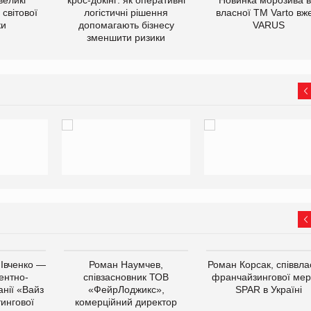
світової
логістичні рішення
власної ТМ Varto вж
ки
допомагають бізнесу
VARUS
зменшити ризики
 Івченко —
Роман Наумчев,
Роман Корсак, співвла
ентно-
співзасновник ТОВ
франчайзингової мер
нії «Вайз
«ФейрЛоджикс»,
SPAR в Україні
тингової
комерційний директор