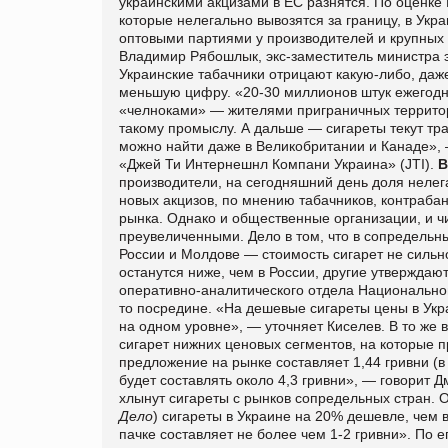
украинскими акцизами в ЕС разнятся. По оценке 
которые нелегально вывозятся за границу, в Укр
оптовыми партиями у производителей и крупных
Владимир Рябошлык, экс-заместитель министра э
Украинские табачники отрицают какую-либо, даже
меньшую цифру. «20-30 миллионов штук ежегодно
«челноками» — жителями приграничных территори
такому промыслу. А дальше — сигареты текут тр
можно найти даже в Великобритании и Канаде»,
«Джей Ти Интернешнл Компани Украина» (JTI).
В
производители, на сегодняшний день доля нелег
новых акцизов, по мнению табачников, контрабан
рынка. Однако и общественные организации, и ч
преувеличенными. Дело в том, что в сопредельны
России и Молдове — стоимость сигарет не сильно
останутся ниже, чем в России, другие утвержда
оперативно-аналитического отдела Национального
то посредине. «На дешевые сигареты цены в Укр
на одном уровне», — уточняет Киселев. В то же 
сигарет нижних ценовых сегментов, на которые 
предложение на рынке составляет 1,44 гривни (в
будет составлять около 4,3 гривни», — говорит Д
хлынут сигареты с рынков сопредельных стран. 
Дело
) сигареты в Украине на 20% дешевле, чем в
пачке составляет не более чем 1-2 гривни». По е