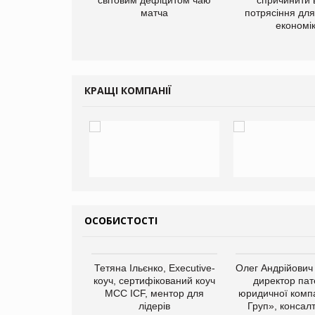
матча
потрясіння для 
економі
КРАЩІ КОМПАНІЇ
ОСОБИСТОСТІ
арас Ігорович,
Тетяна Ільєнко, Executive-
Олег Андрійович
иробництва ТОВ
коуч, сертифікований коуч
директор пат
Герчак"
МСС ICF, ментор для
юридичної компа
лідерів
Груп», консал