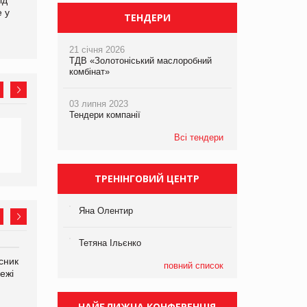
е у
асортимент, якого покупці
ТЕНДЕРИ
не очікують побачити на
платформі
21 січня 2026
ТДВ «Золотоніський маслоробний
комбінат»
03 липня 2023
Тендери компанії
Всі тендери
ТРЕНІНГОВИЙ ЦЕНТР
Яна Олентир
Тетяна Ільєнко
сник
Олексій Логачов-Михайлов
Яна Сараніна, директор
повний список
ежі
Файно маркет Директор
компанії «УкраМарин»
департаменту з
виробництва
НАЙБЛИЖЧА КОНФЕРЕНЦІЯ