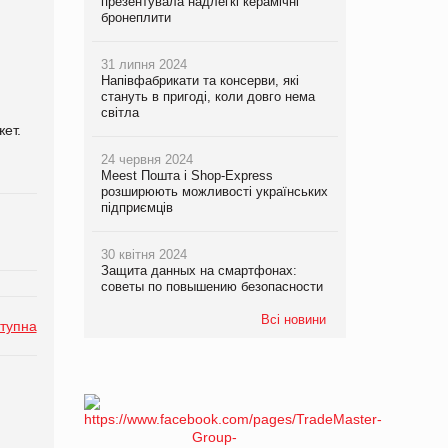
презентувала надлегкі керамічні
бронеплити
31 липня 2024
Напівфабрикати та консерви, які
стануть в пригоді, коли довго нема
світла
ет.
24 червня 2024
Meest Пошта і Shop-Express
розширюють можливості українських
підприємців
30 квітня 2024
Защита данных на смартфонах:
советы по повышению безопасности
Всі новини
тупна