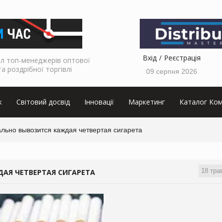
Вхід
Реєстрація
л топ-менеджерів оптової
та роздрібної торгівлі
09 серпня 2026
к
Світовий досвід
Інновації
Маркетинг
Каталог Ком
льно вывозится каждая четвертая сигарета
18 тра
ДАЯ ЧЕТВЕРТАЯ СИГАРЕТА