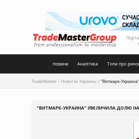
Порта
Новини
Аналітика
Топи про рино
TradeMaster
Новости Украины
"Витмарк-Украина
"ВИТМАРК-УКРАИНА" УВЕЛИЧИЛА ДОЛЮ НА