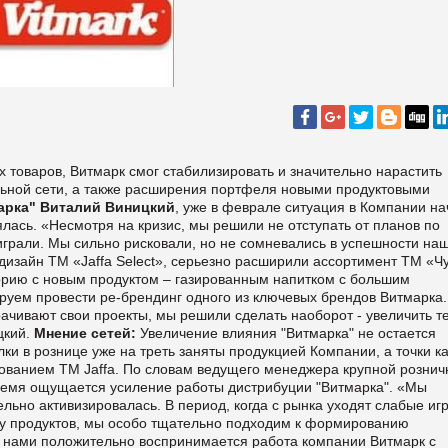
 товаров, Витмарк смог стабилизировать и значительно нарастить
льной сети, а также расширения портфеля новыми продуктовыми
арка" Виталий Виницкий
, уже в феврале ситуация в Компании н
лась. «Несмотря на кризис, мы решили не отступать от планов по
ыиграли. Мы сильно рисковали, но не сомневались в успешности на
дизайн ТМ «Jaffa Select», серьезно расширили ассортимент ТМ «Ч
горию с новым продуктом – газированным напитком с большим
ируем провести ре-брендинг одного из ключевых брендов Витмарка.
рачивают свои проекты, мы решили сделать наоборот - увеличить 
цкий.
Мнение сетей:
Увеличение влияния "Витмарка" не остается
ки в рознице уже на треть заняты продукцией Компании, а точки к
дованием ТМ Jaffa. По словам ведущего менеджера крупной рознич
время ощущается усиление работы дистрибуции "Витмарка". «Мы
льно активизировалась. В период, когда с рынка уходят слабые игр
ру продуктов, мы особо тщательно подходим к формированию
х нами положительно воспринимается работа компании Витмарк с