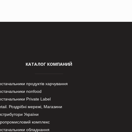
КАТАЛОГ КОМПАНИЙ
остачальники продуктів харчування
остачальники nonfood
стачальники Private Label
tail. Роздрібні мережі, Магазини
истрибутори України
гропромисловий комплекс
остачальники обладнання