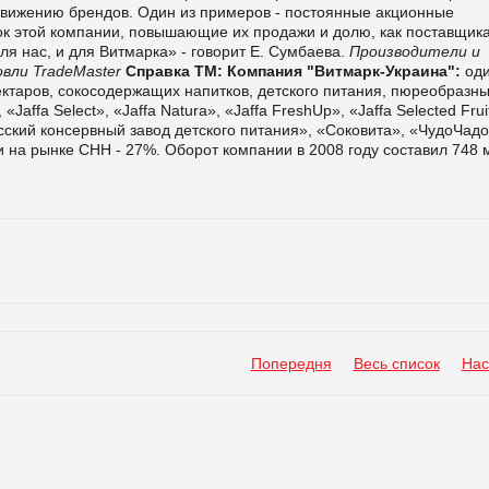
вижению брендов. Один из примеров - постоянные акционные
к этой компании, повышающие их продажи и долю, как поставщика
ля нас, и для Витмарка» - говорит Е. Сумбаева.
Производители и
вли TradeMaster
Справка ТМ:
Компания "Витмарк-Украина":
оди
ектаров, сокосодержащих напитков, детского питания, пюреобразны
ffa Select», «Jaffa Natura», «Jaffa FreshUp», «Jaffa Selected Frui
Одесский консервный завод детского питания», «Соковита», «ЧудоЧадо
и на рынке СНН - 27%. Оборот компании в 2008 году составил 748 
Попередня
Весь список
Нас