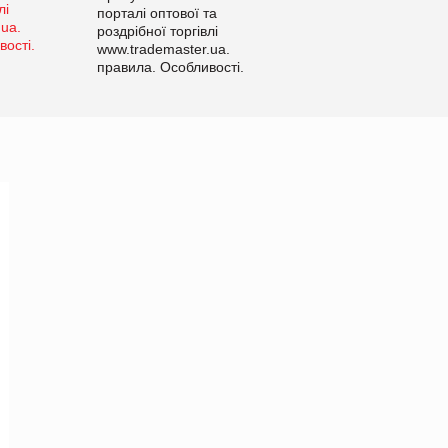
порталі оптової та
роздрібної торгівлі
www.trademaster.ua.
правила. Особливості.
Рекомендації