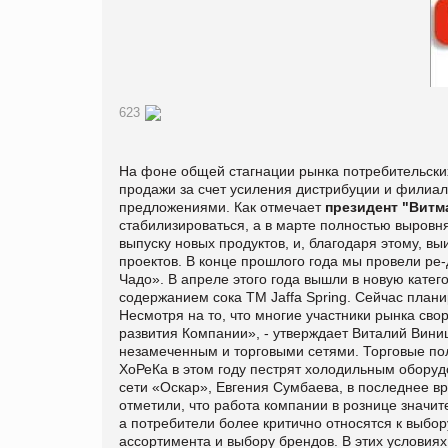
623
На фоне общей стагнации рынка потребительских
продажи за счет усиления дистрибуции и филиа
предложениями. Как отмечает
президент "Витм
стабилизироваться, а в марте полностью выровня
выпуску новых продуктов, и, благодаря этому, в
проектов. В конце прошлого года мы провели ре-
Чадо». В апреле этого года вышли в новую кате
содержанием сока ТМ Jaffa Spring. Сейчас план
Несмотря на то, что многие участники рынка сво
развития Компании», - утверждает Виталий Вини
незамеченным и торговыми сетями. Торговые пол
ХоРеКа в этом году пестрят холодильным обору
сети «Оскар», Евгения Cумбаева, в последнее 
отметили, что работа компании в рознице значите
а потребители более критично относятся к выбо
ассортимента и выбору брендов. В этих условия