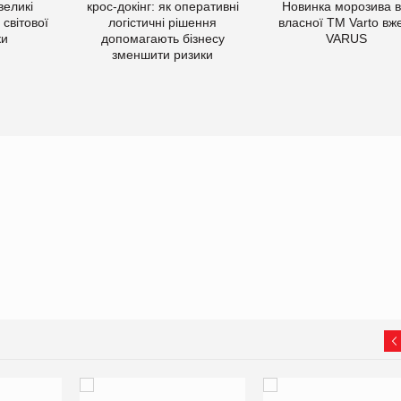
великі
крос-докінг: як оперативні
Новинка морозива в
світової
логістичні рішення
власної ТМ Varto вж
ки
допомагають бізнесу
VARUS
зменшити ризики