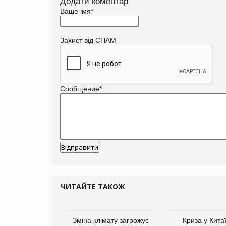
Додати коментар
Ваше імя
*
Захист від СПАМ
Сообщение
*
ЧИТАЙТЕ ТАКОЖ
ує виробника
Зміна клімату загрожує
Криза у Кита