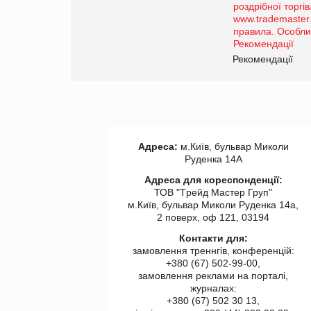
порталі оптової та
роздрібної торгівлі
www.trademaster.ua.
правила. Особливості.
ії
Рекомендації
Адреса:
м.Київ, бульвар Миколи
Руденка 14А
Адреса для кореспонденції:
ТОВ "Tрейд Мастер Груп"
м.Київ, бульвар Миколи Руденка 14а,
2 поверх, оф 121, 03194
Контакти для:
замовлення треннгів, конференцій:
+380 (67) 502-99-00,
замовлення реклами на порталі,
журналах:
+380 (67) 502 30 13,