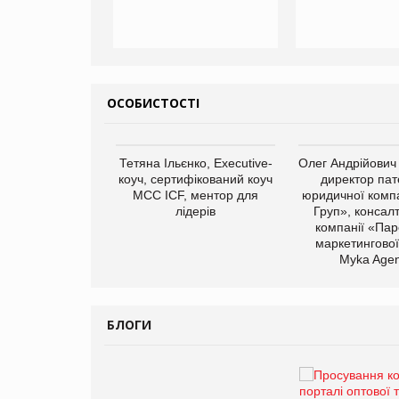
ОСОБИСТОСТІ
арас Ігорович,
Тетяна Ільєнко, Executive-
Олег Андрійович
иробництва ТОВ
коуч, сертифікований коуч
директор пат
Герчак"
МСС ICF, ментор для
юридичної компа
лідерів
Груп», консал
компанії «Пар
маркетингової
Myka Agen
БЛОГИ
Брагина Людмила
Просування компанії на