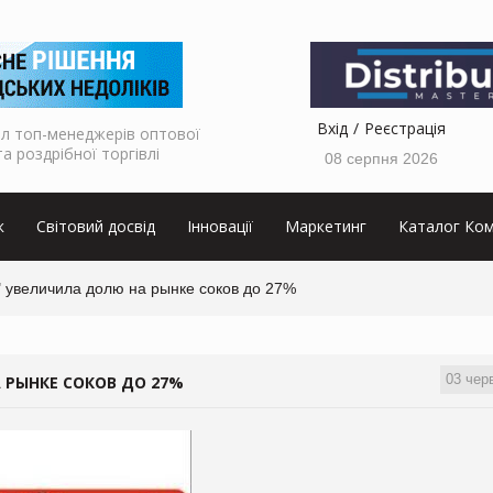
Вхід
Реєстрація
л топ-менеджерів оптової
та роздрібної торгівлі
08 серпня 2026
к
Світовий досвід
Інновації
Маркетинг
Каталог Ком
" увеличила долю на рынке соков до 27%
03 чер
 РЫНКЕ СОКОВ ДО 27%