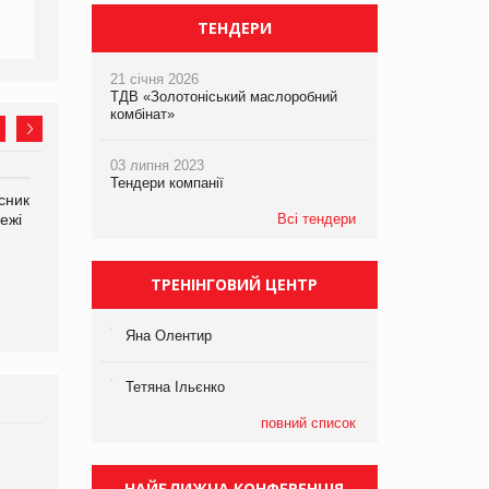
ТЕНДЕРИ
21 січня 2026
ТДВ «Золотоніський маслоробний
комбінат»
03 липня 2023
Тендери компанії
сник
Олексій Логачов-Михайлов
Яна Сараніна, директор
ежі
Файно маркет Директор
Всі тендери
компанії «УкраМарин»
департаменту з
виробництва
ТРЕНІНГОВИЙ ЦЕНТР
Яна Олентир
Тетяна Ільєнко
повний список
Брагина Людмила
Просування компанії на
НАЙБЛИЖЧА КОНФЕРЕНЦІЯ