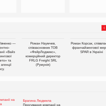
 Івченко —
Роман Наумчев,
Роман Корсак, співвла
ентно-
співзасновник ТОВ
франчайзингової мер
нії «Вайз
«ФейрЛоджикс»,
SPAR в Україні
тингової
комерційний директор
ето» та
FRLG Freight SRL
 агенції
(Румунія)
cy.
Брагина Людмила
Просування компанії на