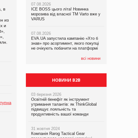
07.08.2026
, в
ICE BOSS цього літа! Новинка
06.08.2026
07.08.2026
морозива від власної ТМ Varto вже у
Смачна новинка для хвостатих: у
Франція заборонила рекламні дзвінки
VARUS
VARUS з’явилися паучі Varto Paw
н из
без згоди клієнтів
expert від власної ТМ Varto!
х и
t»,
07.08.2026
»,
EVA.UA запустила кампанію «Хто б
05.08.2026
млн.
знав» про асортимент, якого покупці
Мережа супермаркетів VARUS купує
не очікують побачити на платформі
мережу магазинів формату
convenience store КОЛО: об’єднана
компанія налічуватиме 374 магазини
всі новини
НОВИНИ B2B
03 березня 2026
Освітній бенефіт як інструмент
тупна
утримання талантів: як ThinkGlobal
підвищує лояльність та
продуктивність вашої команди
31 жовтня 2024
Компанія Rarog Tactical Gear