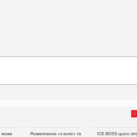
ї може
Розмитнення «з коліс» та
ICE BOSS цього літ