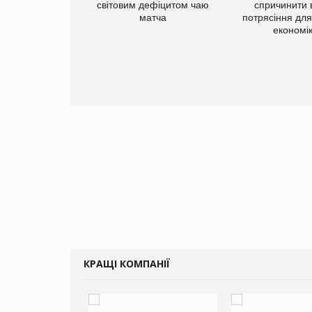
добавок Thorne
світовим дефіцитом чаю
спричинити 
матча
потрясіння для 
економі
КРАЩІ КОМПАНІЇ