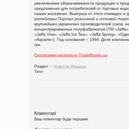
увеличением оборачиваемости продукции и прод
предложения для потребителей от торговых маро
наших магазинах. Выигрыш от этого очевиден и д
ритейлеры
Портал розничной и оптовой торго
крупнейших украинских производителей соков, н
концентрированных полуфабрикатов (ТМ «Jaffa», «Ja
«Jaffa Viva», «Jaffa Ice Tea», «Jaffa Spring», «
«Aquarte»). Год основания – 1994. Доля компани
грн.
Ексклюзивні матеріали TradeMaster.ua
Раздел:
>
Новости Украины
Теги:
Коментарі
Ваш коментар буде першим.