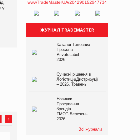
ід
кампанію «Хто б знав» про
е у
асортимент, якого покупці
не очікують побачити на
платформі
ЖУРНАЛ TRADEMASTER
Kraft Heinz скоротила
збиток у першому півріччі
Каталог Головних
Проєктів
PrivateLabel –
2026
Сучасні рішення в
Логістиці&Дистрибуції
– 2026. Травень
Новинки.
Просування
брендів
FMCG.Березень
2026
Всі журнали