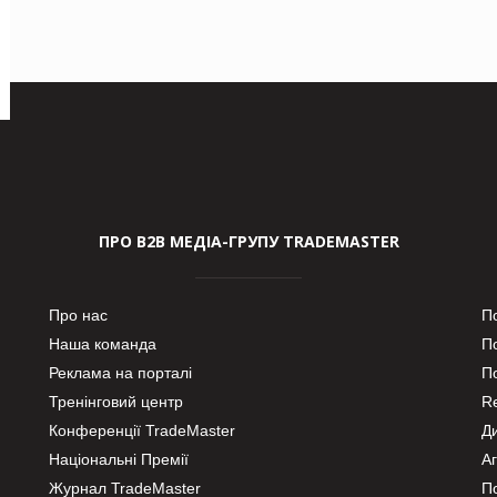
ПРО В2В МЕДІА-ГРУПУ TRADEMASTER
Про нас
П
Наша команда
П
Реклама на порталі
По
Тренінговий центр
Re
Конференції TradeMaster
Д
Національні Премії
А
Журнал TradeMaster
П