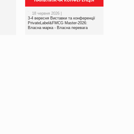
порталі оптової та
роздрібної торгівлі
18 червня 2026 |
www.trademaster.ua.
3-4 вересня Виставки та конференції
правила. Особливості.
PrivateLabel&FMCG Master-2026:
Власна марка - Власна перевага