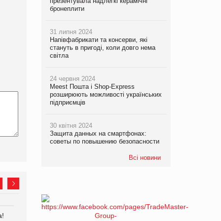
презентувала надлегкі керамічні
бронеплити
31 липня 2024
Напівфабрикати та консерви, які
стануть в пригоді, коли довго нема
світла
24 червня 2024
Meest Пошта і Shop-Express
розширюють можливості українських
підприємців
30 квітня 2024
Защита данных на смартфонах:
советы по повышению безопасности
Всі новини
а!
EVA.UA запустила