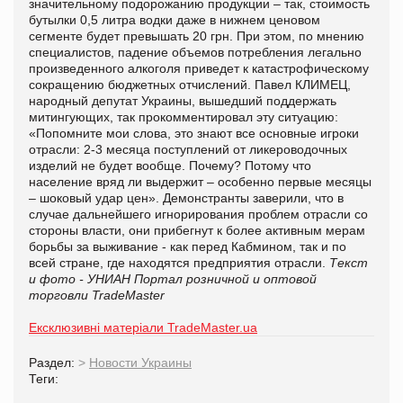
значительному подорожанию продукции – так, стоимость
бутылки 0,5 литра водки даже в нижнем ценовом
сегменте будет превышать 20 грн. При этом, по мнению
специалистов, падение объемов потребления легально
произведенного алкоголя приведет к катастрофическому
сокращению бюджетных отчислений. Павел КЛИМЕЦ,
народный депутат Украины, вышедший поддержать
митингующих, так прокомментировал эту ситуацию:
«Попомните мои слова, это знают все основные игроки
отрасли: 2-3 месяца поступлений от ликероводочных
изделий не будет вообще. Почему? Потому что
население вряд ли выдержит – особенно первые месяцы
– шоковый удар цен». Демонстранты заверили, что в
случае дальнейшего игнорирования проблем отрасли со
стороны власти, они прибегнут к более активным мерам
борьбы за выживание - как перед Кабмином, так и по
всей стране, где находятся предприятия отрасли.
Текст
и фото - УНИАН
Портал розничной и оптовой
торговли TradeMaster
Ексклюзивні матеріали TradeMaster.ua
Раздел:
>
Новости Украины
Теги: