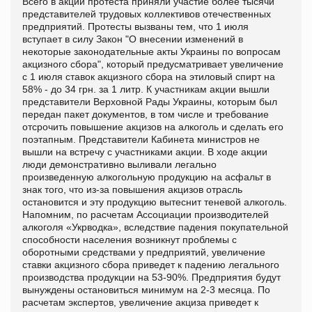
Всего в акции протеста приняли участие более тысячи
представителей трудовых коллективов отечественных
предприятий. Протесты вызваны тем, что 1 июля
вступает в силу Закон "О внесении изменений в
некоторые законодательные акты Украины по вопросам
акцизного сбора", который предусматривает увеличение
с 1 июля ставок акцизного сбора на этиловый спирт на
58% - до 34 грн. за 1 литр. К участникам акции вышли
представители Верховной Рады Украины, которым был
передан пакет документов, в том числе и требование
отсрочить повышение акцизов на алкоголь и сделать его
поэтапным. Представители Кабинета министров не
вышли на встречу с участниками акции. В ходе акции
люди демонстративно выливали легально
произведенную алкогольную продукцию на асфальт в
знак того, что из-за повышения акцизов отрасль
остановится и эту продукцию вытеснит теневой алкоголь.
Напомним, по расчетам Ассоциации производителей
алкоголя «Укрводка», вследствие падения покупательной
способности населения возникнут проблемы с
оборотными средствами у предприятий, увеличение
ставки акцизного сбора приведет к падению легального
производства продукции на 53-90%. Предприятия будут
вынуждены остановиться минимум на 2-3 месяца. По
расчетам экспертов, увеличение акциза приведет к