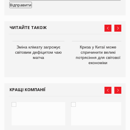
ЧИТАЙТЕ ТАКОЖ
Зміна клімату загрожує
Криза у Китаї може
ne
світовим дефіцитом чаю
спричинити великі
матча
потрясіння для світової
економіки
КРАЩІ КОМПАНІЇ