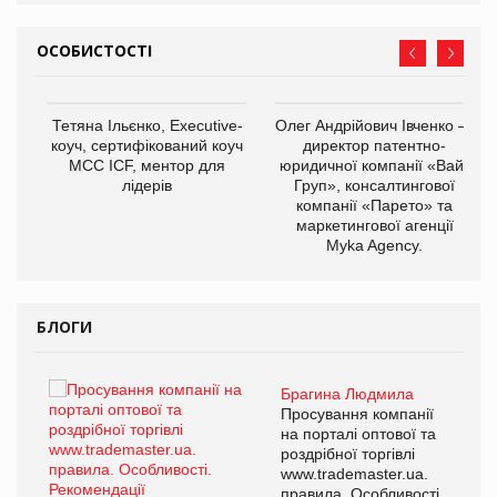
ОСОБИСТОСТІ
,
Тетяна Ільєнко, Executive-
Олег Андрійович Івченко —
ОВ
коуч, сертифікований коуч
директор патентно-
МСС ICF, ментор для
юридичної компанії «Вайз
лідерів
Груп», консалтингової
компанії «Парето» та
маркетингової агенції
Myka Agency.
БЛОГИ
Брагина Людмила
ї
Просування компанії
а
на порталі оптової та
роздрібної торгівлі
www.trademaster.ua.
і.
правила. Особливості.