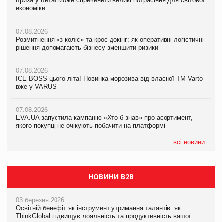
Криза у Китаї може спричинити великі потрясіння для світової
07.08.2026
Криза у Китаї може спричинити великі потрясіння для світової
економіки
ICE BOSS цього літа! Новинка морозива від власної ТМ Varto
економіки
вже у VARUS
07.08.2026
07.08.2026
Розмитнення «з коліс» та крос-докінг: як оперативні логістичні
07.08.2026
Kraft Heinz скоротила збиток у першому півріччі
рішення допомагають бізнесу зменшити ризики
EVA.UA запустила кампанію «Хто б знав» про асортимент,
якого покупці не очікують побачити на платформі
07.08.2026
07.08.2026
Продажі Hugo Boss впали на 9%
ICE BOSS цього літа! Новинка морозива від власної ТМ Varto
06.08.2026
вже у VARUS
Смачна новинка для хвостатих: у VARUS з’явилися паучі
07.08.2026
Varto Paw expert від власної ТМ Varto!
Франція заборонила рекламні дзвінки без згоди клієнтів
07.08.2026
EVA.UA запустила кампанію «Хто б знав» про асортимент,
05.08.2026
якого покупці не очікують побачити на платформі
Мережа супермаркетів VARUS купує мережу магазинів
формату convenience store КОЛО: об’єднана компанія
налічуватиме 374 магазини
всі новини
НОВИНИ B2B
03 березня 2026
Освітній бенефіт як інструмент утримання талантів: як
ThinkGlobal підвищує лояльність та продуктивність вашої