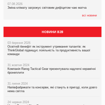
07.08.2026
вже у VARUS
07.08.2026
Kraft Heinz скоротила збиток у першому півріччі
Зміна клімату загрожує світовим дефіцитом чаю матча
07.08.2026
EVA.UA запустила кампанію «Хто б знав» про асортимент,
всі новини
якого покупці не очікують побачити на платформі
НОВИНИ B2B
03 березня 2026
Освітній бенефіт як інструмент утримання талантів: як
ThinkGlobal підвищує лояльність та продуктивність вашої
команди
31 жовтня 2024
Компанія Rarog Tactical Gear презентувала надлегкі керамічні
бронеплити
31 липня 2024
Напівфабрикати та консерви, які стануть в пригоді, коли довго
нема світла
24 червня 2024