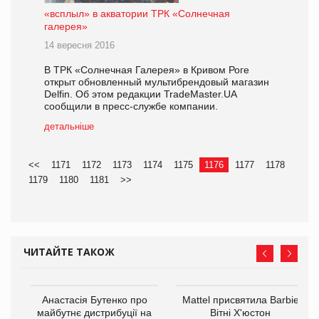
«всплыл» в акватории ТРК «Солнечная
галерея»
14 вересня 2016
В ТРК «Солнечная Галерея» в Кривом Роге
открыт обновленный мультибрендовый магазин
Delfin. Об этом редакции TradeMaster.UA
сообщили в пресс-службе компании.
детальніше
<<
1171
1172
1173
1174
1175
1176
1177
1178
1179
1180
1181
>>
ЧИТАЙТЕ ТАКОЖ
Анастасія Бутенко про
Mattel присвятила Barbie
майбутнє дистрибуції на
Вітні Х'юстон