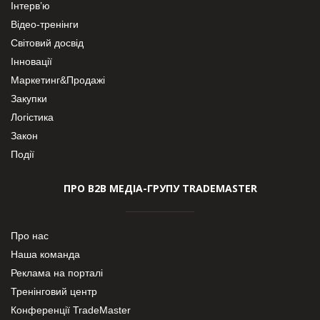
Інтерв’ю
Відео-тренінги
Світовий досвід
Інновації
Маркетинг&Продажі
Закупки
Логістика
Закон
Події
ПРО В2В МЕДІА-ГРУПУ TRADEMASTER
Про нас
Наша команда
Реклама на порталі
Тренінговий центр
Конференції TradeMaster