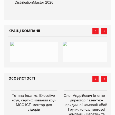
DistributionMaster 2026
КРАЩІ КОМПАНІЇ
ОСОБИСТОСТІ
Тетяна Ільєнко, Executive-
Олег Андрійович Івченко —
коуч, сертифікований коуч
директор патентно-
МСС ICF, ментор для
юридичної компанії «Вайз
лідерів
Груп», консалтингової
компанії «Парето» та