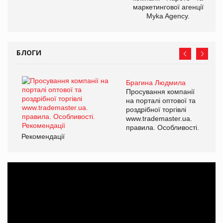
маркетингової агенції
Myka Agency.
БЛОГИ
Брагина Людмила
Просування компанії
на порталі оптової та
роздрібної торгівлі
www.trademaster.ua.
правила. Особливості.
Рекомендації