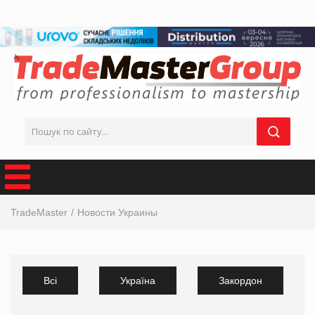
TradeMaster
Новости Украины
Всі
Україна
Закордон