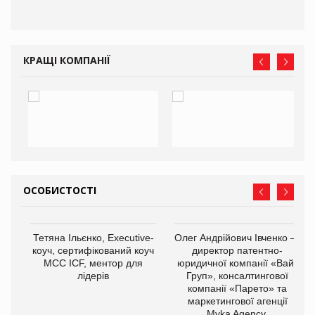
КРАЩІ КОМПАНІЇ
ОСОБИСТОСТІ
,
Тетяна Ільєнко, Executive-
Олег Андрійович Івченко —
ОВ
коуч, сертифікований коуч
директор патентно-
МСС ICF, ментор для
юридичної компанії «Вайз
лідерів
Груп», консалтингової
компанії «Парето» та
маркетингової агенції
Myka Agency.