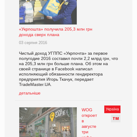
«Укрпошта» получила 205,3 млн грн
дохода сверх плана
03 серпня 2016
Чистый доход УГППС «Укрпочта» за первое
полугодие 2016 составил почти 2,2 млрд грн, что
на 205,3 млн грн больше плана. Об этом на
своей странице в Facebook написал
исполняющий обязанности гендиректора
предприятия Игорь Ткачук, передает
TradeMaster.UA.
детальніше
Україна
WOG
откроет
Т
М
в
августе
три