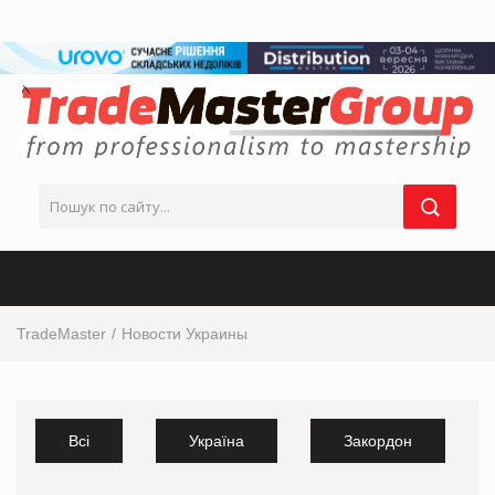
TradeMaster
Новости Украины
Всі
Україна
Закордон