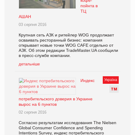
кофе-
пойнта в
ТЦ
АШАН
03 серпня 2016
Крупная сеть АЗК и ритейлер WOG продолжает
осваивать ресторанный бизнес: компания
открывает новые точки WOG CAFE отдельно от
АЗК. Об этом редакции TradeMaster.UA сообщили
в пресс-службе компании.
детальніше
Україна
Индекс
Т
М
потребительского доверия в Украине
вырос на 6 пунктов
02 серпня 2016
Согласно результатам исследования The Nielsen
Global Consumer Confidence and Spending
Intentions Survey, индекс потребительского