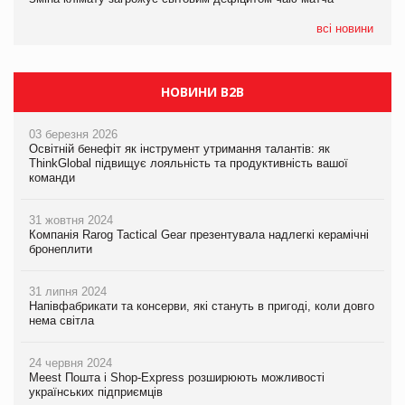
07.08.2026
EVA.UA запустила кампанію «Хто б знав» про асортимент,
всі новини
якого покупці не очікують побачити на платформі
НОВИНИ B2B
03 березня 2026
Освітній бенефіт як інструмент утримання талантів: як
ThinkGlobal підвищує лояльність та продуктивність вашої
команди
31 жовтня 2024
Компанія Rarog Tactical Gear презентувала надлегкі керамічні
бронеплити
31 липня 2024
Напівфабрикати та консерви, які стануть в пригоді, коли довго
нема світла
24 червня 2024
Meest Пошта і Shop-Express розширюють можливості
українських підприємців