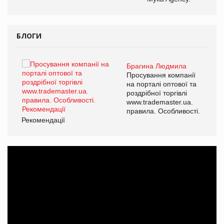
БЛОГИ
Брагина Людмила
ї
Просування компанії
а
на порталі оптової та
роздрібної торгівлі
www.trademaster.ua.
і.
правила. Особливості.
Рекомендації
Ре