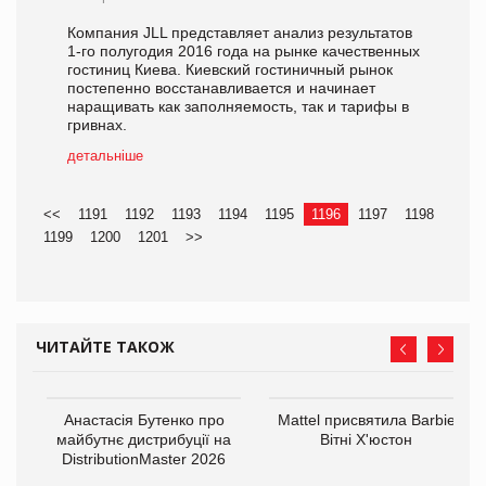
Компания JLL представляет анализ результатов
1-го полугодия 2016 года на рынке качественных
гостиниц Киева. Киевский гостиничный рынок
постепенно восстанавливается и начинает
наращивать как заполняемость, так и тарифы в
гривнах.
детальніше
<<
1191
1192
1193
1194
1195
1196
1197
1198
1199
1200
1201
>>
ЧИТАЙТЕ ТАКОЖ
Анастасія Бутенко про
Mattel присвятила Barbie
оди
майбутнє дистрибуції на
Вітні Х'юстон
DistributionMaster 2026