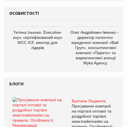
ОСОБИСТОСТІ
Тетяна Ільєнко, Executive-
Олег Андрійович Івченко —
коуч, сертифікований коуч
директор патентно-
МСС ICF, ментор для
юридичної компанії «Вайз
лідерів
Груп», консалтингової
компанії «Парето» та
маркетингової агенції
Myka Agency.
БЛОГИ
Брагина Людмила
Просування компанії
на порталі оптової та
роздрібної торгівлі
www.trademaster.ua.
правила. Особливості.