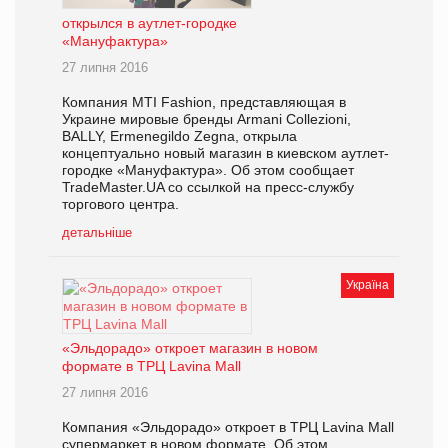
открылся в аутлет-городке
«Мануфактура»
27 липня 2016
Компания MTI Fashion, представляющая в
Украине мировые бренды Armani Collezioni,
BALLY, Ermenegildo Zegna, открыла
концептуально новый магазин в киевском аутлет-
городке «Мануфактура». Об этом сообщает
TradeMaster.UA со ссылкой на пресс-службу
торгового центра.
детальніше
Україна
«Эльдорадо» откроет магазин в новом
формате в ТРЦ Lavina Mall
27 липня 2016
Компания «Эльдорадо» откроет в ТРЦ Lavina Mall
супермаркет в новом формате. Об этом