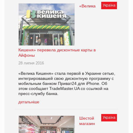
Україна
«Велика
Кишеня» перевела дисконтные карты в
Айфоны
28 липня 2016
«Велика Кишеня» стала первой в Украине сетью,
интегрировавшей свою дисконтную программу с
мобильным банком Приват24 для iPhone. Об
этом сообщает TradeMaster.UA со ссылкой на
пресс-службу банка.
детальніше
Україна
Шестой
магазин