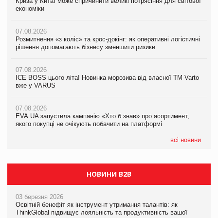
Криза у Китаї може спричинити великі потрясіння для світової
07.08.2026
Криза у Китаї може спричинити великі потрясіння для світової
економіки
ICE BOSS цього літа! Новинка морозива від власної ТМ Varto
економіки
вже у VARUS
07.08.2026
07.08.2026
Розмитнення «з коліс» та крос-докінг: як оперативні логістичні
07.08.2026
Kraft Heinz скоротила збиток у першому півріччі
рішення допомагають бізнесу зменшити ризики
EVA.UA запустила кампанію «Хто б знав» про асортимент,
якого покупці не очікують побачити на платформі
07.08.2026
07.08.2026
Продажі Hugo Boss впали на 9%
ICE BOSS цього літа! Новинка морозива від власної ТМ Varto
06.08.2026
вже у VARUS
Смачна новинка для хвостатих: у VARUS з’явилися паучі
07.08.2026
Varto Paw expert від власної ТМ Varto!
Франція заборонила рекламні дзвінки без згоди клієнтів
07.08.2026
EVA.UA запустила кампанію «Хто б знав» про асортимент,
05.08.2026
якого покупці не очікують побачити на платформі
Мережа супермаркетів VARUS купує мережу магазинів
формату convenience store КОЛО: об’єднана компанія
налічуватиме 374 магазини
всі новини
НОВИНИ B2B
03 березня 2026
Освітній бенефіт як інструмент утримання талантів: як
ThinkGlobal підвищує лояльність та продуктивність вашої