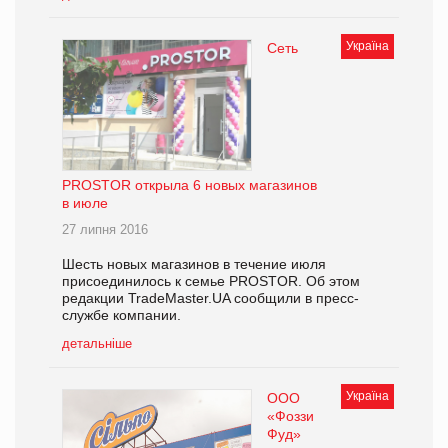
Україна
Cеть
PROSTOR открыла 6 новых магазинов
в июле
27 липня 2016
Шесть новых магазинов в течение июля
присоединилось к семье PROSTOR. Об этом
редакции TradeMaster.UA сообщили в пресс-
службе компании.
детальніше
Україна
ООО
«Фоззи
Фуд»