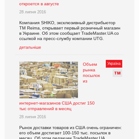
откроется в августе
28 липня 2016
Компания SHIKO, эксклюзивный дистрибьютор
ТМ Reima, открывает первый розничный магазин
в Украине. Об этом сообщает TradeMaster.UA со
ссылкой на пресс-службу компании UTG.
детальніше
Україна
Объем
рынка
Т
М
посылок
из
интернет-магазинов США достиг 150
тыс отправлений в месяц
28 липня 2016
Рынок доставки товаров из США очень ограничен:
его объем достигает 100-150 тыс. посылок в
месяц. Об этом редакции TradeMaster.UA