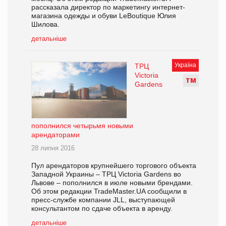
рассказала директор по маркетингу интернет-
магазина одежды и обуви LeBoutique Юлия
Шилова.
детальніше
Україна
ТРЦ
Victoria
Т
М
Gardens
пополнился четырьмя новыми
арендаторами
28 липня 2016
Пул арендаторов крупнейшего торгового объекта
Западной Украины – ТРЦ Victoria Gardens во
Львове – пополнился в июле новыми брендами.
Об этом редакции TradeMaster.UA сообщили в
пресс-службе компании JLL, выступающей
консультантом по сдаче объекта в аренду.
детальніше