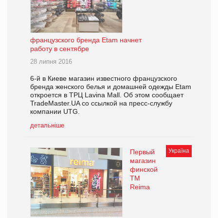
французского бренда Etam начнет
работу в сентябре
28 липня 2016
6-й в Киеве магазин известного французского
бренда женского белья и домашней одежды Etam
откроется в ТРЦ Lavina Mall. Об этом сообщает
TradeMaster.UA со ссылкой на пресс-службу
компании UTG.
детальніше
Україна
Первый
магазин
финской
ТМ
Reima