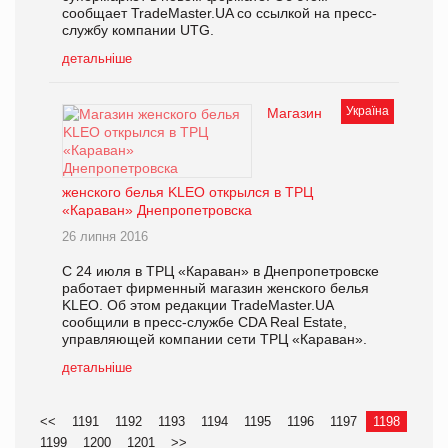
сообщает TradeMaster.UA со ссылкой на пресс-
службу компании UTG.
детальніше
Україна
Магазин
женского белья KLEO открылся в ТРЦ
«Караван» Днепропетровска
26 липня 2016
С 24 июля в ТРЦ «Караван» в Днепропетровске
работает фирменный магазин женского белья
KLEO. Об этом редакции TradeMaster.UA
сообщили в пресс-службе CDA Real Estate,
управляющей компании сети ТРЦ «Караван».
детальніше
<<
1191
1192
1193
1194
1195
1196
1197
1198
1199
1200
1201
>>