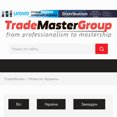
TradeMaster
Новости Украины
Всі
Україна
Закордон