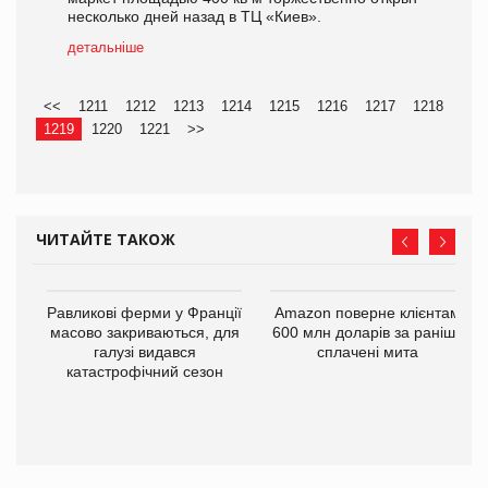
несколько дней назад в ТЦ «Киев».
детальніше
<<
1211
1212
1213
1214
1215
1216
1217
1218
1219
1220
1221
>>
ЧИТАЙТЕ ТАКОЖ
і
Равликові ферми у Франції
Amazon поверне клієнтам
масово закриваються, для
600 млн доларів за раніше
галузі видався
сплачені мита
катастрофічний сезон