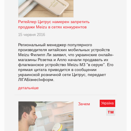
Ритейлер Цитрус намерен запретить
продажи Meizu в сетях конкурентов
15 червня 2016
Региональный менеджер популярного
производителя китайских мобильных устройств
Meizu Филипп Ли заявил, что украинские онлайн-
магазины Розетка и Алло начали продавать их
флагманское устройство Meizu M3 "в серую". Его
прямая цитата приводится в сообщении
украинской розничной сети Цитрус, передает
ЛIГАБiзнесIнформ.
детальніше
Україна
Зачем
Т
М