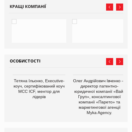
КРАЩІ КОМПАНІЇ
ОСОБИСТОСТІ
,
Тетяна Ільєнко, Executive-
Олег Андрійович Івченко —
ОВ
коуч, сертифікований коуч
директор патентно-
МСС ICF, ментор для
юридичної компанії «Вайз
лідерів
Груп», консалтингової
компанії «Парето» та
маркетингової агенції
Myka Agency.