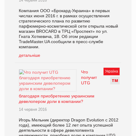
14 червня 2016
Компания ООО «Брокард-Украина» в первых
числах июня 2016 г. в рамках осуществления
стратегического плана по развитию
парфюмерно-косметической сети открыла новый
магазин BROCARD в ТРЦ «Проспект» по ул.
Гната Хоткевича, 1В. Об этом редакции
TradeMaster.UA сообщили в пресс-службе
компании.
детальніше
Україна
Что
получит
Т
М
UTG
благодаря приобретению украинским
девелопером доли в компании?
14 червня 2016
Игорь Мельник (директор Dragon Evolution с 2012
года), имеющий более 12 лет опыта успешной
деятельности в сфере девелопмента
недвижимости, приобрел долю в компании UTG,