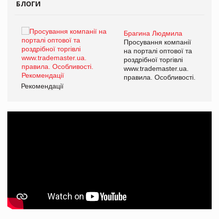
БЛОГИ
Брагина Людмила
ї
Просування компанії
а
на порталі оптової та
роздрібної торгівлі
www.trademaster.ua.
і.
правила. Особливості.
Рекомендації
Ре