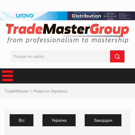
TradeMaster
Новости Украины
Всі
Україна
Закордон