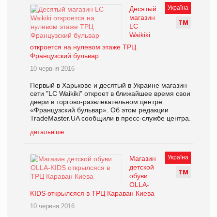
Україна
Десятый
магазин
Т
М
LC
Waikiki
откроется на нулевом этаже ТРЦ
Французский бульвар
10 червня 2016
Первый в Харькове и десятый в Украине магазин
сети "LC Waikiki" откроет в ближайшее время свои
двери в торгово-развлекательном центре
«Французский бульвар». Об этом редакции
TradeMaster.UA сообщили в пресс-службе центра.
детальніше
Україна
Магазин
детской
Т
М
обуви
OLLA-
KIDS открылсяся в ТРЦ Караван Киева
10 червня 2016