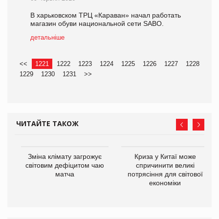
В харьковском ТРЦ «Караван» начал работать
магазин обуви национальной сети SABO.
детальніше
<<
1221
1222
1223
1224
1225
1226
1227
1228
1229
1230
1231
>>
ЧИТАЙТЕ ТАКОЖ
Зміна клімату загрожує
Криза у Китаї може
світовим дефіцитом чаю
спричинити великі
матча
потрясіння для світової
економіки