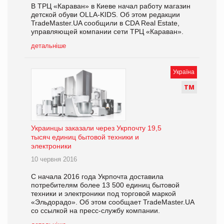
В ТРЦ «Караван» в Киеве начал работу магазин
детской обуви OLLA-KIDS. Об этом редакции
TradeMaster.UA сообщили в CDA Real Estate,
управляющей компании сети ТРЦ «Караван».
детальніше
Україна
Т
М
Украинцы заказали через Укрпочту 19,5
тысяч единиц бытовой техники и
электроники
10 червня 2016
С начала 2016 года Укрпочта доставила
потребителям более 13 500 единиц бытовой
техники и электроники под торговой маркой
«Эльдорадо». Об этом сообщает TradeMaster.UA
со ссылкой на пресс-службу компании.