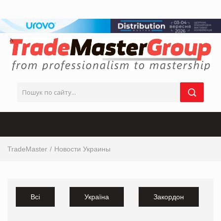
TradeMaster
Новости Украины
Всі
Україна
Закордон