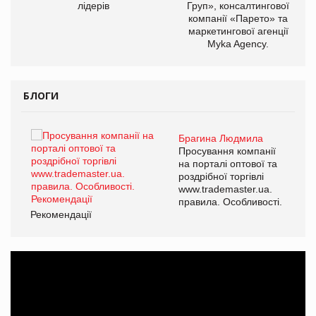
лідерів
Груп», консалтингової
компанії «Парето» та
маркетингової агенції
Myka Agency.
БЛОГИ
Брагина Людмила
ї
Просування компанії
а
на порталі оптової та
роздрібної торгівлі
www.trademaster.ua.
і.
правила. Особливості.
Рекомендації
Ре