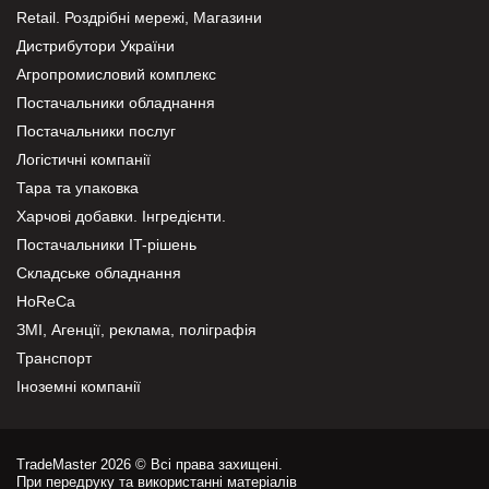
Retail. Роздрібні мережі, Магазини
Дистрибутори України
Агропромисловий комплекс
Постачальники обладнання
Постачальники послуг
Логістичні компанії
Тара та упаковка
Харчові добавки. Інгредієнти.
Постачальники IT-рішень
Складське обладнання
HoReCa
ЗМІ, Агенції, реклама, поліграфія
Транспорт
Іноземні компанії
TradeMaster 2026 © Всі права захищені.
При передруку та використанні матеріалів