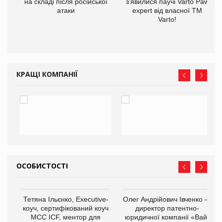
на складі після російської
з’явилися паучі Varto Paw
атаки
expert від власної ТМ
Varto!
КРАЩІ КОМПАНІЇ
ОСОБИСТОСТІ
,
Тетяна Ільєнко, Executive-
Олег Андрійович Івченко —
ОВ
коуч, сертифікований коуч
директор патентно-
МСС ICF, ментор для
юридичної компанії «Вайз