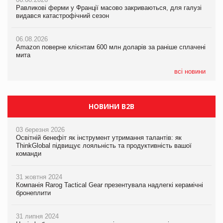
Равликові ферми у Франції масово закриваються, для галузі
05.08.2026
Amazon поверне клієнтам 600 млн доларів за раніше сплачені
видався катастрофічний сезон
Смачне поповнення дитячого меню: у VARUS з’явилися
мита
новинки від ТМ ТОКЕРИ
06.08.2026
05.08.2026
Amazon поверне клієнтам 600 млн доларів за раніше сплачені
05.08.2026
У Євросоюзі набули чинності нові правила щодо штучного
мита
Сергій Лісунов про заморожені хлібобулочні вироби на
інтелекту
PrivateLabel&FMCG Master 2026
всі новини
НОВИНИ B2B
03 березня 2026
Освітній бенефіт як інструмент утримання талантів: як
ThinkGlobal підвищує лояльність та продуктивність вашої
команди
31 жовтня 2024
Компанія Rarog Tactical Gear презентувала надлегкі керамічні
бронеплити
31 липня 2024