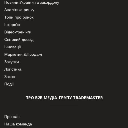
Новини України та закордону
Аналітика ринку
Топи про ринок
Інтерв’ю
Відео-тренінги
Світовий досвід
Інновації
Маркетинг&Продажі
Закупки
Логістика
Закон
Події
ПРО В2В МЕДІА-ГРУПУ TRADEMASTER
Про нас
Наша команда