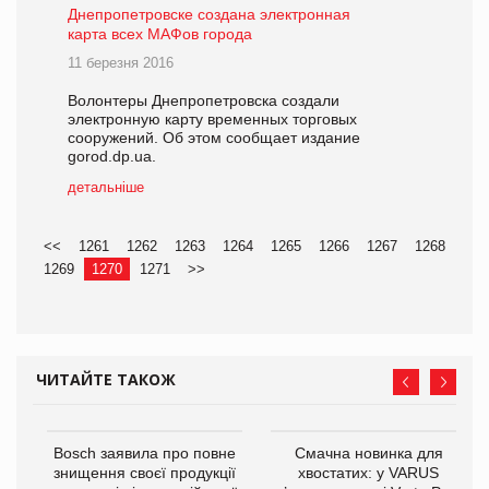
Днепропетровске создана электронная
карта всех МАФов города
11 березня 2016
Волонтеры Днепропетровска создали
электронную карту временных торговых
сооружений. Об этом сообщает издание
gorod.dp.ua.
детальніше
<<
1261
1262
1263
1264
1265
1266
1267
1268
1269
1270
1271
>>
ЧИТАЙТЕ ТАКОЖ
 $1
Bosch заявила про повне
Смачна новинка для
знищення своєї продукції
хвостатих: у VARUS