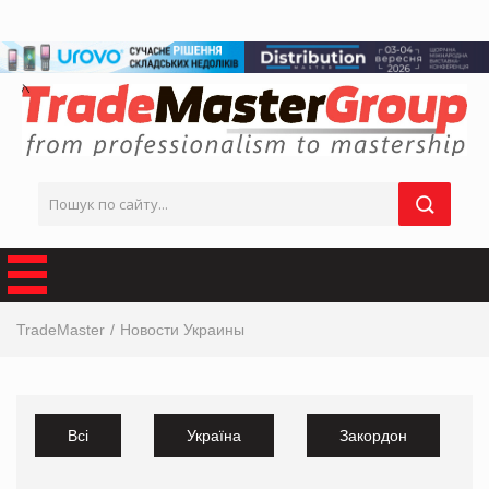
TradeMaster
Новости Украины
Всі
Україна
Закордон