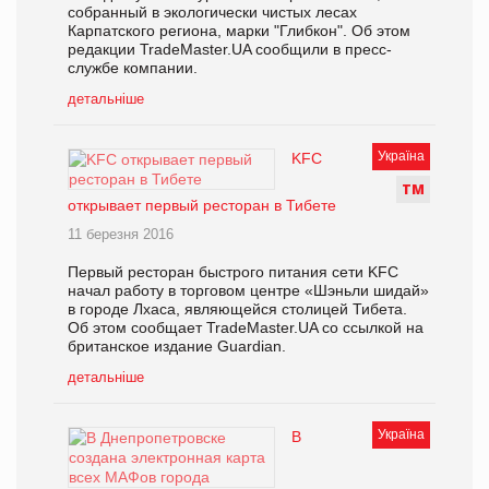
собранный в экологически чистых лесах
Карпатского региона, марки "Глибкон". Об этом
редакции TradeMaster.UA сообщили в пресс-
службе компании.
детальніше
Україна
KFC
Т
М
открывает первый ресторан в Тибете
11 березня 2016
Первый ресторан быстрого питания сети KFC
начал работу в торговом центре «Шэньли шидай»
в городе Лхаса, являющейся столицей Тибета.
Об этом сообщает TradeMaster.UA со ссылкой на
британское издание Guardian.
детальніше
Україна
В