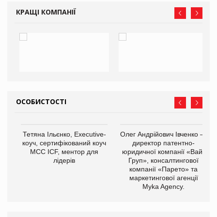
КРАЩІ КОМПАНІЇ
ОСОБИСТОСТІ
,
Тетяна Ільєнко, Executive-
Олег Андрійович Івченко —
ОВ
коуч, сертифікований коуч
директор патентно-
МСС ICF, ментор для
юридичної компанії «Вайз
лідерів
Груп», консалтингової
компанії «Парето» та
маркетингової агенції
Myka Agency.