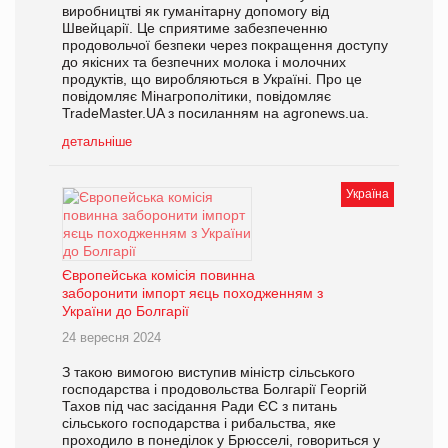
виробництві як гуманітарну допомогу від
Швейцарії. Це сприятиме забезпеченню
продовольчої безпеки через покращення доступу
до якісних та безпечних молока і молочних
продуктів, що виробляються в Україні. Про це
повідомляє Мінагрополітики, повідомляє
TradeMaster.UA з посиланням на agronews.ua.
детальніше
Україна
Європейська комісія повинна
заборонити імпорт яєць походженням з
України до Болгарії
24 вересня 2024
З такою вимогою виступив міністр сільського
господарства і продовольства Болгарії Георгій
Тахов під час засідання Ради ЄС з питань
сільського господарства і рибальства, яке
проходило в понеділок у Брюсселі, говориться у