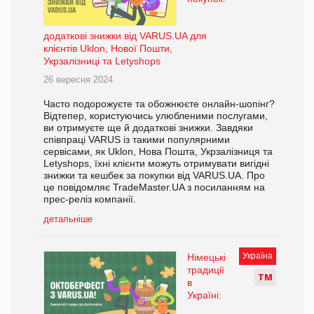
додаткові знижки від VARUS.UA для
клієнтів Uklon, Нової Пошти,
Укрзалізниці та Letyshops
26 вересня 2024
Часто подорожуєте та обожнюєте онлайн-шопінг?
Відтепер, користуючись улюбленими послугами,
ви отримуєте ще й додаткові знижки. Завдяки
співпраці VARUS із такими популярними
сервісами, як Uklon, Нова Пошта, Укрзалізниця та
Letyshops, їхні клієнти можуть отримувати вигідні
знижки та кешбек за покупки від VARUS.UA. Про
це повідомляє TradeMaster.UA з посиланням на
прес-реліз компанії.
детальніше
Україна
Німецькі
традиції
Т
М
в
Україні: