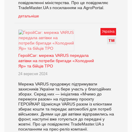
повідомленні міністерства. Про це повідомляє
TradeMaster.UA з посиланням на AgroPortal.
детальніше
Україна
Т
М
ГеройCar: мережа VARUS передала
автівки на потреби бригади «Холодний
Яр» та бійців ТРО
24 вересня 2024
Мережа VARUS продовжує підтримувати
захисників України та бере участь у благодійних
зборах. Серед них — ініціатива «Мчимо до
перемоги разом» на підтримку проєкту
ГЕРОЙКАР. Щомісяця VARUS разом із клієнтами
збирає кошти та передає автомобілі для потреб
військових. Днями ще дві автівки відправились на
фронт, наступні вже готуються до передачі у
жовтні. Про це повідомляє TradeMaster.UA з
посиланням на прес-реліз компанії.