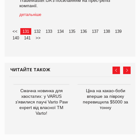
TradeMaster.UA з посиланням на прес-реліз
компанії.
детальніше
<<
131
132
133
134
135
136
137
138
139
140
141
>>
ЧИТАЙТЕ ТАКОЖ
у
Смачна новинка для
Ціна на какао-боби
хвостатих: у VARUS
вперше за півроку
з’явилися паучі Varto Paw
перевищила $5000 за
expert від власної ТМ
тонну
Varto!