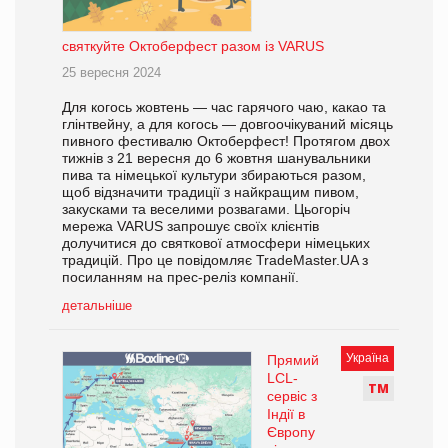
святкуйте Октоберфест разом із VARUS
25 вересня 2024
Для когось жовтень — час гарячого чаю, какао та
глінтвейну, а для когось — довгоочікуваний місяць
пивного фестивалю Октоберфест! Протягом двох
тижнів з 21 вересня до 6 жовтня шанувальники
пива та німецької культури збираються разом,
щоб відзначити традиції з найкращим пивом,
закусками та веселими розвагами. Цьогоріч
мережа VARUS запрошує своїх клієнтів
долучитися до святкової атмосфери німецьких
традицій. Про це повідомляє TradeMaster.UA з
посиланням на прес-реліз компанії.
детальніше
Україна
Прямий
LCL-
Т
М
сервіс з
Індії в
Європу