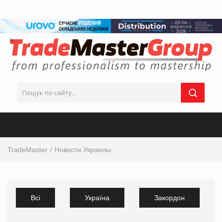
TradeMaster
Новости Украины
Всі
Україна
Закордон