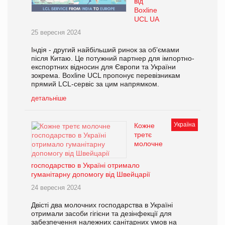
від
Boxline
UCL UA
25 вересня 2024
Індія - другий найбільший ринок за обʼємами
після Китаю. Це потужний партнер для імпортно-
експортних відносин для Європи та України
зокрема. Boxline UCL пропонує перевізникам
прямий LCL-сервіс за цим напрямком.
детальніше
Україна
Кожне
третє
молочне
господарство в Україні отримало
гуманітарну допомогу від Швейцарії
24 вересня 2024
Двісті два молочних господарства в Україні
отримали засоби гігієни та дезінфекції для
забезпечення належних санітарних умов на