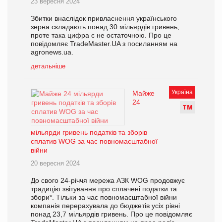
23 вересня 2024
Збитки внаслідок привласнення українського
зерна складають понад 30 мільярдів гривень,
проте така цифра є не остаточною. Про це
повідомляє TradeMaster.UA з посиланням на
agronews.ua.
детальніше
Україна
Майже
24
Т
М
мільярди гривень податків та зборів
сплатив WOG за час повномасштабної
війни
20 вересня 2024
До свого 24-річчя мережа АЗК WOG продовжує
традицію звітування про сплачені податки та
збори*. Тільки за час повномасштабної війни
компанія перерахувала до бюджетів усіх рівні
понад 23,7 мільярдів гривень. Про це повідомляє