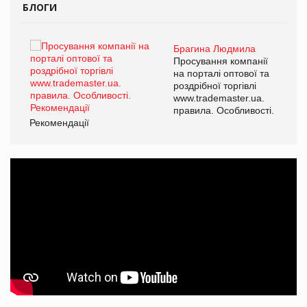
БЛОГИ
Брагина Людмила
ї
Просування компанії
а
на порталі оптової та
роздрібної торгівлі
www.trademaster.ua.
і.
правила. Особливості.
Рекомендації
Ре