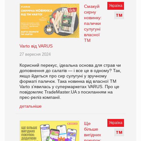
Україна
Смакуй
сирну
Т
М
новинку:
палички
сулугуні
власної
ТМ
Varto від VARUS
27 вересня 2024
Корисний перекус, ідеальна основа для страв чи
доповнення до салатів — і все це в одному? Так,
якщо йдеться про сир сулугуні у зручному
форматі паличок. Така новинка від власної ТМ
Varto з’явилась у супермаркетах VARUS. Про це
повідомляє TradeMaster.UA з посиланням на
прес-реліз компанії.
детальніше
Україна
Ще
більше
Т
М
вигідних
покупок: