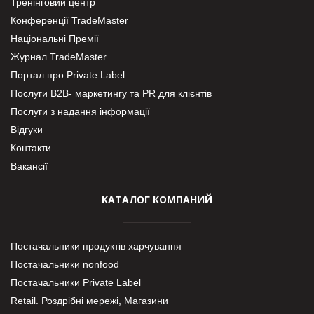
Тренінговий центр
Конференції TradeMaster
Національні Премії
Журнал TradeMaster
Портал про Private Label
Послуги В2В- маркетингу та PR для клієнтів
Послуги з надання інформації
Відгуки
Контакти
Вакансії
КАТАЛОГ КОМПАНИЙ
Постачальники продуктів харчування
Постачальники nonfood
Постачальники Private Label
Retail. Роздрібні мережі, Магазини