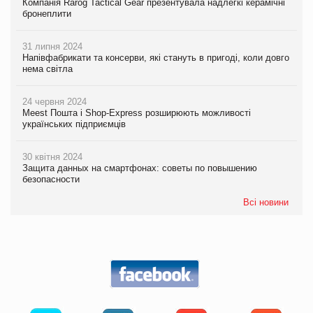
Компанія Rarog Tactical Gear презентувала надлегкі керамічні
бронеплити
31 липня 2024
Напівфабрикати та консерви, які стануть в пригоді, коли довго
нема світла
24 червня 2024
Meest Пошта і Shop-Express розширюють можливості
українських підприємців
30 квітня 2024
Защита данных на смартфонах: советы по повышению
безопасности
Всі новини