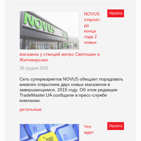
Україна
NOVUS
откроет
до
конца
года 2
новых
магазина у станций метро Святошин и
Житомирская
28 грудня 2015
Сеть супермаркетов NOVUS обещает порадовать
киевлян открытием двух новых магазинов в
завершающемся, 2015 году. Об этом редакции
TradeMaster.UA сообщили в пресс-службе
компании.
детальніше
Україна
Что
ждет