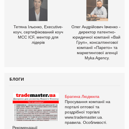
,
Тетяна Ільєнко, Executive-
Олег Андрійович Івченко —
ОВ
коуч, сертифікований коуч
директор патентно-
МСС ICF, ментор для
юридичної компанії «Вайз
лідерів
Груп», консалтингової
компанії «Парето» та
маркетингової агенції
Myka Agency.
БЛОГИ
Брагина Людмила
Просування компанії на
порталі оптової та
роздрібної торгівлі
www.trademaster.ua.
правила. Особливості.
Рекомендації
Ре