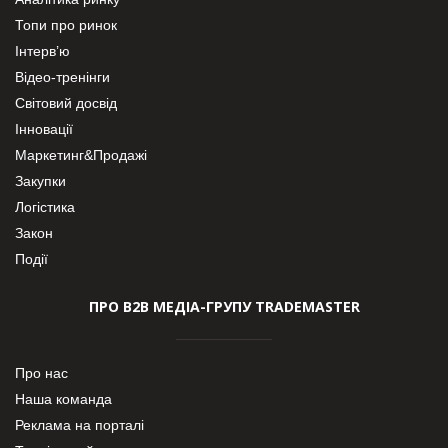
Топи про ринок
Інтерв’ю
Відео-тренінги
Світовий досвід
Інновації
Маркетинг&Продажі
Закупки
Логістика
Закон
Події
ПРО В2В МЕДІА-ГРУПУ TRADEMASTER
Про нас
Наша команда
Реклама на порталі