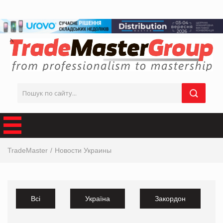
TradeMaster
Новости Украины
Всі
Україна
Закордон