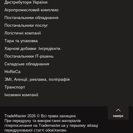
Дистрибутори України
Агропромисловий комплекс
Постачальники обладнання
Постачальники послуг
Логістичні компанії
Тара та упаковка
Харчові добавки. Інгредієнти.
Постачальники IT-рішень
Складське обладнання
HoReCa
ЗМІ, Агенції, реклама, поліграфія
Транспорт
Іноземні компанії
TradeMaster 2026 © Всі права захищені.
При передруку та використанні матеріалів
гіперпосилання на Trademaster.ua у першому абзаці
передрукованої статті обов'язкове.