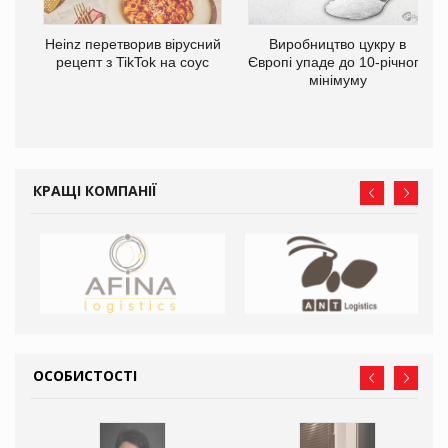
та
Heinz перетворив вірусний
Виробництво цукру в
ні
рецепт з TikTok на соус
Європі упаде до 10-річного
мінімуму
КРАЩІ КОМПАНІЇ
ОСОБИСТОСТІ