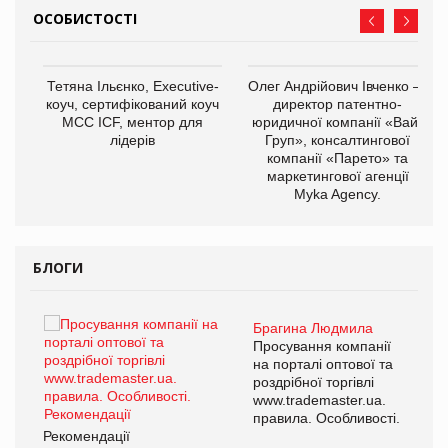
ОСОБИСТОСТІ
,
Тетяна Ільєнко, Executive-
Олег Андрійович Івченко —
ОВ
коуч, сертифікований коуч
директор патентно-
МСС ICF, ментор для
юридичної компанії «Вайз
лідерів
Груп», консалтингової
компанії «Парето» та
маркетингової агенції
Myka Agency.
БЛОГИ
Брагина Людмила
ї
Просування компанії
а
на порталі оптової та
роздрібної торгівлі
www.trademaster.ua.
і.
правила. Особливості.
Рекомендації
Ре