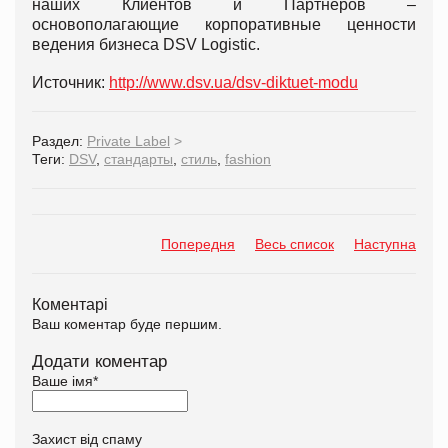
наших Клиентов и Партнеров –
основополагающие корпоративные ценности
ведения бизнеса DSV Logistic.
Источник:
http://www.dsv.ua/dsv-diktuet-modu
Раздел:
Private Label
>
Теги:
DSV
,
стандарты
,
стиль
,
fashion
Попередня
Весь список
Наступна
Коментарі
Ваш коментар буде першим.
Додати коментар
Ваше імя
*
Захист від спаму