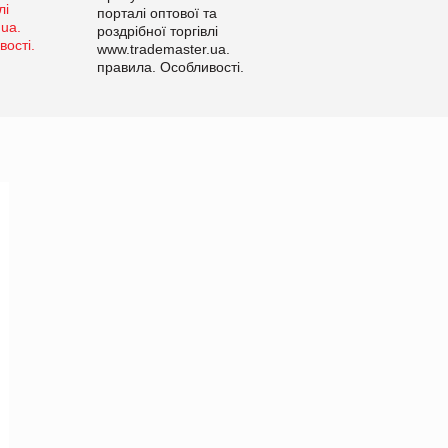
порталі оптової та
роздрібної торгівлі
www.trademaster.ua.
правила. Особливості.
Рекомендації