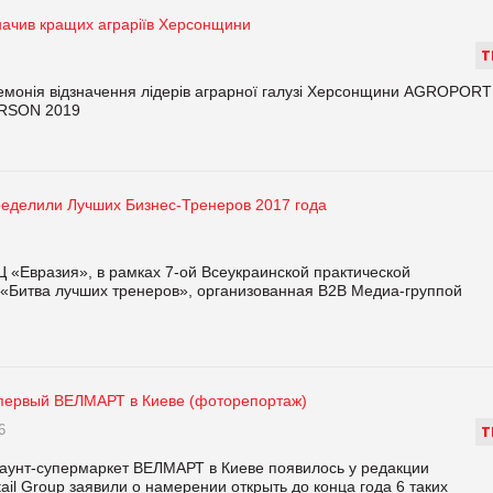
начив кращих аграріїв Херсонщини
Т
емонія відзначення лідерів аграрної галузі Херсонщини AGROPORT
RSON 2019
ределили Лучших Бизнес-Тренеров 2017 года
Ц «Евразия», в рамках 7-ой Всеукраинской практической
«Битва лучших тренеров», организованная B2B Медиа-группой
 первый ВЕЛМАРТ в Киеве (фоторепортаж)
6
Т
аунт-супермаркет ВЕЛМАРТ в Киеве появилось у редакции
tail Group заявили о намерении открыть до конца года 6 таких