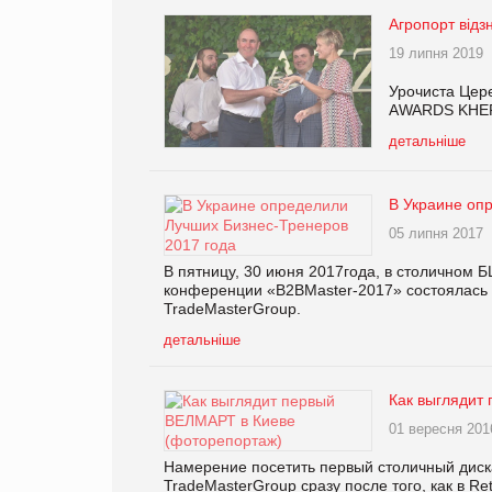
Агропорт відз
19 липня 2019
Урочиста Цер
АWARDS KHE
детальніше
В Украине оп
05 липня 2017
В пятницу, 30 июня 2017года, в столичном Б
конференции «B2BMaster-2017» состоялась 
TradeMasterGroup.
детальніше
Как выглядит
01 вересня 201
Намерение посетить первый столичный диск
TradeMasterGroup сразу после того, как в Re