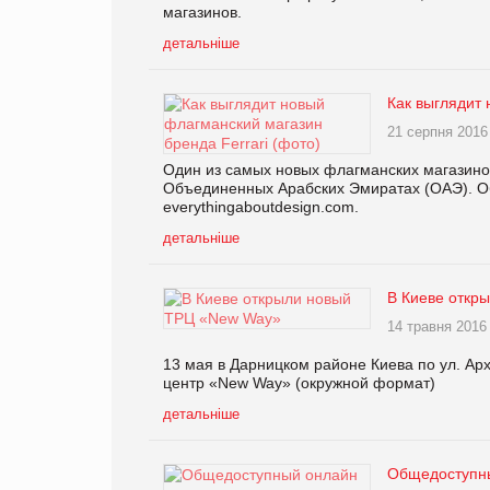
магазинов.
детальніше
Как выглядит 
21 серпня 2016
Один из самых новых флагманских магазинов 
Объединенных Арабских Эмиратах (ОАЭ). Об
everythingaboutdesign.com.
детальніше
В Киеве откр
14 травня 2016
13 мая в Дарницком районе Киева по ул. Ар
центр «New Way» (окружной формат)
детальніше
Общедоступны