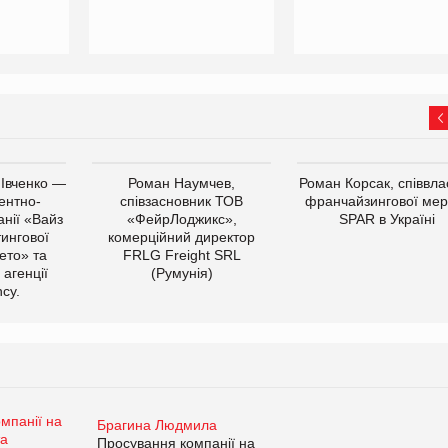
 Івченко —
Роман Наумчев,
Роман Корсак, співвла
ентно-
співзасновник ТОВ
франчайзингової мер
нії «Вайз
«ФейрЛоджикс»,
SPAR в Україні
тингової
комерційний директор
ето» та
FRLG Freight SRL
 агенції
(Румунія)
cy.
Брагина Людмила
Просування компанії на