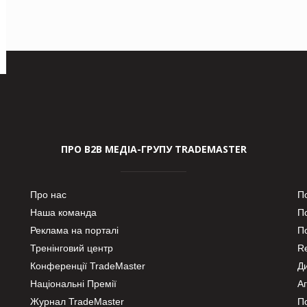
ПРО В2В МЕДІА-ГРУПУ TRADEMASTER
Про нас
П
Наша команда
П
Реклама на порталі
По
Тренінговий центр
Re
Конференції TradeMaster
Д
Національні Премії
А
Журнал TradeMaster
П