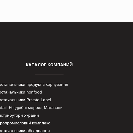
КАТАЛОГ КОМПАНИЙ
остачальники продуктів харчування
остачальники nonfood
стачальники Private Label
tail. Роздрібні мережі, Магазини
истрибутори України
гропромисловий комплекс
остачальники обладнання