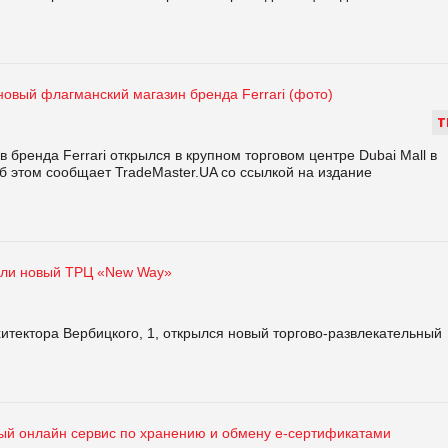
новый флагманский магазин бренда Ferrari (фото)
Т
бренда Ferrari открылся в крупном торговом центре Dubai Mall в
 этом сообщает TradeMaster.UA со ссылкой на издание
ыли новый ТРЦ «New Way»
хитектора Вербицкого, 1, открылся новый торгово-развлекательный
й онлайн сервис по хранению и обмену e-сертификатами