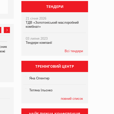
ТЕНДЕРИ
21 січня 2026
ТДВ «Золотоніський маслоробний
комбінат»
03 липня 2023
Тендери компанії
сник
Олексій Логачов-Михайлов
Яна Сараніна, директор
Всі тендери
ежі
Файно маркет Директор
компанії «УкраМарин»
департаменту з
виробництва
ТРЕНІНГОВИЙ ЦЕНТР
Яна Олентир
Тетяна Ільєнко
повний список
Брагина Людмила
Просування компанії на
НАЙБЛИЖЧА КОНФЕРЕНЦІЯ