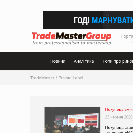
Порта
Новини
Аналітика
Топи про рино
TradeMaster
Private Label
Покупець змін
23 червня 2026
Покупець став
тенденції FMC