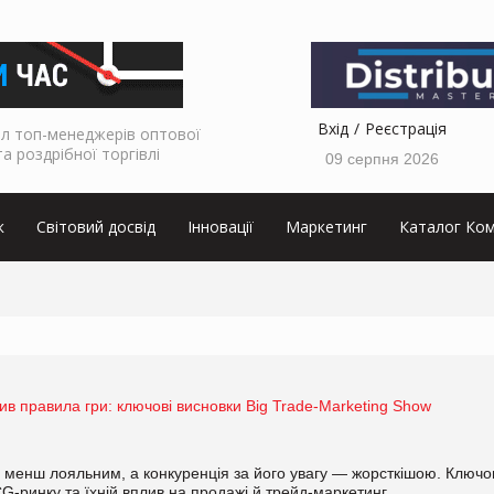
Вхід
Реєстрація
л топ-менеджерів оптової
та роздрібної торгівлі
09 серпня 2026
к
Світовий досвід
Інновації
Маркетинг
Каталог Ком
ив правила гри: ключові висновки Big Trade-Marketing Show
 менш лояльним, а конкуренція за його увагу — жорсткішою. Ключо
G-ринку та їхній вплив на продажі й трейд-маркетинг.