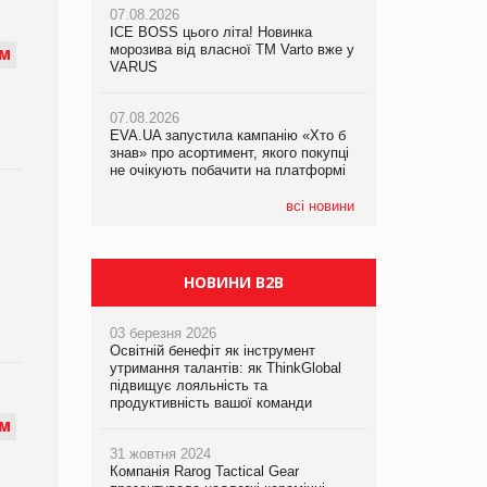
07.08.2026
ICE BOSS цього літа! Новинка
06.08.2026
07.08.2026
морозива від власної ТМ Varto вже у
Смачна новинка для хвостатих: у
М
Франція заборонила рекламні дзвінки
VARUS
VARUS з’явилися паучі Varto Paw
без згоди клієнтів
expert від власної ТМ Varto!
07.08.2026
EVA.UA запустила кампанію «Хто б
05.08.2026
знав» про асортимент, якого покупці
Мережа супермаркетів VARUS купує
не очікують побачити на платформі
мережу магазинів формату
convenience store КОЛО: об’єднана
компанія налічуватиме 374 магазини
всі новини
НОВИНИ B2B
03 березня 2026
Освітній бенефіт як інструмент
утримання талантів: як ThinkGlobal
підвищує лояльність та
продуктивність вашої команди
М
31 жовтня 2024
Компанія Rarog Tactical Gear