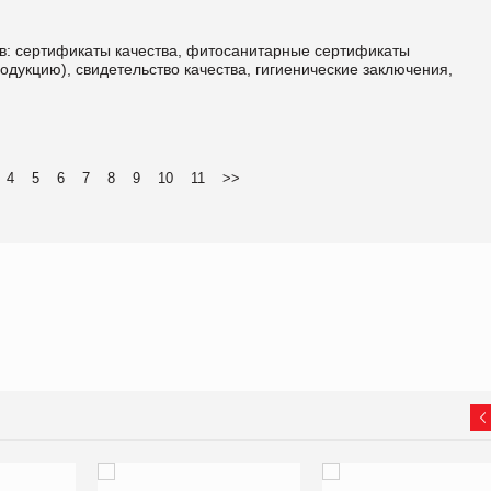
в: сертификаты качества, фитосанитарные сертификаты
дукцию), свидетельство качества, гигиенические заключения,
4
5
6
7
8
9
10
11
>>