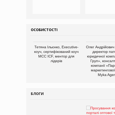
ОСОБИСТОСТІ
арас Ігорович,
Тетяна Ільєнко, Executive-
Олег Андрійович
иробництва ТОВ
коуч, сертифікований коуч
директор пат
Герчак"
МСС ICF, ментор для
юридичної компа
лідерів
Груп», консал
компанії «Пар
маркетингової
Myka Agen
БЛОГИ
Брагина Людмила
Просування компанії на