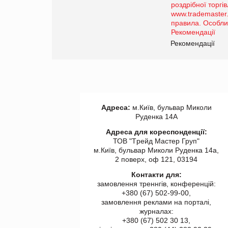
порталі оптової та
роздрібної торгівлі
www.trademaster.ua.
правила. Особливості.
ії
Рекомендації
Адреса:
м.Київ, бульвар Миколи
Руденка 14А
Адреса для кореспонденції:
ТОВ "Tрейд Мастер Груп"
м.Київ, бульвар Миколи Руденка 14а,
2 поверх, оф 121, 03194
Контакти для:
замовлення треннгів, конференцій:
+380 (67) 502-99-00,
замовлення реклами на порталі,
журналах:
+380 (67) 502 30 13,