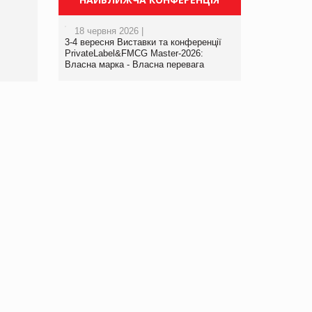
порталі оптової та
роздрібної торгівлі
18 червня 2026 |
www.trademaster.ua.
3-4 вересня Виставки та конференції
правила. Особливості.
PrivateLabel&FMCG Master-2026:
Власна марка - Власна перевага