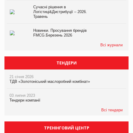
Сучасні рішення в
Логістиці&Дистрибуції – 2026.
Травень
Новинки. Просування брендів
FMCG.Березень 2026
Всі журнали
ТЕНДЕРИ
21 січня 2026
ТДВ «Золотоніський маслоробний комбінат»
03 липня 2023
Тендери компанії
Всі тендери
ТРЕНІНГОВИЙ ЦЕНТР