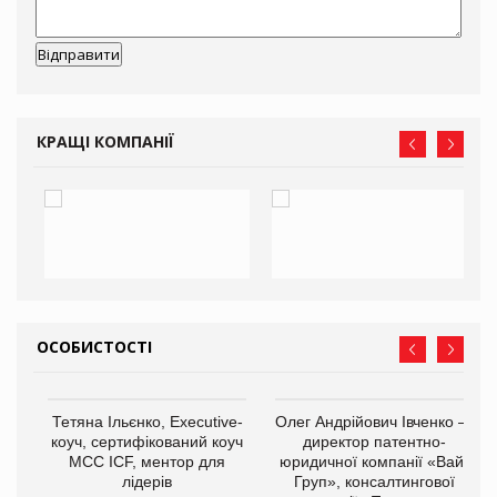
КРАЩІ КОМПАНІЇ
ОСОБИСТОСТІ
,
Тетяна Ільєнко, Executive-
Олег Андрійович Івченко —
ОВ
коуч, сертифікований коуч
директор патентно-
МСС ICF, ментор для
юридичної компанії «Вайз
лідерів
Груп», консалтингової