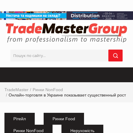
TradeMaster
Ринки NonFood
Онлайн-торговля в Украине показывает существенный рост
Рітейл
Ринки Food
Ринки NonFood
Нерухомість