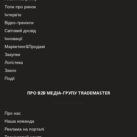
Топи про ринок
Інтерв’ю
Відео-тренінги
Світовий досвід
Інновації
Маркетинг&Продажі
Закупки
Логістика
Закон
Події
ПРО В2В МЕДІА-ГРУПУ TRADEMASTER
Про нас
Наша команда
Реклама на порталі
Тренінговий центр