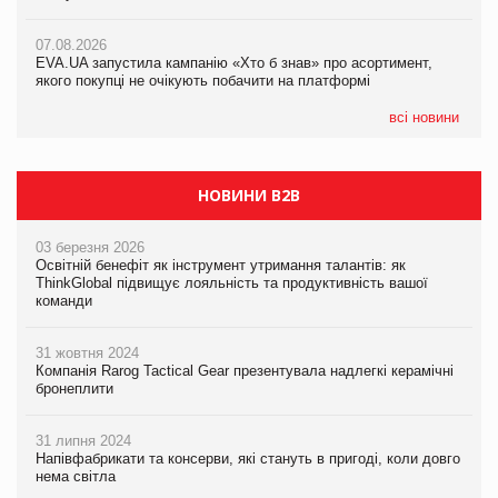
07.08.2026
Varto Paw expert від власної ТМ Varto!
Франція заборонила рекламні дзвінки без згоди клієнтів
07.08.2026
EVA.UA запустила кампанію «Хто б знав» про асортимент,
05.08.2026
якого покупці не очікують побачити на платформі
Мережа супермаркетів VARUS купує мережу магазинів
формату convenience store КОЛО: об’єднана компанія
налічуватиме 374 магазини
всі новини
НОВИНИ B2B
03 березня 2026
Освітній бенефіт як інструмент утримання талантів: як
ThinkGlobal підвищує лояльність та продуктивність вашої
команди
31 жовтня 2024
Компанія Rarog Tactical Gear презентувала надлегкі керамічні
бронеплити
31 липня 2024
Напівфабрикати та консерви, які стануть в пригоді, коли довго
нема світла