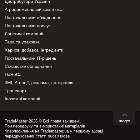
Дистрибутори України
Агропромисловий комплекс
Постачальники обладнання
Постачальники послуг
Логістичні компанії
Тара та упаковка
Харчові добавки. Інгредієнти.
Постачальники IT-рішень
Складське обладнання
HoReCa
ЗМІ, Агенції, реклама, поліграфія
Транспорт
Іноземні компанії
TradeMaster 2026 © Всі права захищені.
При передруку та використанні матеріалів
гіперпосилання на Trademaster.ua у першому абзаці
передрукованої статті обов'язкове.