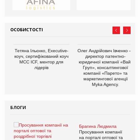
ОСОБИСТОСТІ
,
Тетяна Ільєнко, Executive-
Олег Андрійович Івченко —
ОВ
коуч, сертифікований коуч
директор патентно-
МСС ICF, ментор для
юридичної компанії «Вайз
лідерів
Груп», консалтингової
компанії «Парето» та
маркетингової агенції
Myka Agency.
БЛОГИ
Брагина Людмила
ї
Просування компанії
а
на порталі оптової та