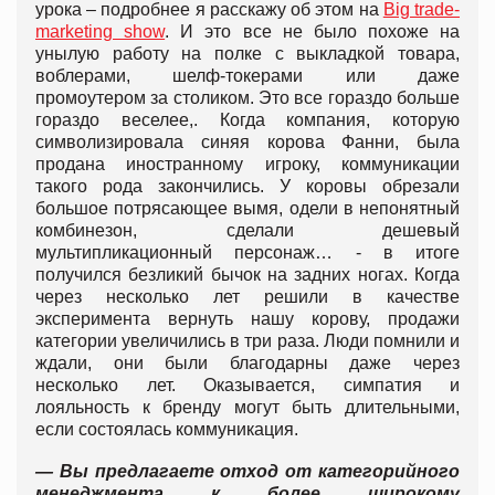
урока – подробнее я расскажу об этом на
Big trade-
marketing show
. И это все не было похоже на
унылую работу на полке с выкладкой товара,
воблерами, шелф-токерами или даже
промоутером за столиком. Это все гораздо больше
гораздо веселее,. Когда компания, которую
символизировала синяя корова Фанни, была
продана иностранному игроку, коммуникации
такого рода закончились. У коровы обрезали
большое потрясающее вымя, одели в непонятный
комбинезон, сделали дешевый
мультипликационный персонаж… - в итоге
получился безликий бычок на задних ногах. Когда
через несколько лет решили в качестве
эксперимента вернуть нашу корову, продажи
категории увеличились в три раза. Люди помнили и
ждали, они были благодарны даже через
несколько лет. Оказывается, симпатия и
лояльность к бренду могут быть длительными,
если состоялась коммуникация.
— Вы предлагаете отход от категорийного
менеджмента к более широкому