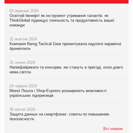
03 березня 2026
Освітній бенефіт як інструмент утримання талантів: як
ThinkGlobal підвищує лояльність та продуктивність вашої
команди
31 жовтня 2024
Компанія Rarog Tactical Gear презентувала надлегкі керамічні
бронеплити
31 липня 2024
Напівфабрикати та консерви, які стануть в пригоді, коли довго
нема світла
24 червня 2024
Meest Пошта і Shop-Express розширюють можливості
українських підприємців
30 квітня 2024
Защита данных на смартфонах: советы по повышению
безопасности
Всі новини