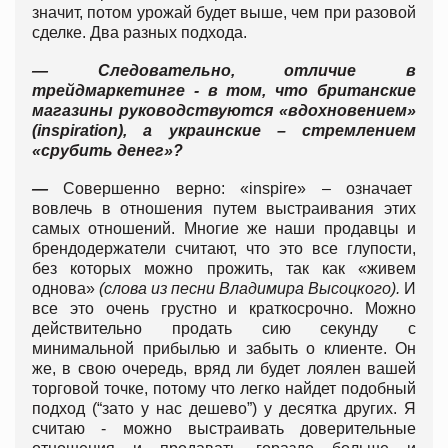
значит, потом урожай будет выше, чем при разовой
сделке. Два разных подхода.
— Следовательно, отличие в
трейдмаркетинге - в том, что британские
магазины руководствуются «вдохновением»
(inspiration), а украинские – стремлением
«срубить денег»?
—
Совершенно верно: «inspire» – означает
вовлечь в отношения путем выстраивания этих
самых отношений. Многие же наши продавцы и
брендодержатели считают, что это все глупости,
без которых можно прожить, так как «живем
однова»
(слова из песни Владимира Высоцкого).
И
все это очень грустно и краткосрочно. Можно
действительно продать сию секунду с
минимальной прибылью и забыть о клиенте. Он
же, в свою очередь, вряд ли будет лоялен вашей
торговой точке, потому что легко найдет подобный
подход (“зато у нас дешево”) у десятка других. Я
считаю - можно выстраивать доверительные