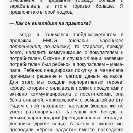
отношения и продавать гораздо больше и
зарабатывать в итоге гораздо больше. Я
предпочитаю второй подход.
— Как он выглядит на практике?
— Когда я занимался трейд-маркетингом в
продажах FMCG
(товары народного
потребления, по-нашему
), то старался, прежде
всего, наладить коммуникацию с покупателем и
потребителем. Скажем, в случае с Фанни, целевым
потребителем был ребенок, а покупателем – мама-
папа. Ребенок инициировал покупку, а мама-папа
принимали решение и платили деньги на кассе.
Для этого мы создали корпоративных героев:
корову, которая стояла возле полки с продуктами и
активно коммуницировала с посетителями, она
была стильной, «прикольной», с ромашкой во рту.
Рядом с ней находился пастушок (корова же не
умеет разговаривать). Пастушок вел беседы с
детьми, дарил подарки (брендированные тетрадки,
дневники, другие вещи). А затем в школах мы
проводили «Уроки радости» вместо последнего