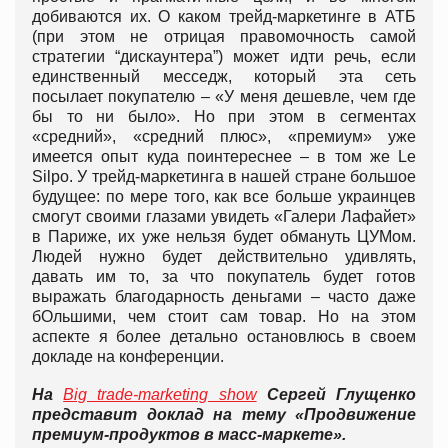
добиваются их. О каком трейд-маркетинге в АТБ
(при этом не отрицая правомочность самой
стратегии “дискаунтера”) может идти речь, если
единственный месседж, который эта сеть
посылает покупателю – «У меня дешевле, чем где
бы то ни было». Но при этом в сегментах
«средний», «средний плюс», «премиум» уже
имеется опыт куда поинтереснее – в том же Le
Silpo. У трейд-маркетинга в нашей стране большое
будущее: по мере того, как все больше украинцев
смогут своими глазами увидеть «Галери Лафайет»
в Париже, их уже нельзя будет обмануть ЦУМом.
Людей нужно будет действительно удивлять,
давать им то, за что покупатель будет готов
выражать благодарность деньгами – часто даже
бОльшими, чем стоит сам товар. Но на этом
аспекте я более детально остановлюсь в своем
докладе на конференции.
На
Big trade-marketing show
Сергей Глущенко
представит доклад на тему «Продвижение
премиум-продуктов в масс-маркете».