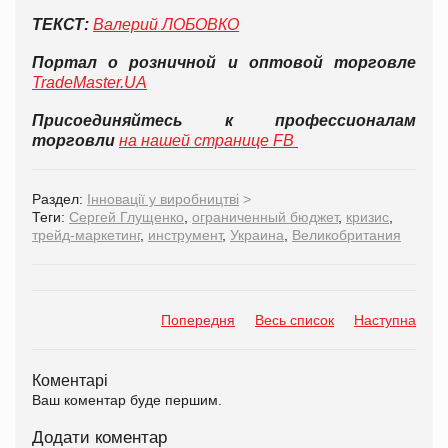
ТЕКСТ:
Валерий ЛОБОВКО
Портал о розничной и оптовой торговле
TradeMaster.UA
Присоединяйтесь к профессионалам
торговли
на нашей странице FB
Раздел:
Інновації у виробництві
>
Теги:
Сергей Глущенко
,
ограниченный бюджет
,
кризис
,
трейд-маркетинг
,
инструмент
,
Украина
,
Великобритания
Попередня
Весь список
Наступна
Коментарі
Ваш коментар буде першим.
Додати коментар